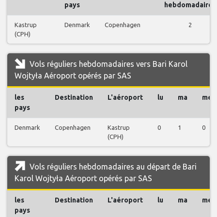
pays
hebdomadaires
Kastrup
Denmark
Copenhagen
2
(CPH)
Vols réguliers hebdomadaires vers Bari Karol
Wojtyła Aéroport opérés par SAS
les
Destination
L'aéroport
lu
ma
me
pays
Denmark
Copenhagen
Kastrup
0
1
0
(CPH)
Vols réguliers hebdomadaires au départ de Bari
Karol Wojtyła Aéroport opérés par SAS
les
Destination
L'aéroport
lu
ma
me
pays