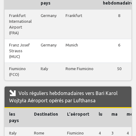
pays
hebdomadaires
Frankfurt
Germany
Frankfurt
8
International
Airport
(FRA)
Franz Josef
Germany
Munich
6
Strauss
(MUC)
Fiumicino
Italy
Rome Fiumicino
50
(FCO)
Vols réguliers hebdomadaires vers Bari Karol
Wojtyła Aéroport opérés par Lufthansa
les
Destination
L'aéroport
lu
ma
me
pays
Italy
Rome
Fiumicino
4
3
4