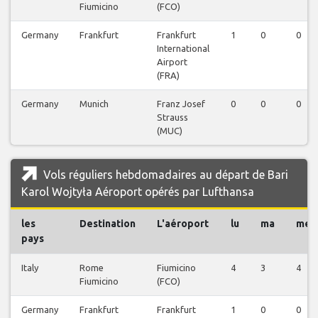
Fiumicino
(FCO)
Germany
Frankfurt
Frankfurt
1
0
0
International
Airport
(FRA)
Germany
Munich
Franz Josef
0
0
0
Strauss
(MUC)
Vols réguliers hebdomadaires au départ de Bari
Karol Wojtyła Aéroport opérés par Lufthansa
les
Destination
L'aéroport
lu
ma
me
pays
Italy
Rome
Fiumicino
4
3
4
Fiumicino
(FCO)
Germany
Frankfurt
Frankfurt
1
0
0