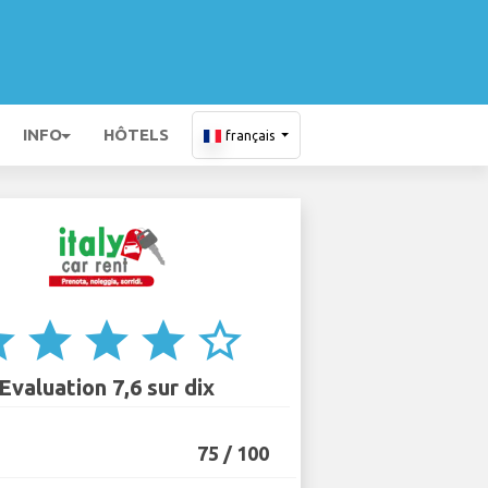
INFO
HÔTELS
français
ar
star
star
star
star_border
Evaluation 7,6 sur dix
75 / 100