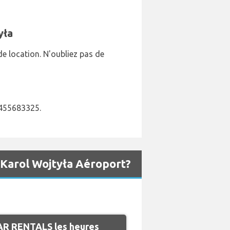
yła
de location. N'oubliez pas de
 3455683325.
 Karol Wojtyła Aéroport?
AR RENTALS les heures