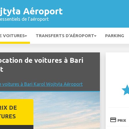
jtyła Aéroport
essentiels de l’aéroport
E VOITURES
TRANSFERTS D'AÉROPORT
PARKING
ation de voitures à Bari
t
e voitures à Bari Karol Wojtyła Aéroport
st
RIX DE
TURES
credit_card
PRIX