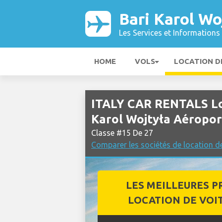
Bari Karol Wo
Les Services et Informations 
HOME
VOLS
LOCATION D
ITALY CAR RENTALS Loc
Karol Wojtyła Aéropor
Classe #15 De 27
Comparer les sociétés de location d
LES MEILLEURES P
LOCATION DE VOI