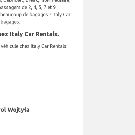
 Cabriolet, Break, Intermédiaire,
ssagers de 2, 4, 5, 7 et 9
c beaucoup de bagages ? Italy Car
e bagages.
ez Italy Car Rentals.
éhicule chez Italy Car Rentals:
rol Wojtyła