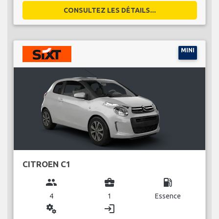
CONSULTEZ LES DÉTAILS...
MINI
CITROEN C1
group
business_center
local_gas_station
4
1
Essence
miscellaneous_services
login