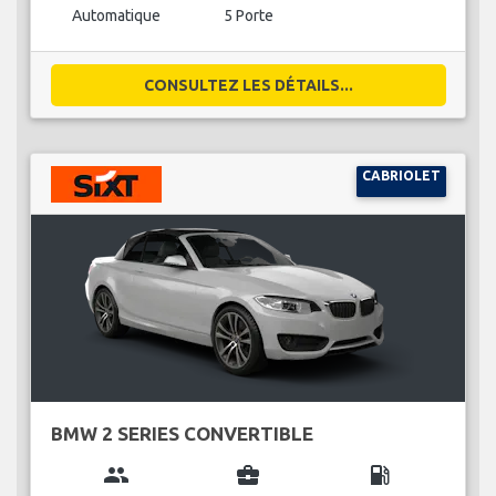
Automatique
5 Porte
CONSULTEZ LES DÉTAILS...
CABRIOLET
BMW 2 SERIES CONVERTIBLE
group
business_center
local_gas_station