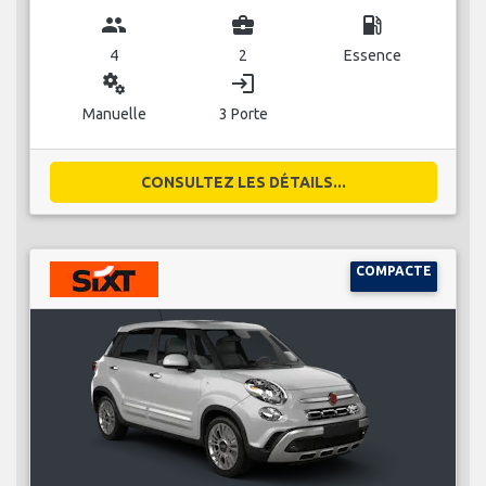
group
business_center
local_gas_station
4
2
Essence
miscellaneous_services
login
Manuelle
3 Porte
CONSULTEZ LES DÉTAILS...
COMPACTE