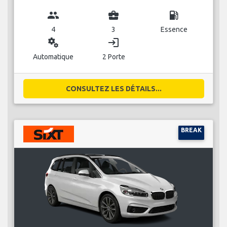
group
business_center
local_gas_station
4
3
Essence
miscellaneous_services
login
Automatique
2 Porte
CONSULTEZ LES DÉTAILS...
BREAK