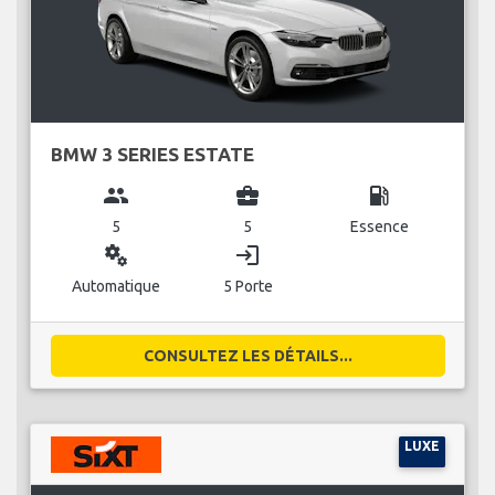
BMW 3 SERIES ESTATE
group
business_center
local_gas_station
5
5
Essence
miscellaneous_services
login
Automatique
5 Porte
CONSULTEZ LES DÉTAILS...
LUXE