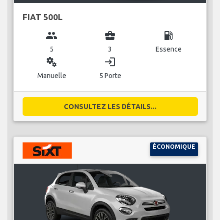
FIAT 500L
group
business_center
local_gas_station
5
3
Essence
miscellaneous_services
login
Manuelle
5 Porte
CONSULTEZ LES DÉTAILS...
ÉCONOMIQUE