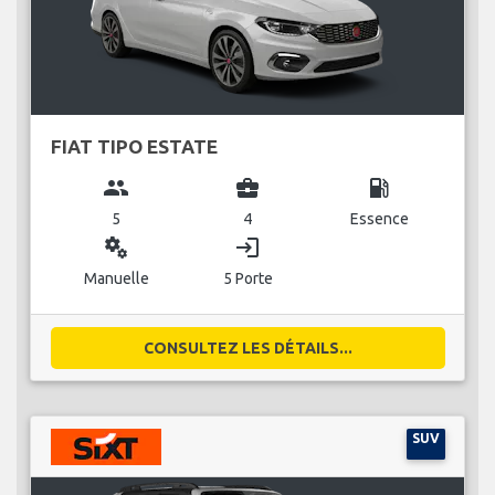
FIAT TIPO ESTATE
group
business_center
local_gas_station
5
4
Essence
miscellaneous_services
login
Manuelle
5 Porte
CONSULTEZ LES DÉTAILS...
SUV