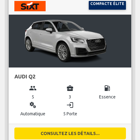
COMPACTE ÉLITE
AUDI Q2
group
business_center
local_gas_station
5
3
Essence
miscellaneous_services
login
Automatique
5 Porte
CONSULTEZ LES DÉTAILS...