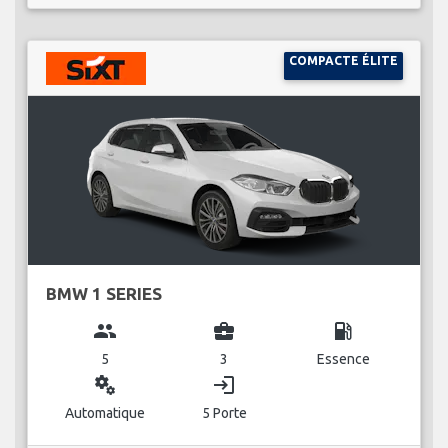
COMPACTE ÉLITE
BMW 1 SERIES
group
business_center
local_gas_station
5
3
Essence
miscellaneous_services
login
Automatique
5 Porte