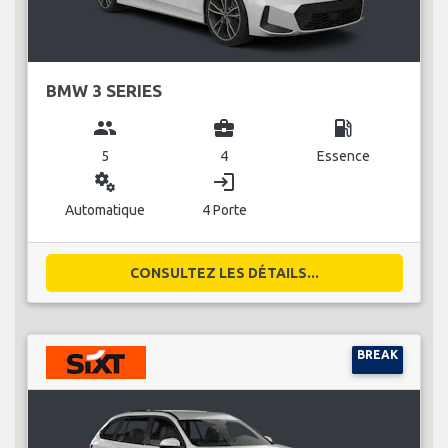
BMW 3 SERIES
group
business_center
local_gas_station
5
4
Essence
miscellaneous_services
login
Automatique
4 Porte
CONSULTEZ LES DÉTAILS...
BREAK