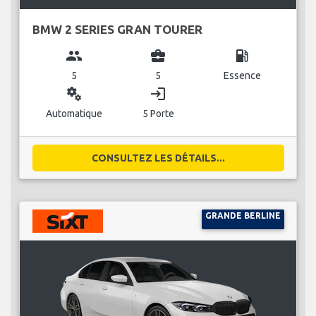
BMW 2 SERIES GRAN TOURER
group
business_center
local_gas_station
5
5
Essence
miscellaneous_services
login
Automatique
5 Porte
CONSULTEZ LES DÉTAILS...
GRANDE BERLINE