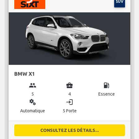
SUV
BMW X1
group
business_center
local_gas_station
5
4
Essence
miscellaneous_services
login
Automatique
5 Porte
CONSULTEZ LES DÉTAILS...