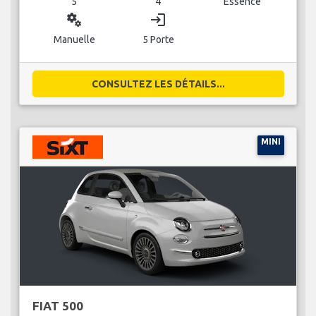
5
4
Essence
miscellaneous_services
login
Manuelle
5 Porte
CONSULTEZ LES DÉTAILS...
MINI
FIAT 500