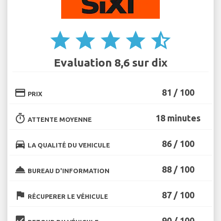
star
star
star
star
star_half
Evaluation 8,6 sur dix
credit_card
81 / 100
PRIX
timer
18 minutes
ATTENTE MOYENNE
directions_car
86 / 100
LA QUALITÉ DU VEHICULE
room_service
88 / 100
BUREAU D'INFORMATION
flag
87 / 100
RÉCUPERER LE VÉHICULE
beenhere
90 / 100