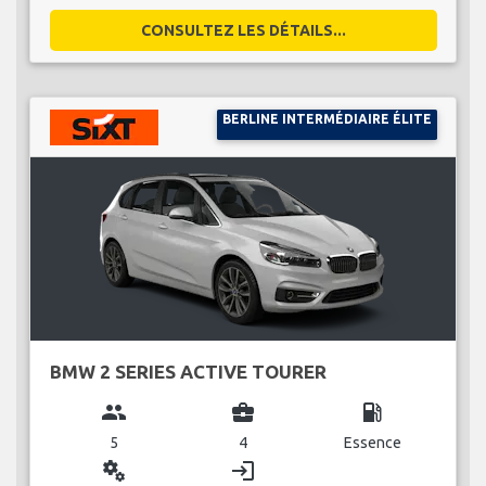
CONSULTEZ LES DÉTAILS...
BERLINE INTERMÉDIAIRE ÉLITE
BMW 2 SERIES ACTIVE TOURER
group
business_center
local_gas_station
5
4
Essence
miscellaneous_services
login