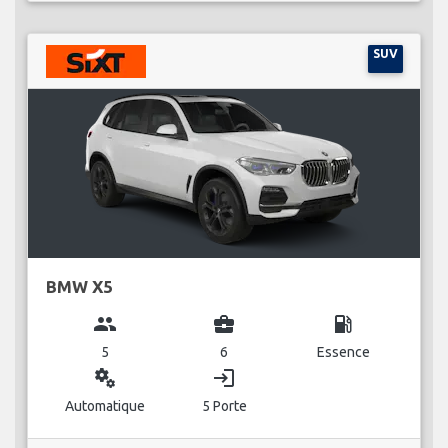
SUV
BMW X5
group
business_center
local_gas_station
5
6
Essence
miscellaneous_services
login
Automatique
5 Porte