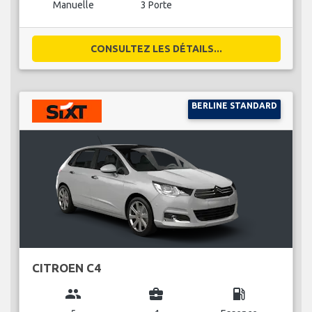
Manuelle
3 Porte
CONSULTEZ LES DÉTAILS...
BERLINE STANDARD
CITROEN C4
group
business_center
local_gas_station