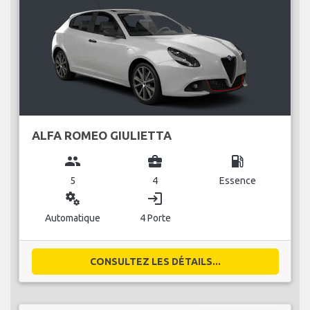
ALFA ROMEO GIULIETTA
group
business_center
local_gas_station
5
4
Essence
miscellaneous_services
login
Automatique
4 Porte
CONSULTEZ LES DÉTAILS...