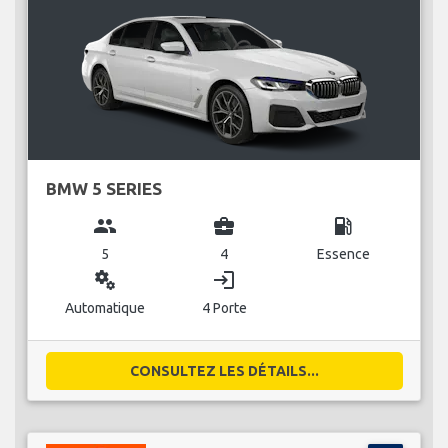
BMW 5 SERIES
group
business_center
local_gas_station
5
4
Essence
miscellaneous_services
login
Automatique
4 Porte
CONSULTEZ LES DÉTAILS...