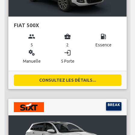
FIAT 500X
group
business_center
local_gas_station
5
2
Essence
miscellaneous_services
login
Manuelle
5 Porte
CONSULTEZ LES DÉTAILS...
BREAK