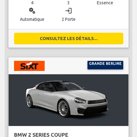
4
3
Essence
miscellaneous_services
login
Automatique
2 Porte
CONSULTEZ LES DÉTAILS...
GRANDE BERLINE
BMW 2 SERIES COUPE