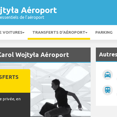
jtyła Aéroport
essentiels de l’aéroport
E VOITURES
TRANSFERTS D'AÉROPORT
PARKING
Autres
Karol Wojtyła Aéroport
local_taxi
SFERTS
train
e privée, en