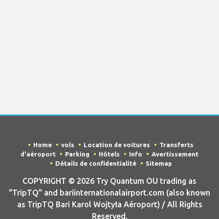
Home
vols
Location de voitures
Transferts
d'aéroport
Parking
Hôtels
Info
Avertissement
Détails de confidentialité
Sitemap
COPYRIGHT © 2026 Try Quantum OU trading as
"TripTQ" and bariinternationalairport.com (also known
as TripTQ Bari Karol Wojtyła Aéroport) / All Rights
Reserved.