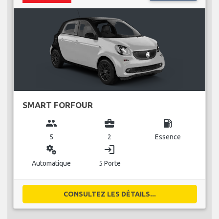
SMART FORFOUR
group
business_center
local_gas_station
5
2
Essence
miscellaneous_services
login
Automatique
5 Porte
CONSULTEZ LES DÉTAILS...