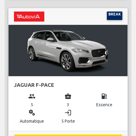
BREAK
JAGUAR F-PACE
group
business_center
local_gas_station
5
3
Essence
miscellaneous_services
login
Automatique
5 Porte