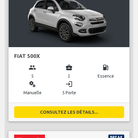
FIAT 500X
group
business_center
local_gas_station
5
2
Essence
miscellaneous_services
login
Manuelle
5 Porte
CONSULTEZ LES DÉTAILS...
BREAK