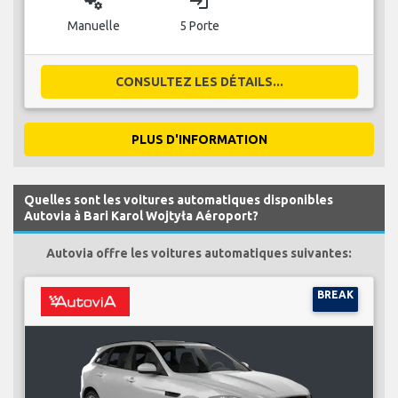
miscellaneous_services
login
Manuelle
5 Porte
CONSULTEZ LES DÉTAILS...
PLUS D'INFORMATION
Quelles sont les voitures automatiques disponibles
Autovia à Bari Karol Wojtyła Aéroport?
Autovia offre les voitures automatiques suivantes:
BREAK