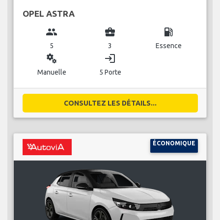
OPEL ASTRA
group
business_center
local_gas_station
5
3
Essence
miscellaneous_services
login
Manuelle
5 Porte
CONSULTEZ LES DÉTAILS...
ÉCONOMIQUE