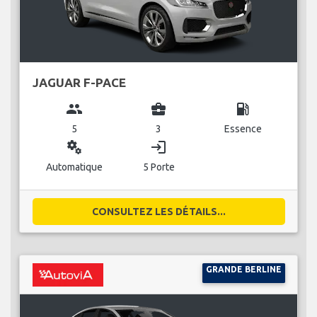
JAGUAR F-PACE
group
business_center
local_gas_station
5
3
Essence
miscellaneous_services
login
Automatique
5 Porte
CONSULTEZ LES DÉTAILS...
GRANDE BERLINE