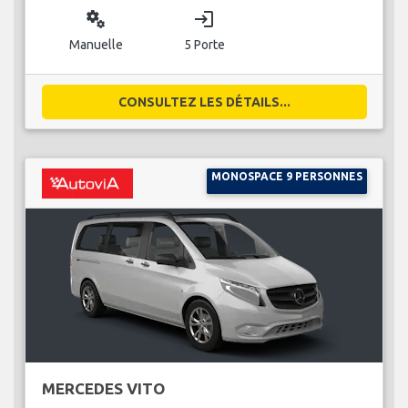
miscellaneous_services
login
Manuelle
5 Porte
CONSULTEZ LES DÉTAILS...
MONOSPACE 9 PERSONNES
MERCEDES VITO