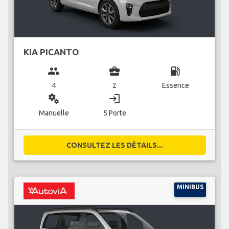
KIA PICANTO
group
business_center
local_gas_station
4
2
Essence
miscellaneous_services
login
Manuelle
5 Porte
CONSULTEZ LES DÉTAILS...
MINIBUS