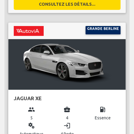
CONSULTEZ LES DÉTAILS...
GRANDE BERLINE
JAGUAR XE
group
business_center
local_gas_station
5
4
Essence
miscellaneous_services
login