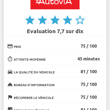
star
star
star
star
star_border
Evaluation 7,7 sur dix
credit_card
75 / 100
PRIX
timer
45 minutes
ATTENTE MOYENNE
directions_car
81 / 100
LA QUALITÉ DU VEHICULE
room_service
75 / 100
BUREAU D'INFORMATION
flag
75 / 100
RÉCUPERER LE VÉHICULE
beenhere
81 / 100