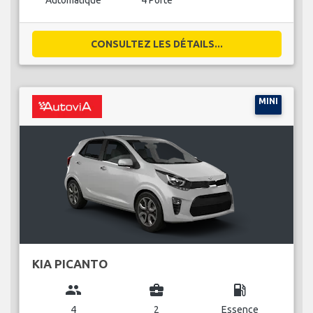
Automatique
4 Porte
CONSULTEZ LES DÉTAILS...
MINI
KIA PICANTO
group
business_center
local_gas_station
4
2
Essence