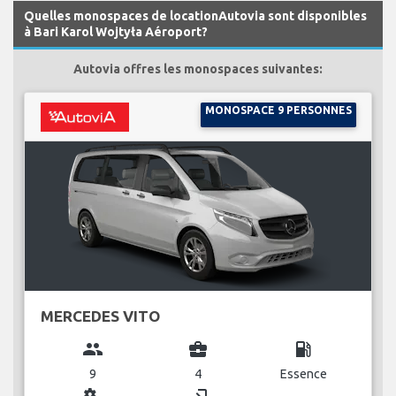
Quelles monospaces de locationAutovia sont disponibles
à Bari Karol Wojtyła Aéroport?
Autovia offres les monospaces suivantes:
MONOSPACE 9 PERSONNES
MERCEDES VITO
group
business_center
local_gas_station
9
4
Essence