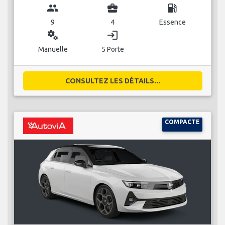
group
business_center
local_gas_station
9
4
Essence
miscellaneous_services
login
Manuelle
5 Porte
CONSULTEZ LES DÉTAILS...
COMPACTE