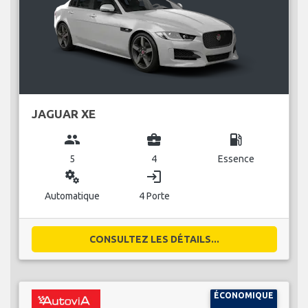
JAGUAR XE
group
business_center
local_gas_station
5
4
Essence
miscellaneous_services
login
Automatique
4 Porte
CONSULTEZ LES DÉTAILS...
ÉCONOMIQUE