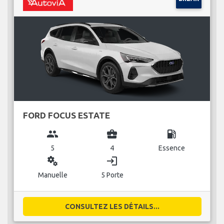
FORD FOCUS ESTATE
group
business_center
local_gas_station
5
4
Essence
miscellaneous_services
login
Manuelle
5 Porte
CONSULTEZ LES DÉTAILS...