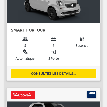
SMART FORFOUR
group
business_center
local_gas_station
5
2
Essence
miscellaneous_services
login
Automatique
5 Porte
CONSULTEZ LES DÉTAILS...
MINI