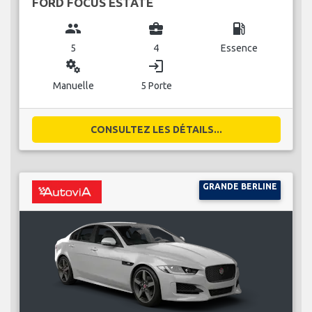
FORD FOCUS ESTATE
group
business_center
local_gas_station
5
4
Essence
miscellaneous_services
login
Manuelle
5 Porte
CONSULTEZ LES DÉTAILS...
GRANDE BERLINE