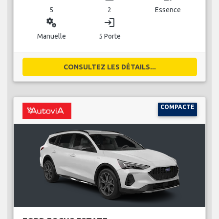
5
2
Essence
miscellaneous_services
login
Manuelle
5 Porte
CONSULTEZ LES DÉTAILS...
COMPACTE