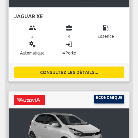
JAGUAR XE
group
business_center
local_gas_station
5
4
Essence
miscellaneous_services
login
Automatique
4 Porte
CONSULTEZ LES DÉTAILS...
ÉCONOMIQUE