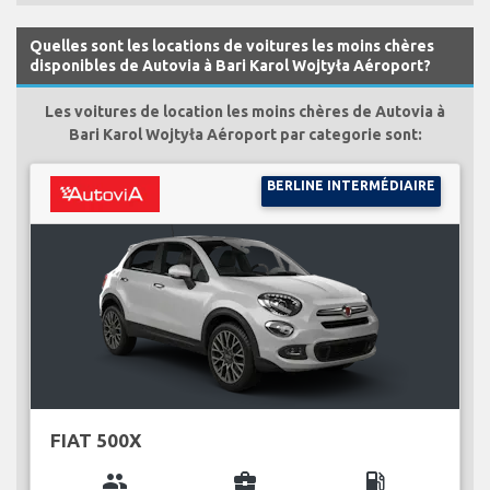
Quelles sont les locations de voitures les moins chères
disponibles de Autovia à Bari Karol Wojtyła Aéroport?
Les voitures de location les moins chères de Autovia à
Bari Karol Wojtyła Aéroport par categorie sont:
BERLINE INTERMÉDIAIRE
FIAT 500X
group
business_center
local_gas_station