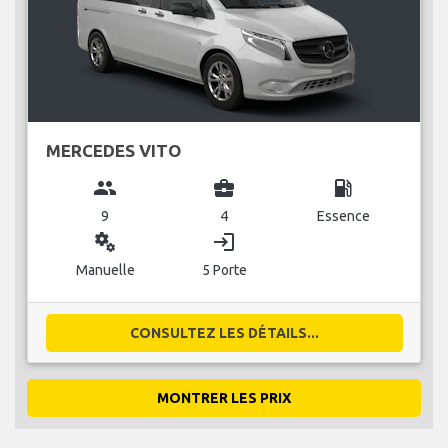
MERCEDES VITO
group
business_center
local_gas_station
9
4
Essence
miscellaneous_services
login
Manuelle
5 Porte
CONSULTEZ LES DÉTAILS...
MONTRER LES PRIX