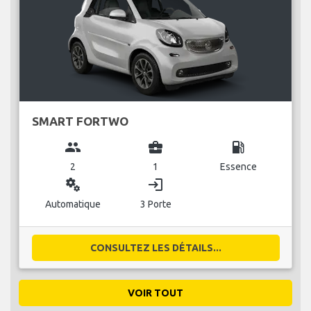
SMART FORTWO
group
business_center
local_gas_station
2
1
Essence
miscellaneous_services
login
Automatique
3 Porte
CONSULTEZ LES DÉTAILS...
VOIR TOUT