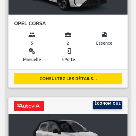
OPEL CORSA
group
business_center
local_gas_station
5
2
Essence
miscellaneous_services
login
Manuelle
5 Porte
CONSULTEZ LES DÉTAILS...
ÉCONOMIQUE