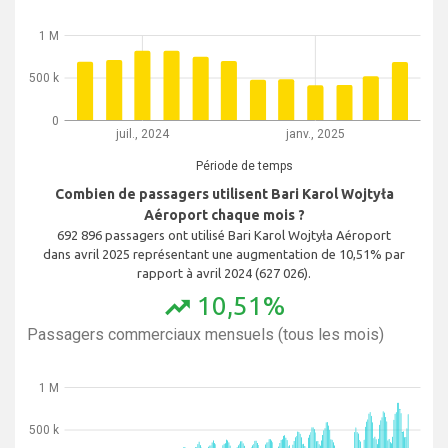
1 M
500 k
0
juil., 2024
janv., 2025
Période de temps
Combien de passagers utilisent Bari Karol Wojtyła
Aéroport chaque mois ?
692 896 passagers ont utilisé Bari Karol Wojtyła Aéroport
dans avril 2025 représentant une augmentation de 10,51% par
rapport à avril 2024 (627 026).
10,51%
trending_up
Passagers commerciaux mensuels (tous les mois)
1 M
500 k