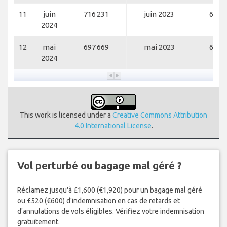
11
juin
716 231
juin 2023
657 
2024
12
mai
697 669
mai 2023
620 
2024
This work is licensed under a
Creative Commons Attribution
4.0 International License
.
Vol perturbé ou bagage mal géré ?
Réclamez jusqu'à £1,600 (€1,920) pour un bagage mal géré
ou £520 (€600) d'indemnisation en cas de retards et
d'annulations de vols éligibles. Vérifiez votre indemnisation
gratuitement.