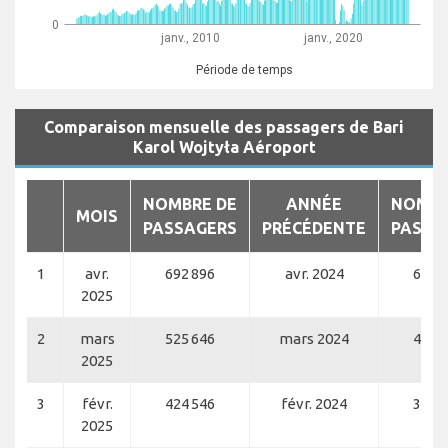
0
janv., 2010
janv., 2020
Période de temps
Comparaison mensuelle des passagers de Bari
Karol Wojtyła Aéroport
NOMBRE DE
ANNÉE
NOMBR
MOIS
PASSAGERS
PRÉCÉDENTE
PASSA
1
avr.
692 896
avr. 2024
627 
2025
2
mars
525 646
mars 2024
427 
2025
3
févr.
424 546
févr. 2024
349 
2025