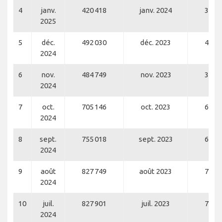
4
janv.
420 418
janv. 2024
364 
2025
5
déc.
492 030
déc. 2023
400 
2024
6
nov.
484 749
nov. 2023
384 
2024
7
oct.
705 146
oct. 2023
607 
2024
8
sept.
755 018
sept. 2023
658 
2024
9
août
827 749
août 2023
711 
2024
10
juil.
827 901
juil. 2023
726 
2024