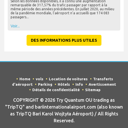
Selon les données disponibles, il a connu une augmentation
remarquable de 317,57% du trafic passager par rapport à la
même période des années précédentes. En juillet 2020, au milieu
de la pandémie mondiale, l'aéroport n'a accueilli que 174 083
passagers...
Voir...
DES INFORMATIONS PLUS UTILES
Home
vols
Location de voitures
Transferts
d'aéroport
Parking
Hôtels
Info
Avertissement
Détails de confidentialité
Sitemap
COPYRIGHT © 2026 Try Quantum OU trading as
"TripTQ" and bariinternationalairport.com (also known
as TripTQ Bari Karol Wojtyła Aéroport) / All Rights
Reserved.