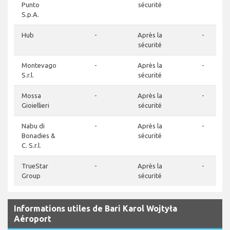
Punto
sécurité
S.p.A.
Hub
-
Après la
-
sécurité
Montevago
-
Après la
-
S.r.l.
sécurité
Mossa
-
Après la
-
Gioiellieri
sécurité
Nabu di
-
Après la
-
Bonadies &
sécurité
C. S.r.l.
TrueStar
-
Après la
-
Group
sécurité
Informations utiles de Bari Karol Wojtyła
Aéroport