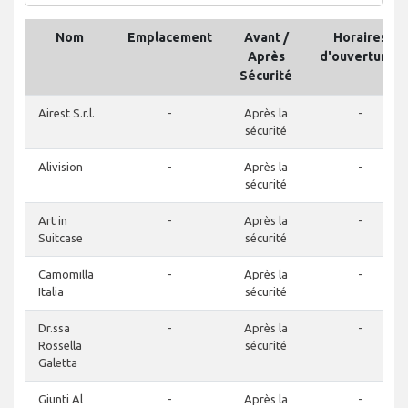
Nom
Emplacement
Avant /
Horaires
Après
d'ouvertures
Sécurité
Airest S.r.l.
-
Après la
-
sécurité
Alivision
-
Après la
-
sécurité
Art in
-
Après la
-
Suitcase
sécurité
Camomilla
-
Après la
-
Italia
sécurité
Dr.ssa
-
Après la
-
Rossella
sécurité
Galetta
Giunti Al
-
Après la
-