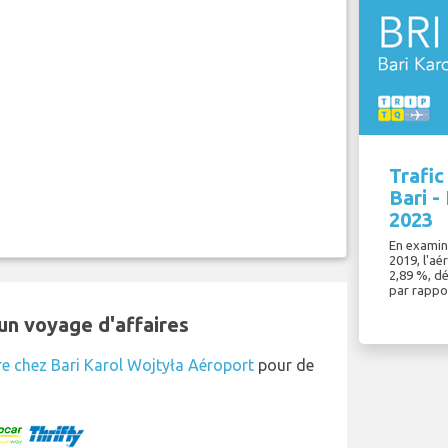
Trafic
Bari -
2023
En examina
2019, l'aé
2,89 %, d
par rappo
un voyage d'affaires
re chez Bari Karol Wojtyła Aéroport
pour de