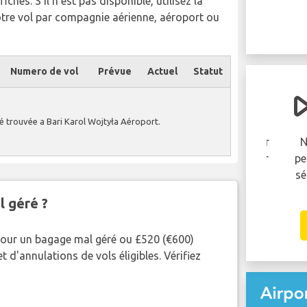
chés. S'il n'est pas disponible, utilisez la
otre vol par compagnie aérienne, aéroport ou
Numero de vol
Prévue
Actuel
Statut
Votre vol a été
retardé ou annulé ?
té trouvée a Bari Karol Wojtyła Aéroport.
Vous pouvez être éligible pour recevoir
Ne 
jusqu'à 600 EUR de compensation par
pend
personne dans votre groupe..
sécu
pa
l géré ?
RÉCLAMEZ MAINTENANT!
pour un bagage mal géré ou £520 (€600)
 d'annulations de vols éligibles. Vérifiez