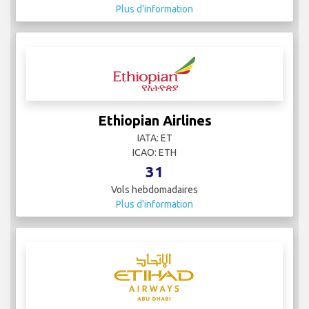
Emirates
IATA: EK
ICAO: UAE
28
Vols hebdomadaires
Plus d'information
Ethiopian Airlines
IATA: ET
ICAO: ETH