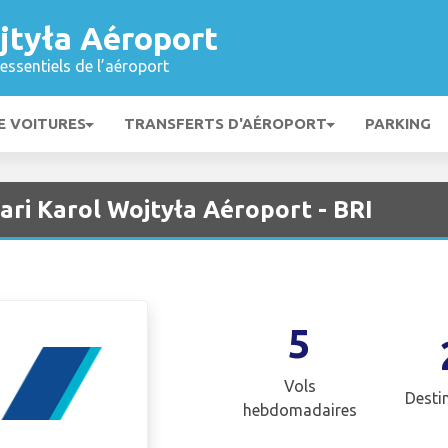
jtyła Aéroport
essentiels de l’aéroport
E VOITURES
TRANSFERTS D'AÉROPORT
PARKING
ari Karol Wojtyła Aéroport - BRI
5
Vols
Desti
hebdomadaires