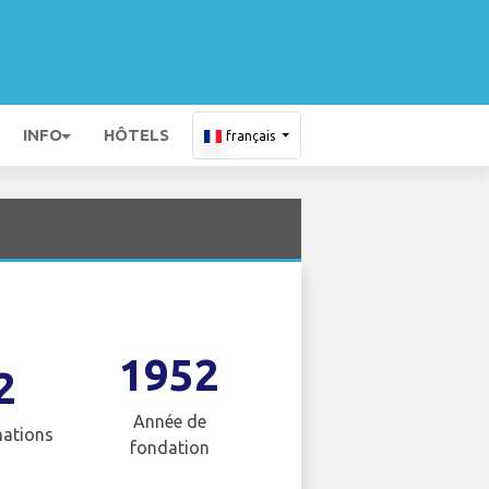
INFO
HÔTELS
français
1952
2
Année de
nations
fondation