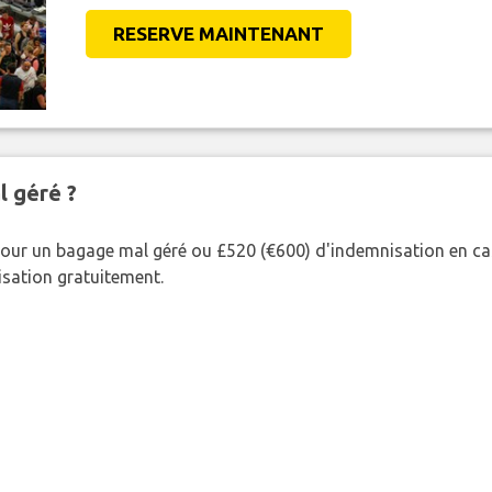
RESERVE MAINTENANT
l géré ?
our un bagage mal géré ou £520 (€600) d'indemnisation en cas
nisation gratuitement.