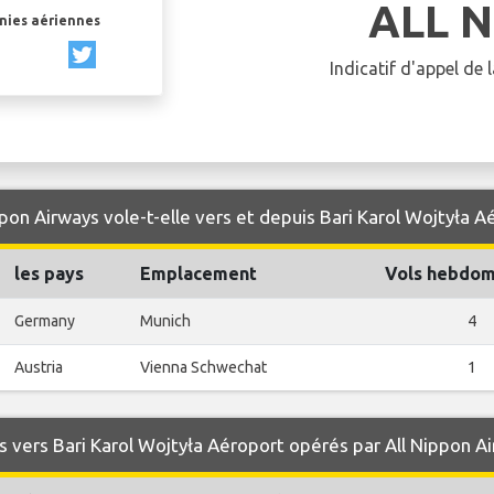
ALL 
gnies aériennes
Indicatif d'appel de
pon Airways vole-t-elle vers et depuis Bari Karol Wojtyła A
les pays
Emplacement
Vols hebdom
Germany
Munich
4
Austria
Vienna Schwechat
1
 vers Bari Karol Wojtyła Aéroport opérés par All Nippon A