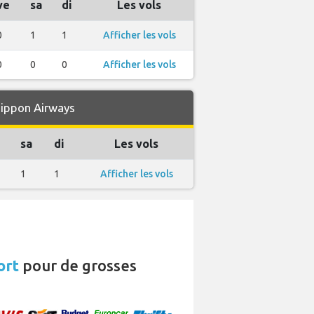
ve
sa
di
Les vols
0
1
1
Afficher les vols
0
0
0
Afficher les vols
Nippon Airways
sa
di
Les vols
1
1
Afficher les vols
ort
pour de grosses