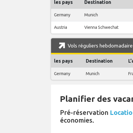
les pays
Destination
Germany
Munich
Austria
Vienna Schwechat
Vols réguliers hebdomadaires
les pays
Destination
L
Germany
Munich
Fr
Planifier des vaca
Pré-réservation
Locatio
économies.