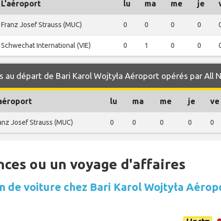
L'aéroport
lu
ma
me
je
Franz Josef Strauss (MUC)
0
0
0
0
Schwechat International (VIE)
0
1
0
0
 au départ de Bari Karol Wojtyła Aéroport opérés par All 
'aéroport
lu
ma
me
je
ve
anz Josef Strauss (MUC)
0
0
0
0
0
nces ou un voyage d'affaires
n de voiture chez Bari Karol Wojtyła Aérop