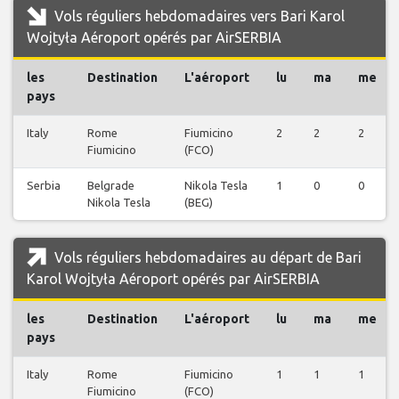
Vols réguliers hebdomadaires vers Bari Karol
Wojtyła Aéroport opérés par AirSERBIA
les
Destination
L'aéroport
lu
ma
me
pays
Italy
Rome
Fiumicino
2
2
2
Fiumicino
(FCO)
Serbia
Belgrade
Nikola Tesla
1
0
0
Nikola Tesla
(BEG)
Vols réguliers hebdomadaires au départ de Bari
Karol Wojtyła Aéroport opérés par AirSERBIA
les
Destination
L'aéroport
lu
ma
me
pays
Italy
Rome
Fiumicino
1
1
1
Fiumicino
(FCO)