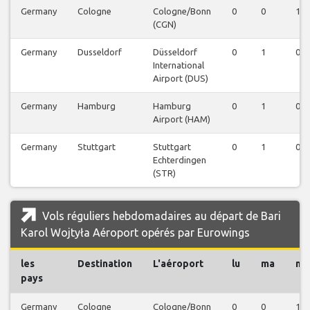
Germany
Cologne
Cologne/Bonn
0
0
1
(CGN)
Germany
Dusseldorf
Düsseldorf
0
1
0
International
Airport (DUS)
Germany
Hamburg
Hamburg
0
1
0
Airport (HAM)
Germany
Stuttgart
Stuttgart
0
1
0
Echterdingen
(STR)
Vols réguliers hebdomadaires au départ de Bari
Karol Wojtyła Aéroport opérés par Eurowings
les
Destination
L'aéroport
lu
ma
me
pays
Germany
Cologne
Cologne/Bonn
0
0
1