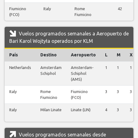
Fiumicino
Italy
Rome
42
(FCO)
Fiumicino
Vuelos programados semanales a Aeropuerto de
Bari Karol Wojtyła operados por KLM
País
Destino
Aeropuerto
L
M
X
Netherlands
Amsterdam
Amsterdam-
1
1
1
Schiphol
Schiphol
(AMS)
Italy
Rome
Fiumicino
3
3
3
Fiumicino
(FCO)
Italy
Milan Linate
Linate (LIN)
4
3
3
Vuelos programados semanales desde