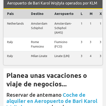
Aeropuerto de Bari Karol Wojtyła operados por KLM
País
Destino
Aeropuerto
L
M
X
Netherlands
Amsterdam
Amsterdam-
1
1
1
Schiphol
Schiphol
(AMS)
Italy
Rome
Fiumicino
3
3
3
Fiumicino
(FCO)
Italy
Milan Linate
Linate (LIN)
3
4
3
Planea unas vacaciones o
viaje de negocios...
Reservar de antemano
Coche de
alquiler en Aeropuerto de Bari Karol