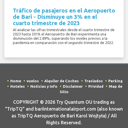
Tráfico de pasajeros en el Aeropuerto
de Bari - Disminuye un 3% en el
cuarto trimestre de 2023
Al analizar las cifras trimestrales desde el cuarto trimestre de
2023 hasta 2019, el Aeropuerto de Bari experimenta una
disminución del 2.89%, superando los niveles previos a la
pandemia en comparación con el segundo trimestre de 2022.
Home
vuelos
Alquiler de Coches
Traslados
Parking
Hoteles
Noticias y Info
Disclaimer
Prividad
Map de
Sitio
COPYRIGHT © 2026 Try Quantum OU trading as
"TripTQ" and bariinternationalairport.com (also known
as TripTQ Aeropuerto de Bari Karol Wojtyła) / All
Rights Reserved.