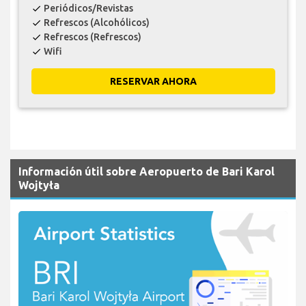
Periódicos/Revistas
check
Refrescos (Alcohólicos)
check
Refrescos (Refrescos)
check
Wifi
check
RESERVAR AHORA
Información útil sobre Aeropuerto de Bari Karol
Wojtyła