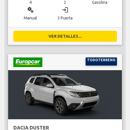
4
2
Gasolina
miscellaneous_services
login
Manual
3 Puerta
VER DETALLES...
TODOTERRENO
DACIA DUSTER