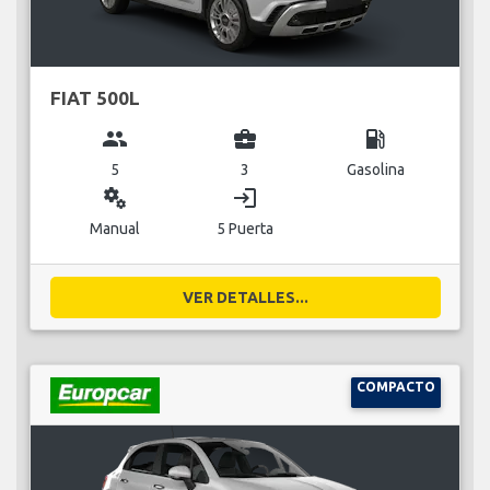
FIAT 500L
group
business_center
local_gas_station
5
3
Gasolina
miscellaneous_services
login
Manual
5 Puerta
VER DETALLES...
COMPACTO