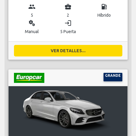
group
business_center
local_gas_station
5
2
Híbrido
miscellaneous_services
login
Manual
5 Puerta
VER DETALLES...
GRANDE