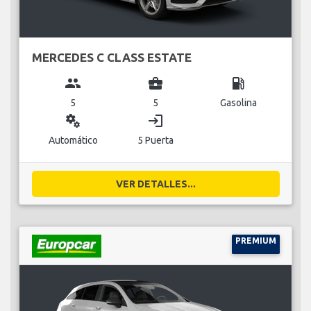
MERCEDES C CLASS ESTATE
group
business_center
local_gas_station
5
5
Gasolina
miscellaneous_services
login
Automático
5 Puerta
VER DETALLES...
PREMIUM