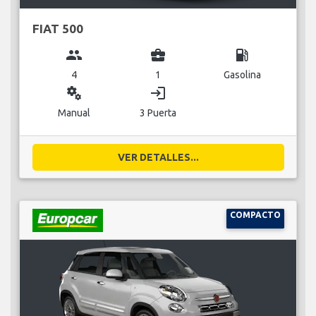
FIAT 500
group
business_center
local_gas_station
4
1
Gasolina
miscellaneous_services
login
Manual
3 Puerta
VER DETALLES...
COMPACTO