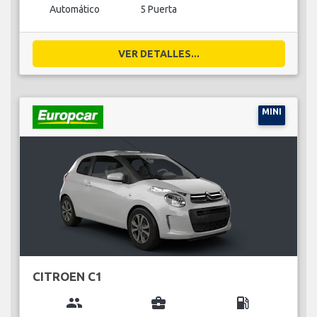
Automático
5 Puerta
VER DETALLES...
MINI
CITROEN C1
group
business_center
local_gas_station