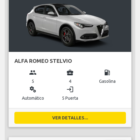
ALFA ROMEO STELVIO
group
business_center
local_gas_station
5
4
Gasolina
miscellaneous_services
login
Automático
5 Puerta
VER DETALLES...