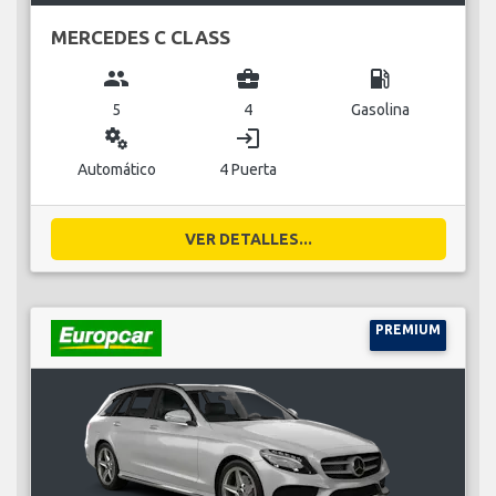
MERCEDES C CLASS
group
business_center
local_gas_station
5
4
Gasolina
miscellaneous_services
login
Automático
4 Puerta
VER DETALLES...
PREMIUM