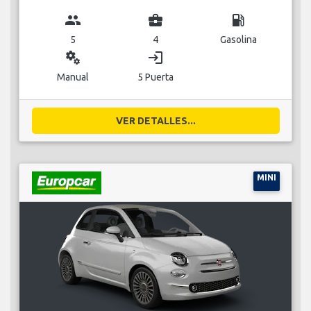
group
business_center
local_gas_station
5
4
Gasolina
miscellaneous_services
login
Manual
5 Puerta
VER DETALLES...
MINI