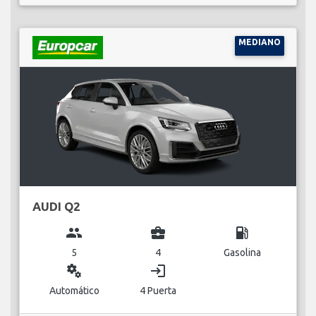
MEDIANO
AUDI Q2
group
business_center
local_gas_station
5
4
Gasolina
miscellaneous_services
login
Automático
4 Puerta