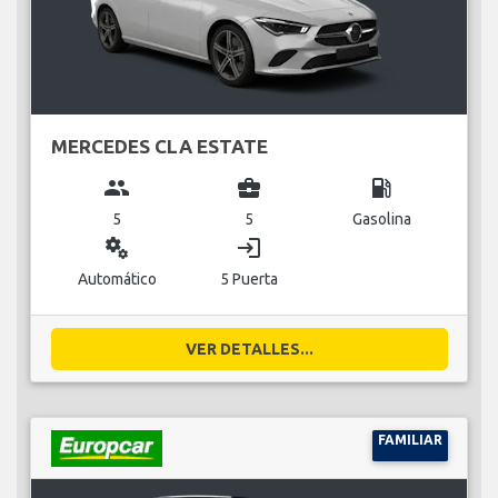
MERCEDES CLA ESTATE
group
business_center
local_gas_station
5
5
Gasolina
miscellaneous_services
login
Automático
5 Puerta
VER DETALLES...
FAMILIAR