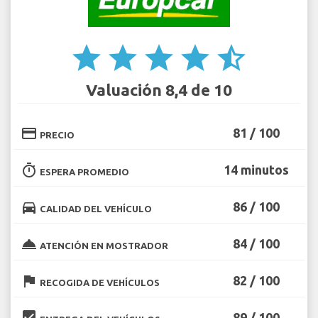
star
star
star
star
star_half
Valuación 8,4 de 10
credit_card
81 / 100
PRECIO
timer
14 minutos
ESPERA PROMEDIO
directions_car
86 / 100
CALIDAD DEL VEHÍCULO
room_service
84 / 100
ATENCIÓN EN MOSTRADOR
flag
82 / 100
RECOGIDA DE VEHÍCULOS
beenhere
89 / 100