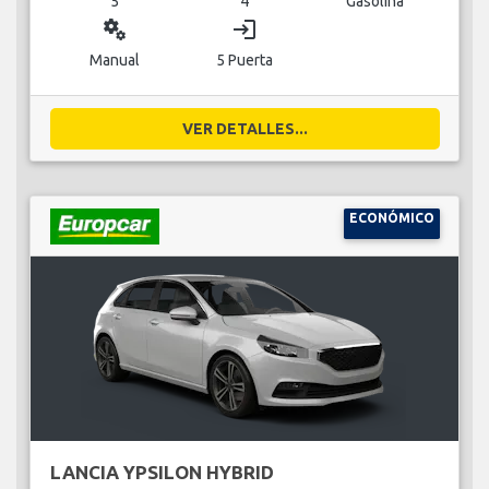
5
4
Gasolina
miscellaneous_services
login
Manual
5 Puerta
VER DETALLES...
ECONÓMICO
LANCIA YPSILON HYBRID