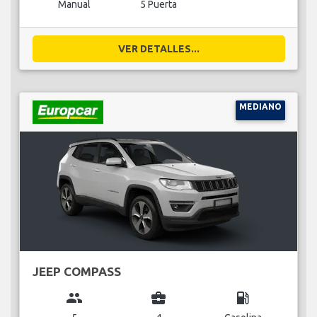
Manual
5 Puerta
VER DETALLES...
MEDIANO
JEEP COMPASS
group
business_center
local_gas_station