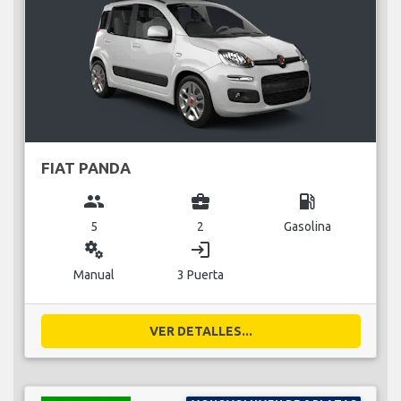
FIAT PANDA
group
business_center
local_gas_station
5
2
Gasolina
miscellaneous_services
login
Manual
3 Puerta
VER DETALLES...