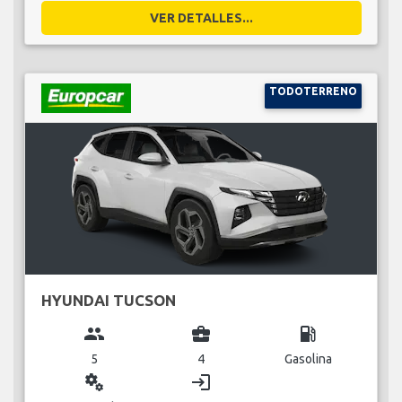
VER DETALLES...
TODOTERRENO
HYUNDAI TUCSON
group
business_center
local_gas_station
5
4
Gasolina
miscellaneous_services
login