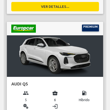
VER DETALLES...
PREMIUM
AUDI Q5
group
business_center
local_gas_station
5
6
Híbrido
miscellaneous_services
login