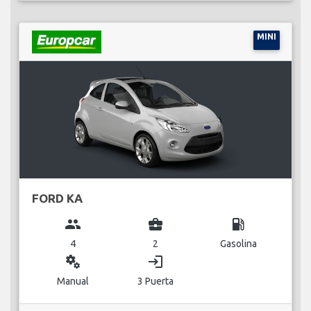
MINI
FORD KA
group
business_center
local_gas_station
4
2
Gasolina
miscellaneous_services
login
Manual
3 Puerta