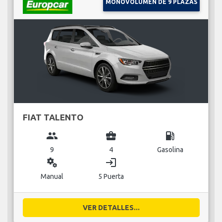
MONOVOLUMEN DE 9 PLAZAS
FIAT TALENTO
group
business_center
local_gas_station
9
4
Gasolina
miscellaneous_services
login
Manual
5 Puerta
VER DETALLES...