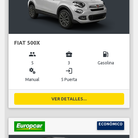
FIAT 500X
group
business_center
local_gas_station
5
3
Gasolina
miscellaneous_services
login
Manual
5 Puerta
VER DETALLES...
ECONÓMICO