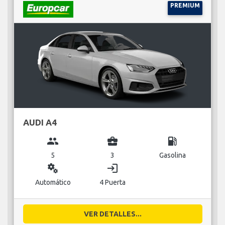
PREMIUM
AUDI A4
group
business_center
local_gas_station
5
3
Gasolina
miscellaneous_services
login
Automático
4 Puerta
VER DETALLES...