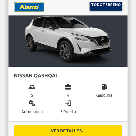
TODOTERRENO
NISSAN QASHQAI
group
business_center
local_gas_station
5
4
Gasolina
miscellaneous_services
login
Automático
5 Puerta
VER DETALLES...