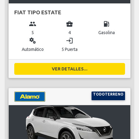
FIAT TIPO ESTATE
group
business_center
local_gas_station
5
4
Gasolina
miscellaneous_services
login
Automático
5 Puerta
VER DETALLES...
TODOTERRENO