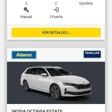
5
2
Gasolina
miscellaneous_services
login
Manual
5 Puerta
VER DETALLES...
FAMILIAR
SKODA OCTAVIA ESTATE