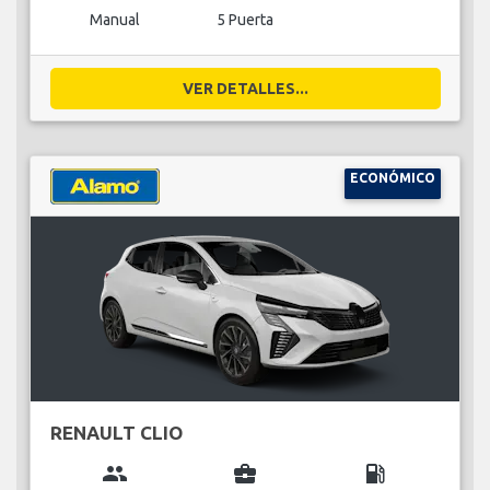
Manual
5 Puerta
VER DETALLES...
ECONÓMICO
RENAULT CLIO
group
business_center
local_gas_station