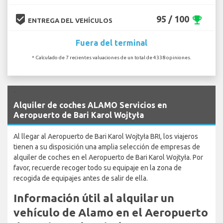
beenhere
95 / 100
emoji_events
ENTREGA DEL VEHÍCULOS
Fuera del terminal
* Calculado de 7 recientes valuaciones de un total de 4338 opiniones.
`
Alquiler de coches ALAMO Servicios en
Aeropuerto de Bari Karol Wojtyła
Al llegar al Aeropuerto de Bari Karol Wojtyła BRI, los viajeros
tienen a su disposición una amplia selección de empresas de
alquiler de coches en el Aeropuerto de Bari Karol Wojtyła. Por
favor, recuerde recoger todo su equipaje en la zona de
recogida de equipajes antes de salir de ella.
Información útil al alquilar un
vehículo de Alamo en el Aeropuerto