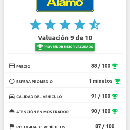
star
star
star
star
star_half
Valuación 9 de 10
emoji_events
PROVEEDOR MEJOR VALORADO
credit_card
88 / 100
emoji_events
PRECIO
timer
1 minutos
emoji_events
ESPERA PROMEDIO
directions_car
91 / 100
emoji_events
CALIDAD DEL VEHÍCULO
room_service
90 / 100
emoji_events
ATENCIÓN EN MOSTRADOR
flag
87 / 100
RECOGIDA DE VEHÍCULOS