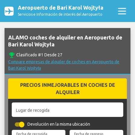
Aeropuerto de Bari Karol Wojtyła
Servicios e Información de interés del Aeropuerto
ALAMO coches de alquiler en Aeropuerto de
Bari Karol Wojtyła
emoji_events
Clasificado #1 Desde 27
Compare empresas de alquiler de coches en Aeropuerto de
Bari Karol Wojtyła
PRECIOS INMEJORABLES EN COCHES DE
ALQUILER
Lugar de recogida
Devolución en la misma ubicación
Fecha de recogida
Fecha de regreso