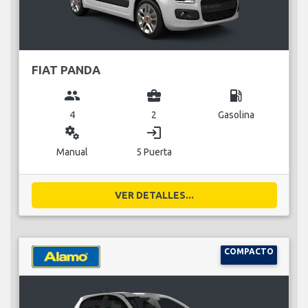
FIAT PANDA
group
business_center
local_gas_station
4
2
Gasolina
miscellaneous_services
login
Manual
5 Puerta
VER DETALLES...
COMPACTO