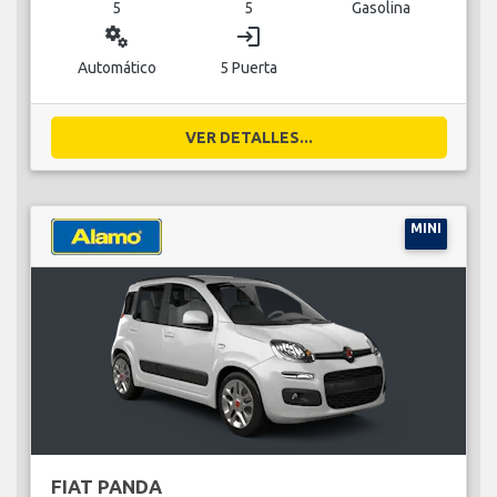
5
5
Gasolina
miscellaneous_services
login
Automático
5 Puerta
VER DETALLES...
MINI
FIAT PANDA