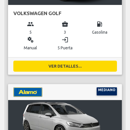
VOLKSWAGEN GOLF
group
business_center
local_gas_station
5
3
Gasolina
miscellaneous_services
login
Manual
5 Puerta
VER DETALLES...
MEDIANO