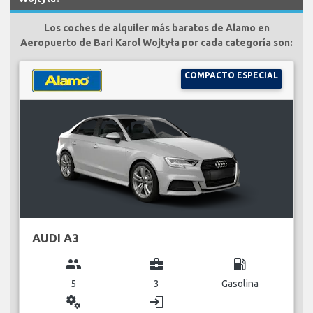
Los coches de alquiler más baratos de Alamo en
Aeropuerto de Bari Karol Wojtyła por cada categoría son:
COMPACTO ESPECIAL
AUDI A3
group
business_center
local_gas_station
5
3
Gasolina
miscellaneous_services
login