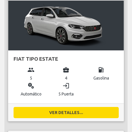
FIAT TIPO ESTATE
group
business_center
local_gas_station
5
4
Gasolina
miscellaneous_services
login
Automático
5 Puerta
VER DETALLES...