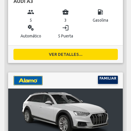
AUDI A3
group
business_center
local_gas_station
5
3
Gasolina
miscellaneous_services
login
Automático
5 Puerta
VER DETALLES...
FAMILIAR