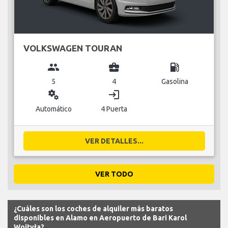
VOLKSWAGEN TOURAN
group
business_center
local_gas_station
5
4
Gasolina
miscellaneous_services
login
Automático
4 Puerta
VER DETALLES...
VER TODO
¿Cuáles son los coches de alquiler más baratos
disponibles en Alamo en Aeropuerto de Bari Karol
Wojtyła?