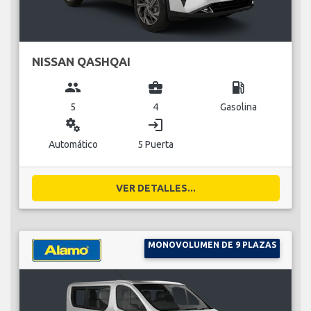
NISSAN QASHQAI
group
business_center
local_gas_station
5
4
Gasolina
miscellaneous_services
login
Automático
5 Puerta
VER DETALLES...
MONOVOLUMEN DE 9 PLAZAS