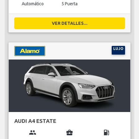
Automático
5 Puerta
VER DETALLES...
LUJO
AUDI A4 ESTATE
group
business_center
local_gas_station