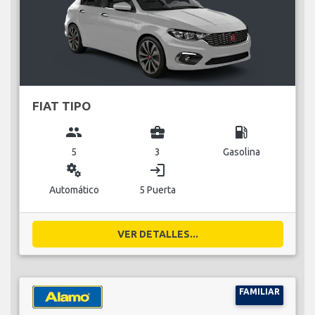
FIAT TIPO
group
business_center
local_gas_station
5
3
Gasolina
miscellaneous_services
login
Automático
5 Puerta
VER DETALLES...
FAMILIAR