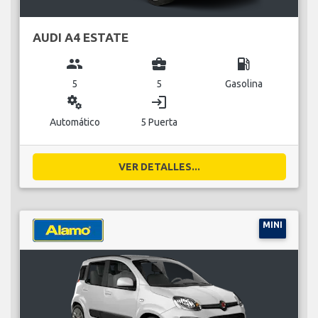
AUDI A4 ESTATE
group
business_center
local_gas_station
5
5
Gasolina
miscellaneous_services
login
Automático
5 Puerta
VER DETALLES...
MINI