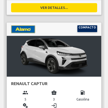
VER DETALLES...
COMPACTO
RENAULT CAPTUR
group
business_center
local_gas_station
5
3
Gasolina
miscellaneous_services
login