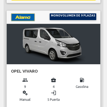
MONOVOLUMEN DE 9 PLAZAS
OPEL VIVARO
group
business_center
local_gas_station
9
4
Gasolina
miscellaneous_services
login
Manual
5 Puerta