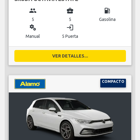
group
business_center
local_gas_station
5
5
Gasolina
miscellaneous_services
login
Manual
5 Puerta
VER DETALLES...
COMPACTO