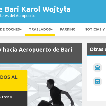
 Bari Karol Wojtyła
nterés del Aeropuerto
 DE COCHES
TRASLADOS
PARKING
NOTICIAS Y
Otras 
y hacia Aeropuerto de Bari
local_taxi
DOS AL
directions_bus
O
, tren o