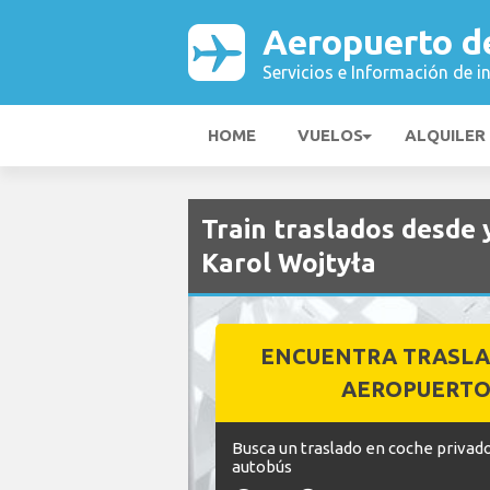
Aeropuerto de
Servicios e Información de i
HOME
VUELOS
ALQUILER
Train traslados desde 
Karol Wojtyła
ENCUENTRA TRASLA
AEROPUERT
Busca un traslado en coche privado
autobús