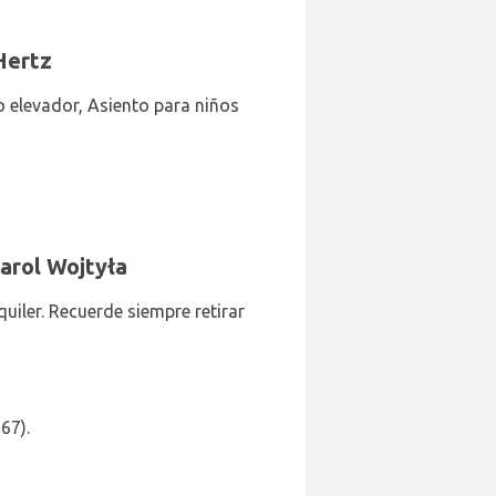
Hertz
to elevador, Asiento para niños
Karol Wojtyła
iler. Recuerde siempre retirar
67).