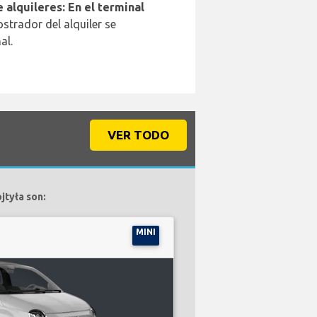
 alquileres: En el terminal
strador del alquiler se
al.
VER TODO
jtyła son:
MINI