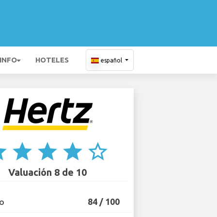
 INFO
HOTELES
español
ar
star
star
star
star_border
Valuación 8 de 10
84 / 100
IO