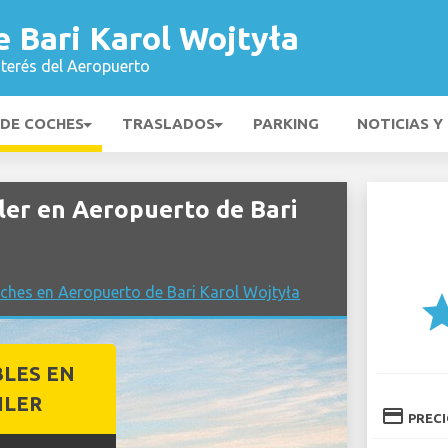
 Bari Karol Wojtyła
nterés del Aeropuerto
 DE COCHES
TRASLADOS
PARKING
NOTICIAS Y
ler en Aeropuerto de Bari
ches en Aeropuerto de Bari Karol Wojtyła
st
BLES EN
ILER
credit_card
PREC