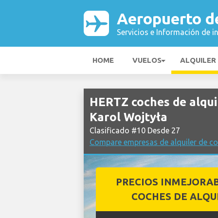
Aeropuerto de
Servicios e Información de i
HOME
VUELOS
ALQUILER
HERTZ coches de alqui
Karol Wojtyła
Clasificado #10 Desde 27
Compare empresas de alquiler de co
PRECIOS INMEJORA
COCHES DE ALQU