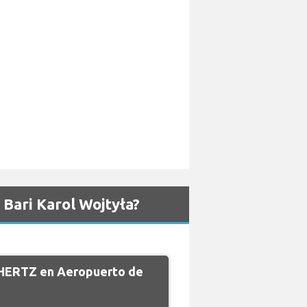
Bari Karol Wojtyła?
e HERTZ en Aeropuerto de