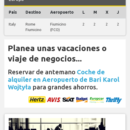
País
Destino
Aeropuerto
L
M
X
J
Italy
Rome
Fiumicino
2
2
2
2
2
Fiumicino
(FCO)
Planea unas vacaciones o
viaje de negocios...
Reservar de antemano
Coche de
alquiler en Aeropuerto de Bari Karol
Wojtyła
para grandes ahorros.