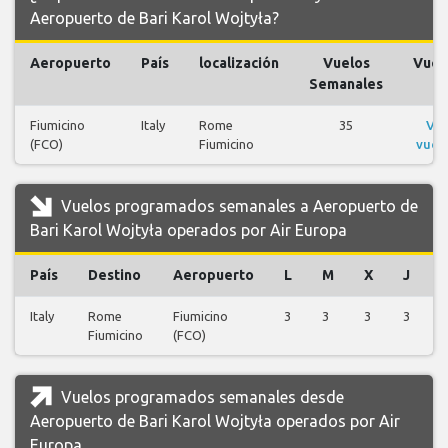
Aeropuerto de Bari Karol Wojtyła?
Aeropuerto
País
localización
Vuelos
Vuel
Semanales
Fiumicino
Italy
Rome
35
Ver
(FCO)
Fiumicino
vuel
Vuelos programados semanales a Aeropuerto de
Bari Karol Wojtyła operados por Air Europa
País
Destino
Aeropuerto
L
M
X
J
Italy
Rome
Fiumicino
3
3
3
3
3
Fiumicino
(FCO)
Vuelos programados semanales desde
Aeropuerto de Bari Karol Wojtyła operados por Air
Europa