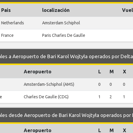
País
localización
Vuel
Netherlands
Amsterdam Schiphol
France
Paris Charles De Gaulle
s a Aeropuerto de Bari Karol Wojtyła operados por Delta 
Aeropuerto
L
M
X
Amsterdam-Schiphol (AMS)
0
0
0
le
Charles De Gaulle (CDG)
1
2
1
s desde Aeropuerto de Bari Karol Wojtyła operados por D
Aeropuerto
L
M
X