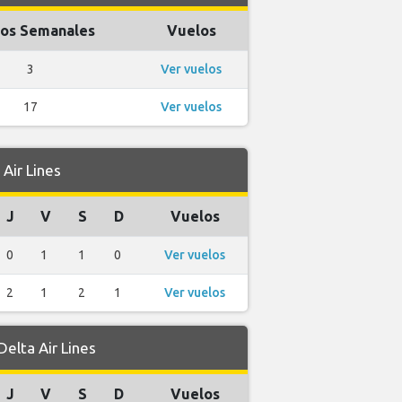
os Semanales
Vuelos
3
Ver vuelos
17
Ver vuelos
Air Lines
J
V
S
D
Vuelos
0
1
1
0
Ver vuelos
2
1
2
1
Ver vuelos
elta Air Lines
J
V
S
D
Vuelos