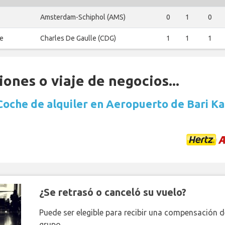
Amsterdam-Schiphol (AMS)
0
1
0
le
Charles De Gaulle (CDG)
1
1
1
ones o viaje de negocios...
Coche de alquiler en Aeropuerto de Bari Ka
¿Se retrasó o canceló su vuelo?
Puede ser elegible para recibir una compensación 
grupo.