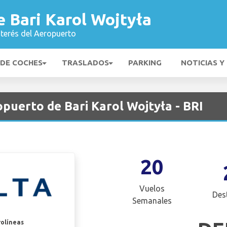
 Bari Karol Wojtyła
nterés del Aeropuerto
 DE COCHES
TRASLADOS
PARKING
NOTICIAS Y
opuerto de Bari Karol Wojtyła - BRI
20
Vuelos
Des
Semanales
rolíneas