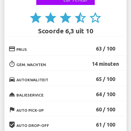
star
star
star
star_half
star_border
Scoorde 6,3 uit 10
credit_card
63 / 100
PRIJS
timer
14 minuten
GEM. WACHTEN
directions_car
65 / 100
AUTOKWALITEIT
room_service
64 / 100
BALIESERVICE
flag
60 / 100
AUTO PICK-UP
beenhere
61 / 100
AUTO DROP-OFF