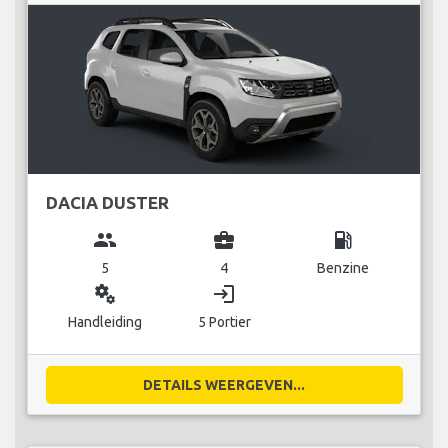
DACIA DUSTER
group
business_center
local_gas_station
5
4
Benzine
miscellaneous_services
login
Handleiding
5 Portier
DETAILS WEERGEVEN...