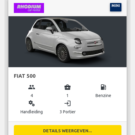
MINI
FIAT 500
group
business_center
local_gas_station
4
1
Benzine
miscellaneous_services
login
Handleiding
3 Portier
DETAILS WEERGEVEN...