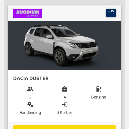
SUV
DACIA DUSTER
group
business_center
local_gas_station
5
4
Benzine
miscellaneous_services
login
Handleiding
5 Portier