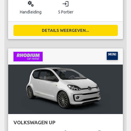
miscellaneous_services
login
Handleiding
5 Portier
DETAILS WEERGEVEN...
MINI
VOLKSWAGEN UP