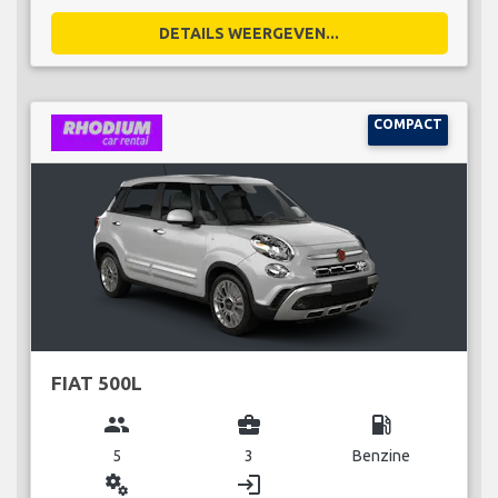
DETAILS WEERGEVEN...
COMPACT
FIAT 500L
group
business_center
local_gas_station
5
3
Benzine
miscellaneous_services
login