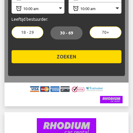
Leeftijd bestuurder:
18 - 29
70+
30 - 69
ZOEKEN