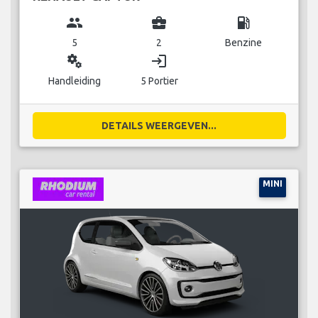
group
business_center
local_gas_station
5
2
Benzine
miscellaneous_services
login
Handleiding
5 Portier
DETAILS WEERGEVEN...
MINI