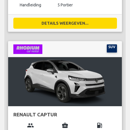
Handleiding
5 Portier
DETAILS WEERGEVEN...
SUV
RENAULT CAPTUR
group
business_center
local_gas_station