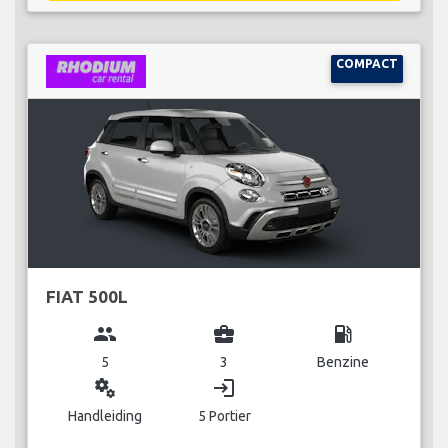
COMPACT
FIAT 500L
group
business_center
local_gas_station
5
3
Benzine
miscellaneous_services
login
Handleiding
5 Portier