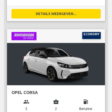
DETAILS WEERGEVEN...
ECONOMY
OPEL CORSA
group
business_center
local_gas_station
5
2
Benzine