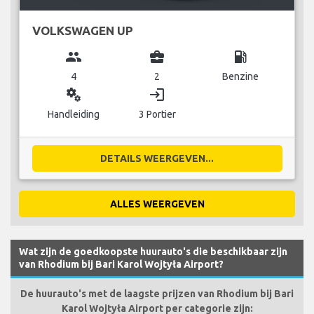
VOLKSWAGEN UP
group
business_center
local_gas_station
4
2
Benzine
miscellaneous_services
login
Handleiding
3 Portier
DETAILS WEERGEVEN...
ALLES WEERGEVEN
Wat zijn de goedkoopste huurauto's die beschikbaar zijn
van Rhodium bij Bari Karol Wojtyła Airport?
De huurauto's met de laagste prijzen van Rhodium bij Bari
Karol Wojtyła Airport per categorie zijn: