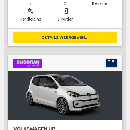
5
2
Benzine
miscellaneous_services
login
Handleiding
5 Portier
DETAILS WEERGEVEN...
MINI
VOLKSWAGEN UP