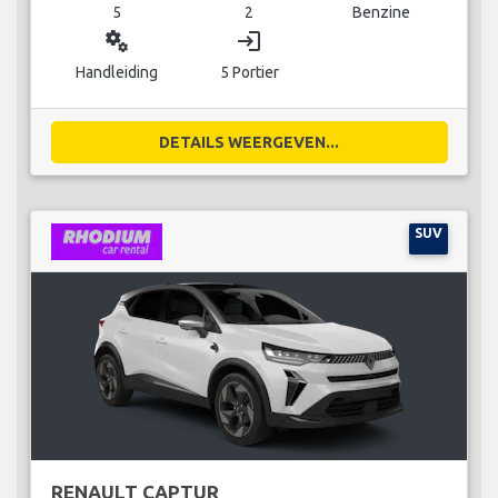
5
2
Benzine
miscellaneous_services
login
Handleiding
5 Portier
DETAILS WEERGEVEN...
SUV
RENAULT CAPTUR