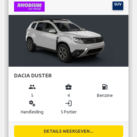
SUV
DACIA DUSTER
group
business_center
local_gas_station
5
4
Benzine
miscellaneous_services
login
Handleiding
5 Portier
DETAILS WEERGEVEN...