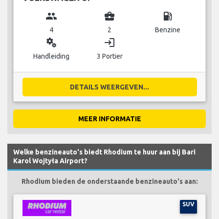
group
business_center
local_gas_station
4
2
Benzine
miscellaneous_services
login
Handleiding
3 Portier
DETAILS WEERGEVEN...
MEER INFORMATIE
Welke benzineauto's biedt Rhodium te huur aan bij Bari
Karol Wojtyła Airport?
Rhodium bieden de onderstaande benzineauto's aan:
SUV