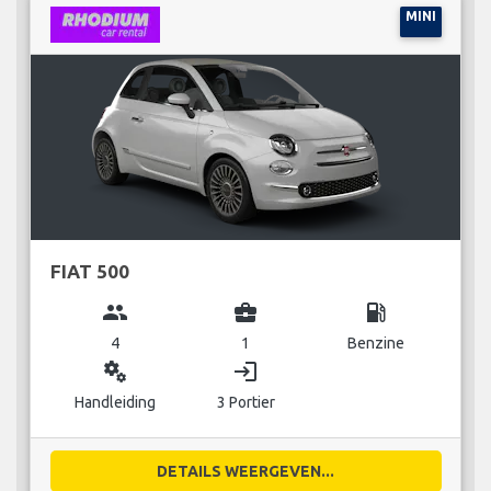
MINI
FIAT 500
group
business_center
local_gas_station
4
1
Benzine
miscellaneous_services
login
Handleiding
3 Portier
DETAILS WEERGEVEN...