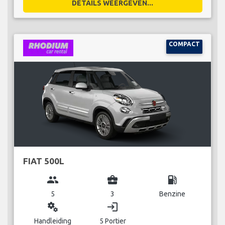
DETAILS WEERGEVEN...
COMPACT
FIAT 500L
group
business_center
local_gas_station
5
3
Benzine
miscellaneous_services
login
Handleiding
5 Portier