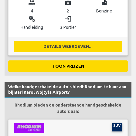
group
business_center
local_gas_station
4
2
Benzine
miscellaneous_services
login
Handleiding
3 Portier
DETAILS WEERGEVEN...
TOON PRIJZEN
Welke handgeschakelde auto's biedt Rhodium te huur aan
bij Bari Karol Wojtyła Airport?
Rhodium bieden de onderstaande handgeschakelde
auto's aan:
SUV