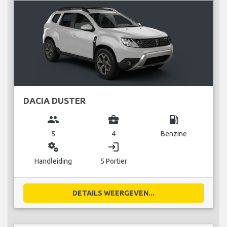
DACIA DUSTER
group
business_center
local_gas_station
5
4
Benzine
miscellaneous_services
login
Handleiding
5 Portier
DETAILS WEERGEVEN...