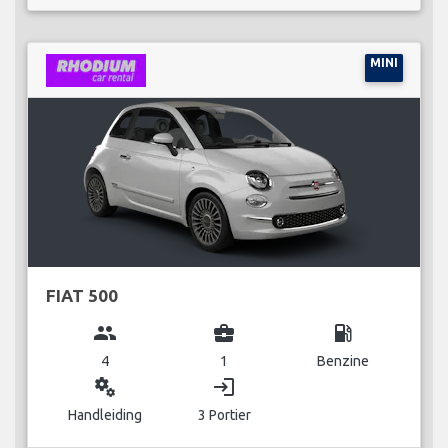
MINI
FIAT 500
group
business_center
local_gas_station
4
1
Benzine
miscellaneous_services
login
Handleiding
3 Portier