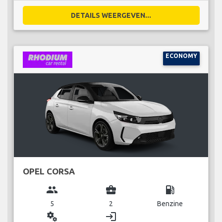
DETAILS WEERGEVEN...
ECONOMY
OPEL CORSA
group
business_center
local_gas_station
5
2
Benzine
miscellaneous_services
login