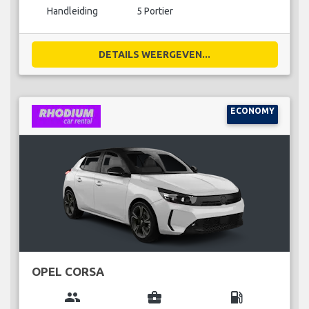
Handleiding
5 Portier
DETAILS WEERGEVEN...
ECONOMY
OPEL CORSA
group
business_center
local_gas_station