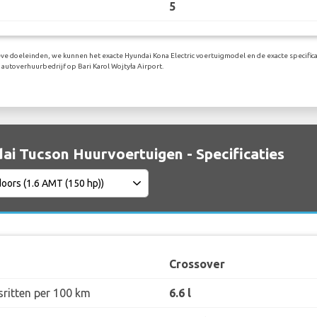
5
eve doeleinden, we kunnen het exacte Hyundai Kona Electric voertuigmodel en de exacte specifica
autoverhuurbedrijf op Bari Karol Wojtyła Airport.
ai Tucson Huurvoertuigen - Specificaties
Crossover
sritten per 100 km
6.6 l