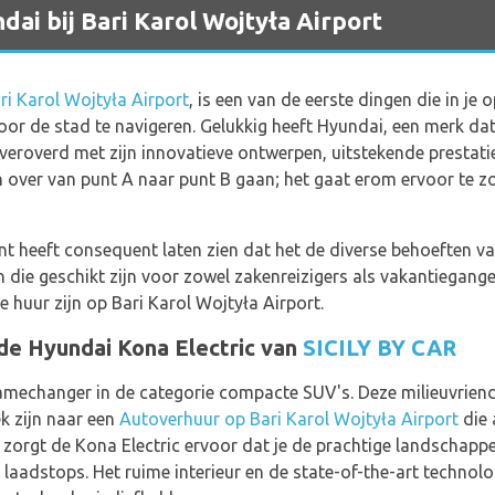
ai bij Bari Karol Wojtyła Airport
ri Karol Wojtyła Airport
, is een van de eerste dingen die in je
r de stad te navigeren. Gelukkig heeft Hyundai, een merk da
e veroverd met zijn innovatieve ontwerpen, uitstekende prestat
en over van punt A naar punt B gaan; het gaat erom ervoor te zor
 heeft consequent laten zien dat het de diverse behoeften van
n die geschikt zijn voor zowel zakenreizigers als vakantiegang
 huur zijn op Bari Karol Wojtyła Airport.
e Hyundai Kona Electric van
SICILY BY CAR
amechanger in de categorie compacte SUV's. Deze milieuvriende
k zijn naar een
Autoverhuur op Bari Karol Wojtyła Airport
die 
 zorgt de Kona Electric ervoor dat je de prachtige landschapp
 laadstops. Het ruime interieur en de state-of-the-art technol