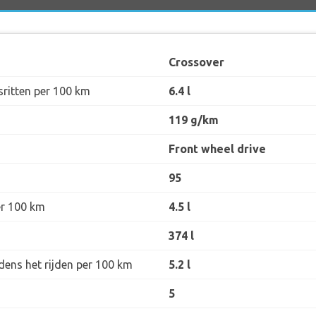
Crossover
sritten per 100 km
6.4 l
119 g/km
Front wheel drive
95
er 100 km
4.5 l
374 l
dens het rijden per 100 km
5.2 l
5