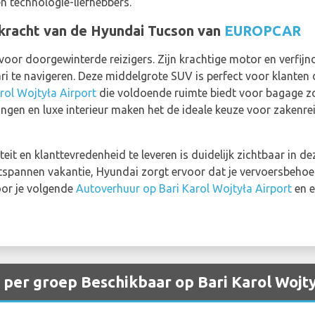
n technologie-liefhebbers.
 kracht van de Hyundai Tucson van
EUROPCAR
oor doorgewinterde reizigers. Zijn krachtige motor en verfij
i te navigeren. Deze middelgrote SUV is perfect voor klanten d
rol Wojtyła Airport
die voldoende ruimte biedt voor bagage zo
gen en luxe interieur maken het de ideale keuze voor zakenreiz
it en klanttevredenheid te leveren is duidelijk zichtbaar in de
tspannen vakantie, Hyundai zorgt ervoor dat je vervoersbehoef
oor je volgende
Autoverhuur op Bari Karol Wojtyła Airport
en e
per groep Beschikbaar op Bari Karol Wojty