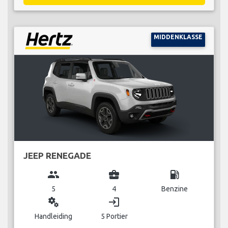
MIDDENKLASSE
JEEP RENEGADE
group
business_center
local_gas_station
5
4
Benzine
miscellaneous_services
login
Handleiding
5 Portier