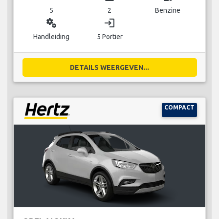
5
2
Benzine
miscellaneous_services
login
Handleiding
5 Portier
DETAILS WEERGEVEN...
COMPACT