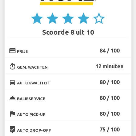
star
star
star
star
star_border
Scoorde 8 uit 10
credit_card
84 / 100
PRIJS
timer
12 minuten
GEM. WACHTEN
directions_car
80 / 100
AUTOKWALITEIT
room_service
80 / 100
BALIESERVICE
flag
80 / 100
AUTO PICK-UP
beenhere
75 / 100
AUTO DROP-OFF