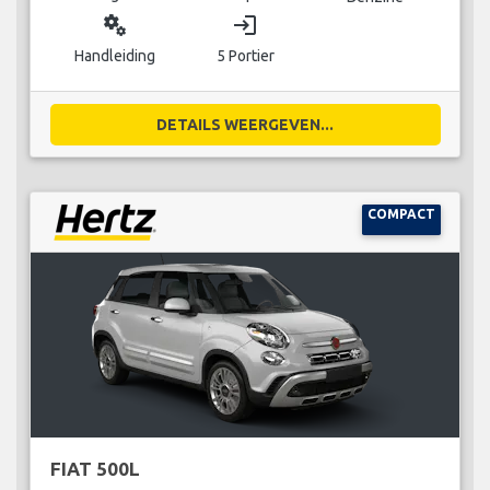
miscellaneous_services
login
Handleiding
5 Portier
DETAILS WEERGEVEN...
COMPACT
FIAT 500L