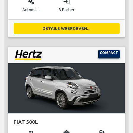
miscellaneous_services
login
Automaat
3 Portier
DETAILS WEERGEVEN...
COMPACT
FIAT 500L
group
business_center
local_gas_station