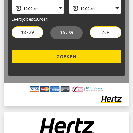
Leeftijd bestuurder:
18 - 29
70+
30 - 69
ZOEKEN