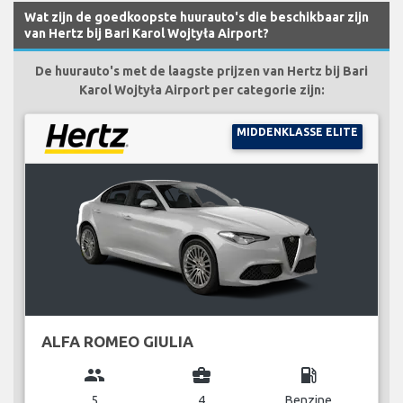
Wat zijn de goedkoopste huurauto's die beschikbaar zijn
van Hertz bij Bari Karol Wojtyła Airport?
De huurauto's met de laagste prijzen van Hertz bij Bari
Karol Wojtyła Airport per categorie zijn:
MIDDENKLASSE ELITE
ALFA ROMEO GIULIA
group
business_center
local_gas_station
5
4
Benzine