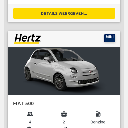
DETAILS WEERGEVEN...
MINI
FIAT 500
group
business_center
local_gas_station
4
2
Benzine