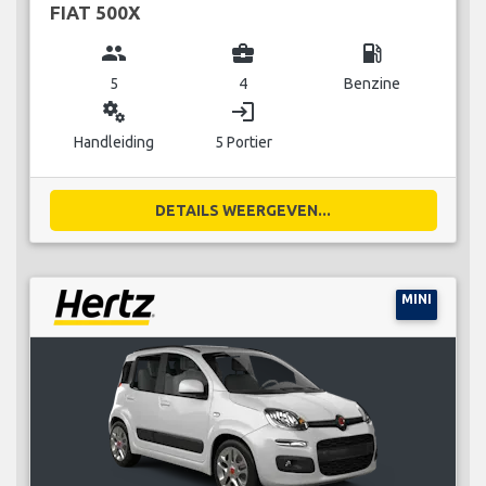
FIAT 500X
group
business_center
local_gas_station
5
4
Benzine
miscellaneous_services
login
Handleiding
5 Portier
DETAILS WEERGEVEN...
MINI