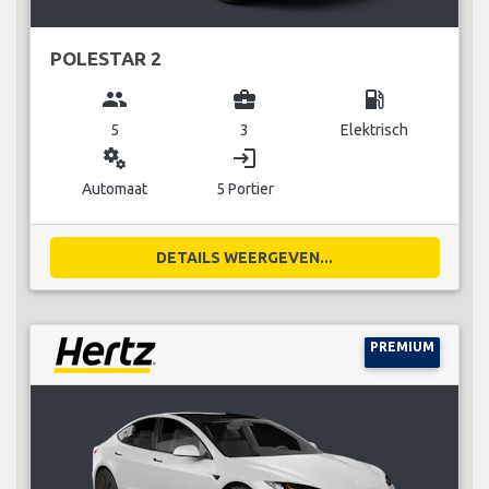
POLESTAR 2
group
business_center
local_gas_station
5
3
Elektrisch
miscellaneous_services
login
Automaat
5 Portier
DETAILS WEERGEVEN...
PREMIUM