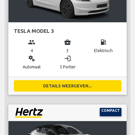
TESLA MODEL 3
group
business_center
local_gas_station
4
3
Elektrisch
miscellaneous_services
login
Automaat
5 Portier
DETAILS WEERGEVEN...
COMPACT