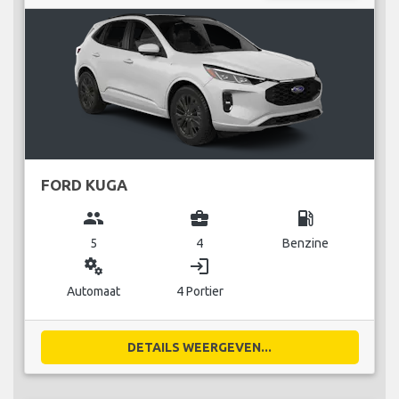
FORD KUGA
group
business_center
local_gas_station
5
4
Benzine
miscellaneous_services
login
Automaat
4 Portier
DETAILS WEERGEVEN...