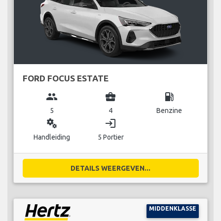
FORD FOCUS ESTATE
group
business_center
local_gas_station
5
4
Benzine
miscellaneous_services
login
Handleiding
5 Portier
DETAILS WEERGEVEN...
MIDDENKLASSE