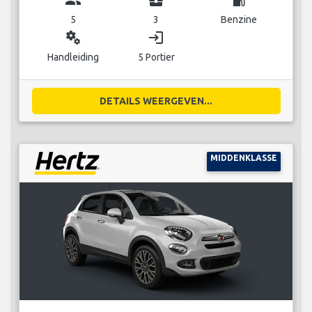
5
3
Benzine
miscellaneous_services
login
Handleiding
5 Portier
DETAILS WEERGEVEN...
MIDDENKLASSE