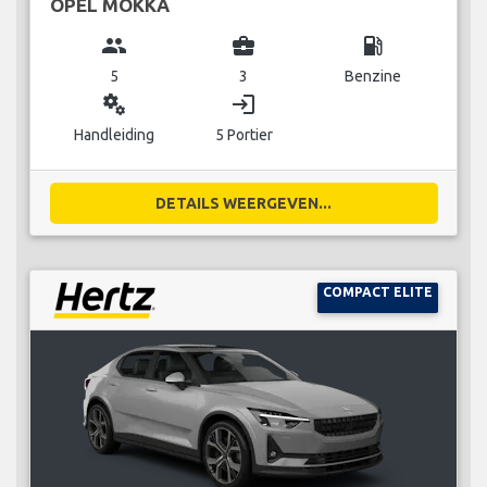
OPEL MOKKA
group
business_center
local_gas_station
5
3
Benzine
miscellaneous_services
login
Handleiding
5 Portier
DETAILS WEERGEVEN...
COMPACT ELITE