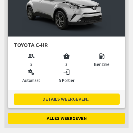
TOYOTA C-HR
group
business_center
local_gas_station
5
3
Benzine
miscellaneous_services
login
Automaat
5 Portier
DETAILS WEERGEVEN...
ALLES WEERGEVEN