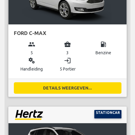
FORD C-MAX
group
business_center
local_gas_station
5
3
Benzine
miscellaneous_services
login
Handleiding
5 Portier
DETAILS WEERGEVEN...
STATIONCAR