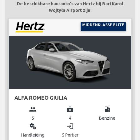
De beschikbare huurauto's van Hertz bij Bari Karol
Wojtyła Airport zijn:
MIDDENKLASSE ELITE
ALFA ROMEO GIULIA
group
business_center
local_gas_station
5
4
Benzine
miscellaneous_services
login
Handleiding
5 Portier