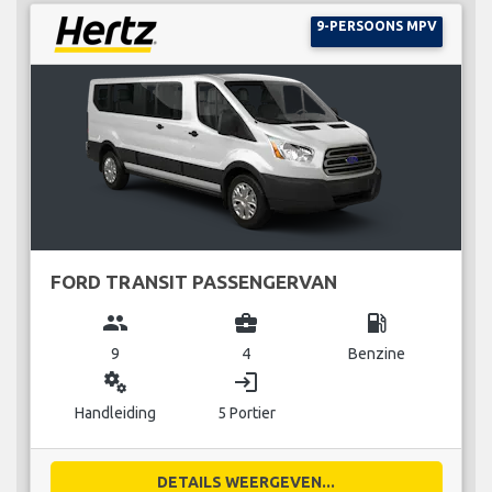
9-PERSOONS MPV
FORD TRANSIT PASSENGERVAN
group
business_center
local_gas_station
9
4
Benzine
miscellaneous_services
login
Handleiding
5 Portier
DETAILS WEERGEVEN...