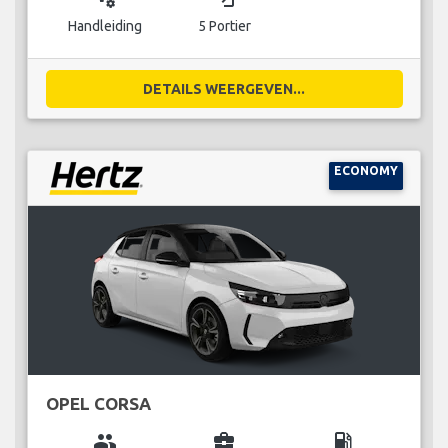
Handleiding
5 Portier
DETAILS WEERGEVEN...
ECONOMY
OPEL CORSA
group
business_center
local_gas_station