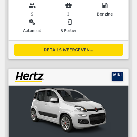
group
business_center
local_gas_station
5
3
Benzine
miscellaneous_services
login
Automaat
5 Portier
DETAILS WEERGEVEN...
MINI