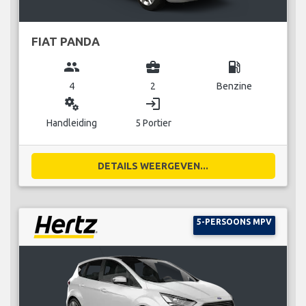
FIAT PANDA
group
business_center
local_gas_station
4
2
Benzine
miscellaneous_services
login
Handleiding
5 Portier
DETAILS WEERGEVEN...
5-PERSOONS MPV