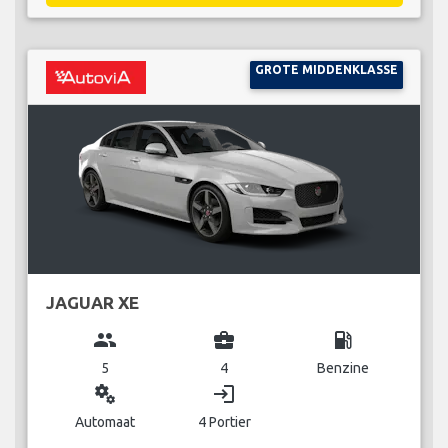
GROTE MIDDENKLASSE
JAGUAR XE
group
business_center
local_gas_station
5
4
Benzine
miscellaneous_services
login
Automaat
4 Portier