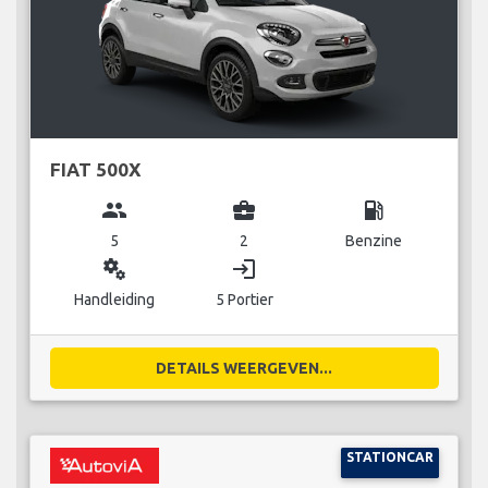
FIAT 500X
group
business_center
local_gas_station
5
2
Benzine
miscellaneous_services
login
Handleiding
5 Portier
DETAILS WEERGEVEN...
STATIONCAR