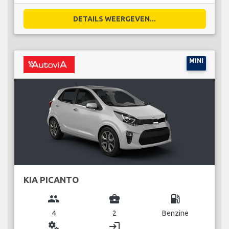
DETAILS WEERGEVEN...
MINI
KIA PICANTO
group
business_center
local_gas_station
4
2
Benzine
miscellaneous_services
login