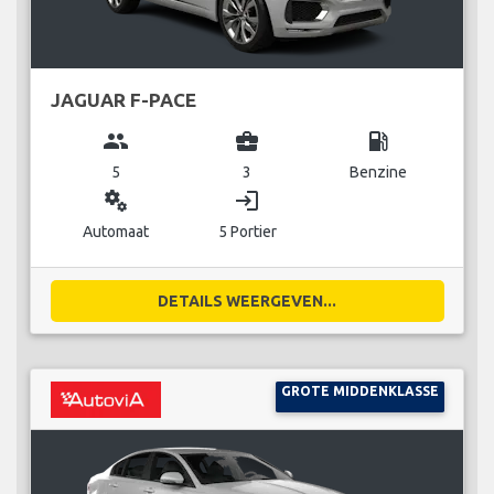
JAGUAR F-PACE
group
business_center
local_gas_station
5
3
Benzine
miscellaneous_services
login
Automaat
5 Portier
DETAILS WEERGEVEN...
GROTE MIDDENKLASSE