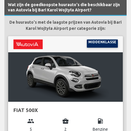
Wat zijn de goedkoopste huurauto's die beschikbaar zijn
van Autovia bij Bari Karol Wojtyła Airport?
De huurauto's met de laagste prijzen van Autovia bij Bari
Karol Wojtyła Airport per categorie zijn:
MIDDENKLASSE
FIAT 500X
group
business_center
local_gas_station
5
2
Benzine