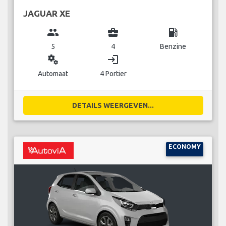
JAGUAR XE
group
business_center
local_gas_station
5
4
Benzine
miscellaneous_services
login
Automaat
4 Portier
DETAILS WEERGEVEN...
ECONOMY