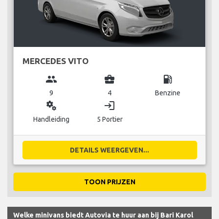
MERCEDES VITO
group
business_center
local_gas_station
9
4
Benzine
miscellaneous_services
login
Handleiding
5 Portier
DETAILS WEERGEVEN...
TOON PRIJZEN
Welke minivans biedt Autovia te huur aan bij Bari Karol