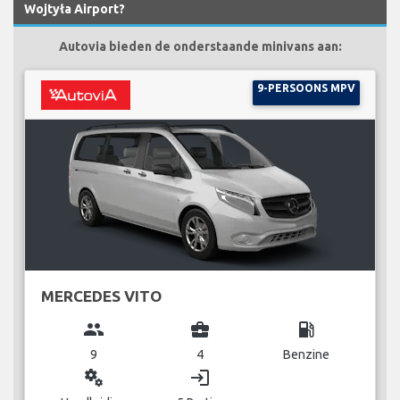
Wojtyła Airport?
Autovia bieden de onderstaande minivans aan:
9-PERSOONS MPV
MERCEDES VITO
group
business_center
local_gas_station
9
4
Benzine
miscellaneous_services
login