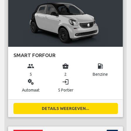
SMART FORFOUR
group
business_center
local_gas_station
5
2
Benzine
miscellaneous_services
login
Automaat
5 Portier
DETAILS WEERGEVEN...