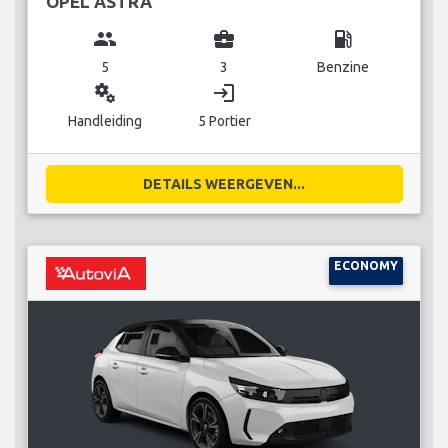
OPEL ASTRA
group
business_center
local_gas_station
5
3
Benzine
miscellaneous_services
login
Handleiding
5 Portier
DETAILS WEERGEVEN...
ECONOMY