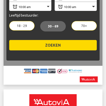
Leeftijd bestuurder:
18 - 29
70+
30 - 69
ZOEKEN