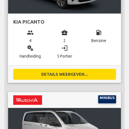
KIA PICANTO
group
business_center
local_gas_station
4
2
Benzine
miscellaneous_services
login
Handleiding
5 Portier
DETAILS WEERGEVEN...
MINIBUS