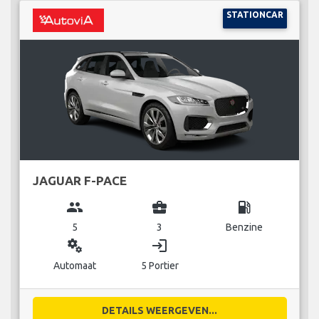
STATIONCAR
JAGUAR F-PACE
group
business_center
local_gas_station
5
3
Benzine
miscellaneous_services
login
Automaat
5 Portier
DETAILS WEERGEVEN...