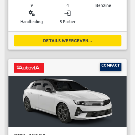
9
4
Benzine
miscellaneous_services
login
Handleiding
5 Portier
DETAILS WEERGEVEN...
COMPACT