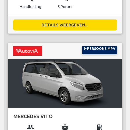
Handleiding
5 Portier
DETAILS WEERGEVEN...
9-PERSOONS MPV
MERCEDES VITO
group
business_center
local_gas_station