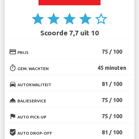
star
star
star
star
star_border
Scoorde 7,7 uit 10
credit_card
75 / 100
PRIJS
timer
45 minuten
GEM. WACHTEN
directions_car
81 / 100
AUTOKWALITEIT
room_service
75 / 100
BALIESERVICE
flag
75 / 100
AUTO PICK-UP
beenhere
81 / 100
AUTO DROP-OFF