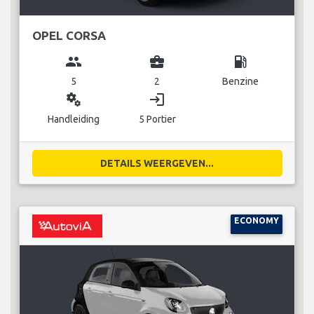
OPEL CORSA
group
business_center
local_gas_station
5
2
Benzine
miscellaneous_services
login
Handleiding
5 Portier
DETAILS WEERGEVEN...
ECONOMY