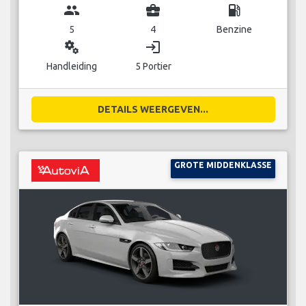
group
business_center
local_gas_station
5
4
Benzine
miscellaneous_services
login
Handleiding
5 Portier
DETAILS WEERGEVEN...
GROTE MIDDENKLASSE