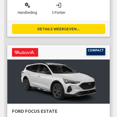
miscellaneous_services
login
Handleiding
5 Portier
DETAILS WEERGEVEN...
COMPACT
FORD FOCUS ESTATE