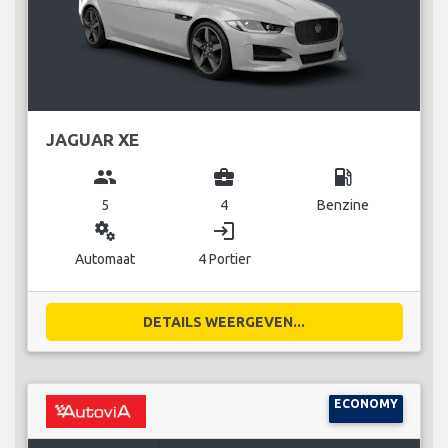
JAGUAR XE
group
business_center
local_gas_station
5
4
Benzine
miscellaneous_services
login
Automaat
4 Portier
DETAILS WEERGEVEN...
ECONOMY