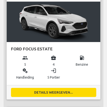
FORD FOCUS ESTATE
group
business_center
local_gas_station
5
4
Benzine
miscellaneous_services
login
Handleiding
5 Portier
DETAILS WEERGEVEN...