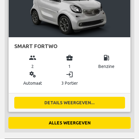
SMART FORTWO
group
business_center
local_gas_station
2
1
Benzine
miscellaneous_services
login
Automaat
3 Portier
DETAILS WEERGEVEN...
ALLES WEERGEVEN