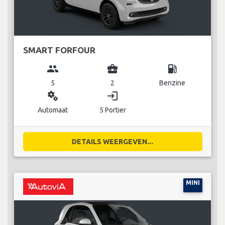
SMART FORFOUR
group
business_center
local_gas_station
5
2
Benzine
miscellaneous_services
login
Automaat
5 Portier
DETAILS WEERGEVEN...
MINI