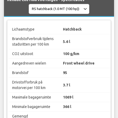
Lichaamstype
Hatchback
Brandstofverbruik tijdens
5.6 l
stadsritten per 100 km
CO2 uitstoot
100 g/km
Aangedreven wielen
Front wheel drive
Brandstof
95
Drivstofforbruk på
3.7 l
motorvei per 100 km
Maximale bagageruimte
1069 l
Minimale bagageruimte
366 l
Gemengd