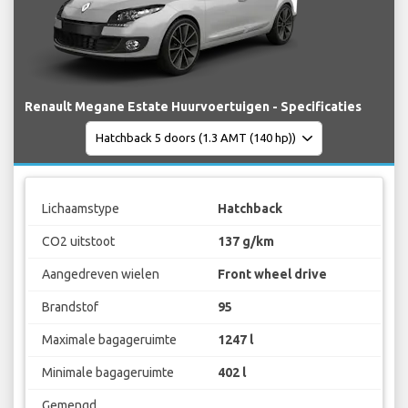
Renault Megane Estate Huurvoertuigen - Specificaties
Lichaamstype
Hatchback
CO2 uitstoot
137 g/km
Aangedreven wielen
Front wheel drive
Brandstof
95
Maximale bagageruimte
1247 l
Minimale bagageruimte
402 l
Gemengd