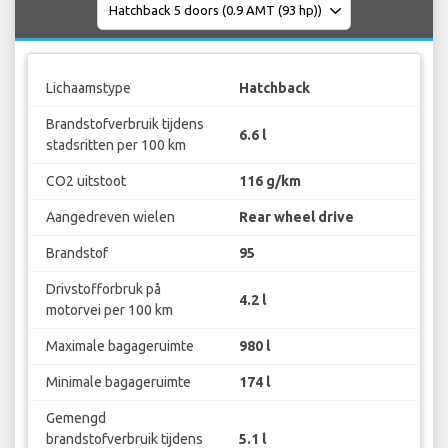
Lichaamstype
Hatchback
Brandstofverbruik tijdens
6.6 l
stadsritten per 100 km
CO2 uitstoot
116 g/km
Aangedreven wielen
Rear wheel drive
Brandstof
95
Drivstofforbruk på
4.2 l
motorvei per 100 km
Maximale bagageruimte
980 l
Minimale bagageruimte
174 l
Gemengd
brandstofverbruik tijdens
5.1 l