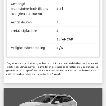
Gemengd
brandstofverbruik tijdens
5.2 l
het rijden per 100 km
Aantal deuren
5
aantal zitplaatsen
5
EuroNCAP
Veiligheidsbeoordeling
5 / 5
De getoonde specificaties zijn alleen voor informatieve doeleinden, we kunnen het
exacte Renault Captur voertuigmodel en de exacte specificaties die u ontvangt niet
garanderen. Voor specifieke details kunt u contact opnemen met het betreffende
autoverhuurbedrijf op Bari Karol Wojtyła Airport.