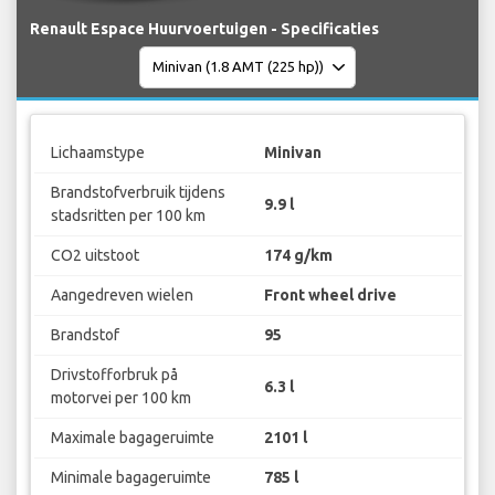
Renault Espace Huurvoertuigen - Specificaties
Lichaamstype
Minivan
Brandstofverbruik tijdens
9.9 l
stadsritten per 100 km
CO2 uitstoot
174 g/km
Aangedreven wielen
Front wheel drive
Brandstof
95
Drivstofforbruk på
6.3 l
motorvei per 100 km
Maximale bagageruimte
2101 l
Minimale bagageruimte
785 l