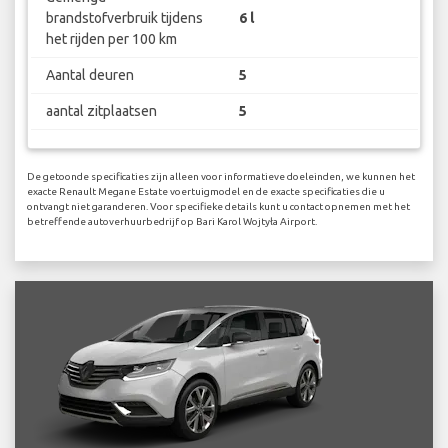
brandstofverbruik tijdens
6 l
het rijden per 100 km
Aantal deuren
5
aantal zitplaatsen
5
De getoonde specificaties zijn alleen voor informatieve doeleinden, we kunnen het
exacte Renault Megane Estate voertuigmodel en de exacte specificaties die u
ontvangt niet garanderen. Voor specifieke details kunt u contact opnemen met het
betreffende autoverhuurbedrijf op Bari Karol Wojtyła Airport.