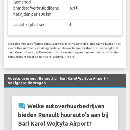
Gemengd
brandstofverbruik tijdens
6.1 l
het rijden per 100 km
aantal zitplaatsen
5
De getoonde specificaties zijn alleen voor informatieve doeleinden, we kunnen het
exacte Renault Scenic voertuigmodel en de exacte specificaties die u ontvangt niet
garanderen. Voor specifieke details kunt u contact opnemen met het betreffende
autoverhuurbedrijf op Bari Karol Wojtyła Airport.
Voertuigverhuur Renault bij Bari Karol Wojtyła Airport -
Veelgestelde vragen
question_answer
Welke autoverhuurbedrijven
bieden Renault huurauto's aan bij
Bari Karol Wojtyła Airport?