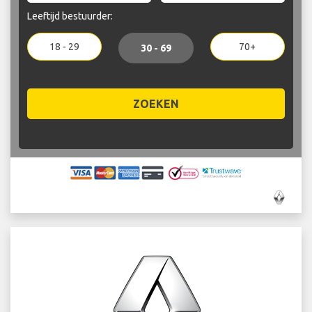
Leeftijd bestuurder:
18 - 29
70+
30 - 69
ZOEKEN