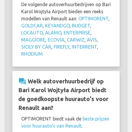
De volgende autoverhuurbedrijven op Bari
Karol Wojtyła Airport bieden een reeks
modellen van Renault aan:
OPTIMORENT
,
GOLDCAR
,
KEYANDGO
,
BUDGET
,
LOCAUTO
,
ALAMO
,
ENTERPRISE
,
MAGGIORE
,
ECOVIA
,
CARWIZ
,
AVIS
,
SICILY BY CAR
,
FIREFLY
,
INTERRENT
,
RHODIUM
question_answer
Welk autoverhuurbedrijf op
Bari Karol Wojtyła Airport biedt
de goedkoopste huurauto's voor
Renault aan?
OPTIMORENT biedt vaak de
beste prijzen
voor huurauto's van Renault
.