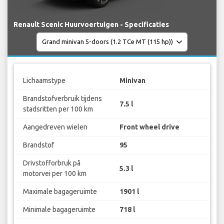
Renault Scenic Huurvoertuigen - Specificaties
Lichaamstype
Minivan
Brandstofverbruik tijdens
7.5 l
stadsritten per 100 km
Aangedreven wielen
Front wheel drive
Brandstof
95
Drivstofforbruk på
5.3 l
motorvei per 100 km
Maximale bagageruimte
1901 l
Minimale bagageruimte
718 l