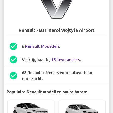
Renault - Bari Karol Wojtyła Airport
check_circle
6
Renault Modellen
.
check_circle
Verkrijgbaar bij
15-leveranciers
.
68 Renault offertes voor autoverhuur
check_circle
doorzocht.
Populaire Renault modellen om te huren: