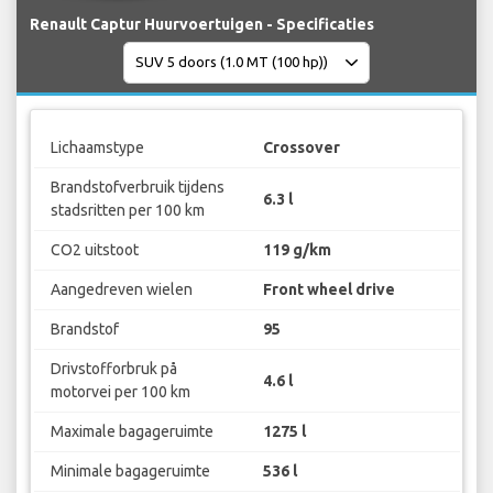
Renault Captur Huurvoertuigen - Specificaties
Lichaamstype
Crossover
Brandstofverbruik tijdens
6.3 l
stadsritten per 100 km
CO2 uitstoot
119 g/km
Aangedreven wielen
Front wheel drive
Brandstof
95
Drivstofforbruk på
4.6 l
motorvei per 100 km
Maximale bagageruimte
1275 l
Minimale bagageruimte
536 l