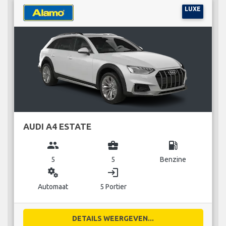
LUXE
AUDI A4 ESTATE
group
business_center
local_gas_station
5
5
Benzine
miscellaneous_services
login
Automaat
5 Portier
DETAILS WEERGEVEN...