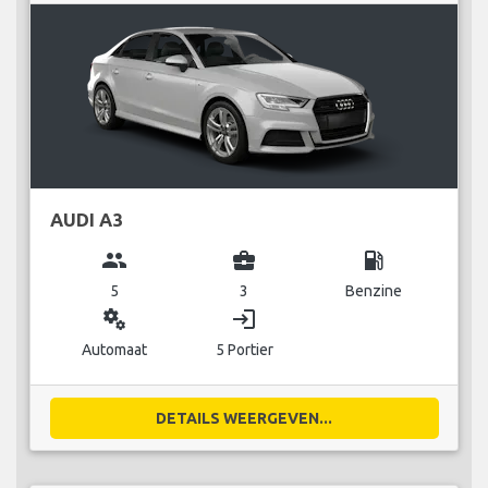
AUDI A3
group
business_center
local_gas_station
5
3
Benzine
miscellaneous_services
login
Automaat
5 Portier
DETAILS WEERGEVEN...