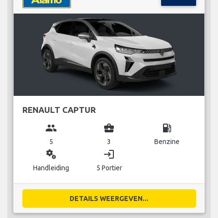
RENAULT CAPTUR
group
business_center
local_gas_station
5
3
Benzine
miscellaneous_services
login
Handleiding
5 Portier
DETAILS WEERGEVEN...