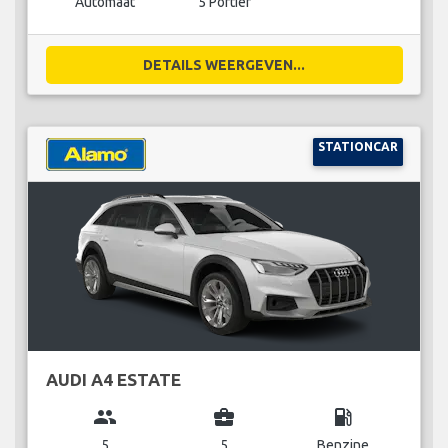
Automaat
5 Portier
DETAILS WEERGEVEN...
STATIONCAR
AUDI A4 ESTATE
group
business_center
local_gas_station
5
5
Benzine