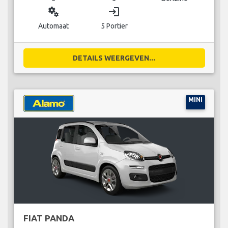
miscellaneous_services
login
Automaat
5 Portier
DETAILS WEERGEVEN...
MINI
FIAT PANDA