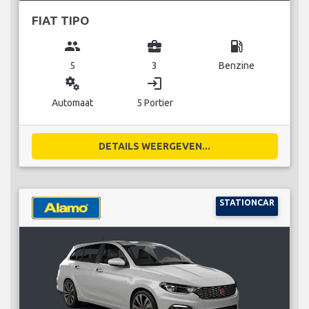
FIAT TIPO
group
business_center
local_gas_station
5
3
Benzine
miscellaneous_services
login
Automaat
5 Portier
DETAILS WEERGEVEN...
STATIONCAR