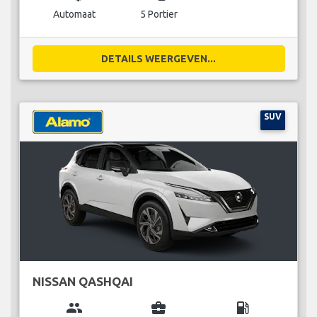
Automaat
5 Portier
DETAILS WEERGEVEN...
SUV
NISSAN QASHQAI
group
business_center
local_gas_station