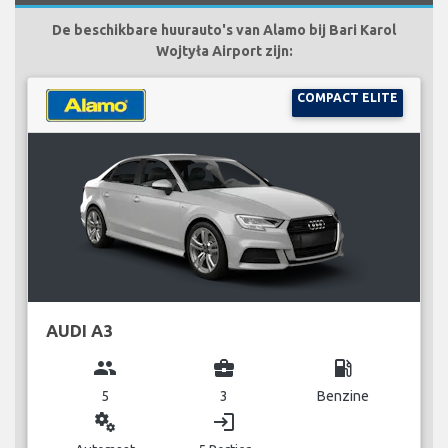
De beschikbare huurauto's van Alamo bij Bari Karol
Wojtyła Airport zijn:
COMPACT ELITE
AUDI A3
group
business_center
local_gas_station
5
3
Benzine
miscellaneous_services
login