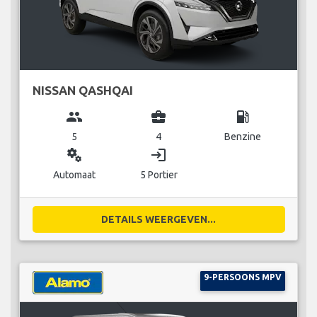
NISSAN QASHQAI
group
business_center
local_gas_station
5
4
Benzine
miscellaneous_services
login
Automaat
5 Portier
DETAILS WEERGEVEN...
9-PERSOONS MPV