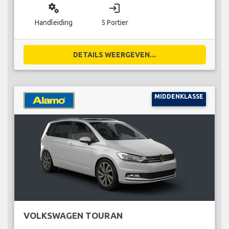
miscellaneous_services
login
Handleiding
5 Portier
DETAILS WEERGEVEN...
MIDDENKLASSE
VOLKSWAGEN TOURAN