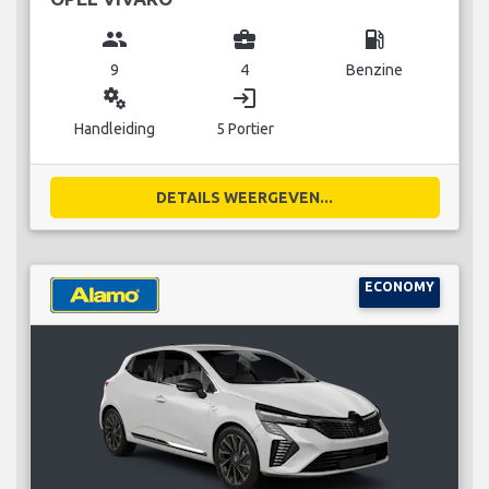
group
business_center
local_gas_station
9
4
Benzine
miscellaneous_services
login
Handleiding
5 Portier
DETAILS WEERGEVEN...
ECONOMY