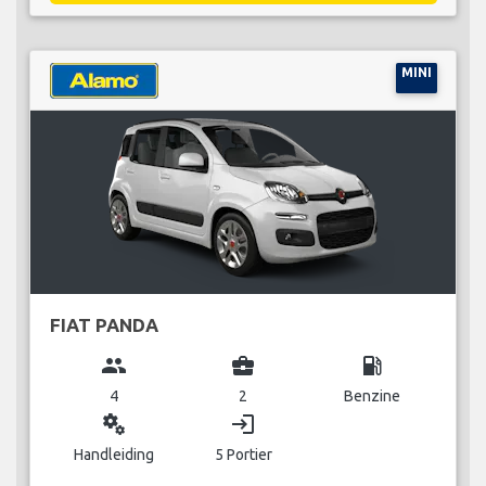
MINI
FIAT PANDA
group
business_center
local_gas_station
4
2
Benzine
miscellaneous_services
login
Handleiding
5 Portier