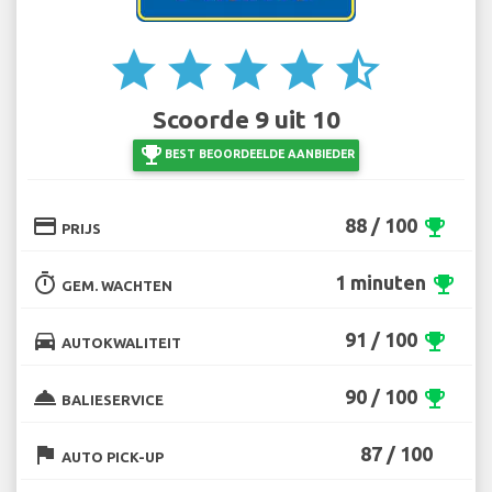
star
star
star
star
star_half
Scoorde 9 uit 10
emoji_events
BEST BEOORDEELDE AANBIEDER
credit_card
88 / 100
emoji_events
PRIJS
timer
1 minuten
emoji_events
GEM. WACHTEN
directions_car
91 / 100
emoji_events
AUTOKWALITEIT
room_service
90 / 100
emoji_events
BALIESERVICE
flag
87 / 100
AUTO PICK-UP