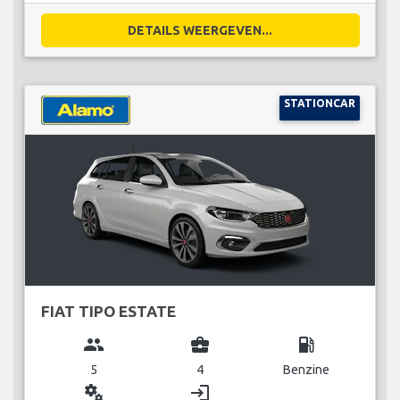
DETAILS WEERGEVEN...
STATIONCAR
FIAT TIPO ESTATE
group
business_center
local_gas_station
5
4
Benzine
miscellaneous_services
login