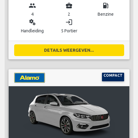
group
business_center
local_gas_station
4
2
Benzine
miscellaneous_services
login
Handleiding
5 Portier
DETAILS WEERGEVEN...
COMPACT