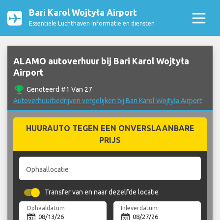
Bari Karol Wojtyła Airport
Essentiële Luchthaven Informatie en diensten
ALAMO autoverhuur bij Bari Karol Wojtyła
Airport
emoji_events
Genoteerd #1 Van 27
Autoverhuurbedrijven vergelijken bij Bari Karol Wojtyła Airport
HUURAUTO TEGEN EEN ONVERSLAANBARE
PRIJS
Ophaallocatie
Transfer van en naar dezelfde locatie
Ophaaldatum
Inleverdatum