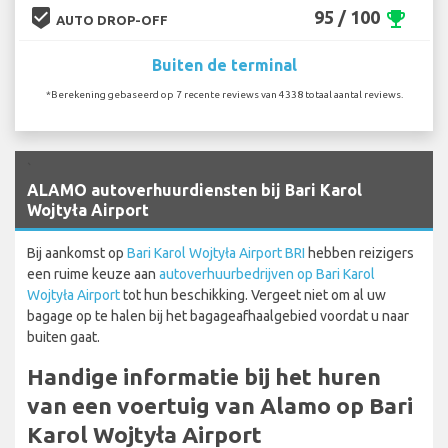
beenhere
95 / 100
emoji_events
AUTO DROP-OFF
Buiten de terminal
*Berekening gebaseerd op 7 recente reviews van 4338 totaal aantal reviews.
`
ALAMO autoverhuurdiensten bij Bari Karol
Wojtyła Airport
Bij aankomst op
Bari Karol Wojtyła Airport BRI
hebben reizigers
een ruime keuze aan
autoverhuurbedrijven op Bari Karol
Wojtyła Airport
tot hun beschikking. Vergeet niet om al uw
bagage op te halen bij het bagageafhaalgebied voordat u naar
buiten gaat.
Handige informatie bij het huren
van een voertuig van Alamo op Bari
Karol Wojtyła Airport