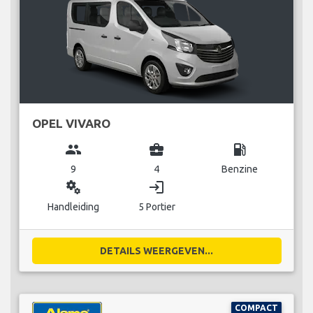
OPEL VIVARO
group
business_center
local_gas_station
9
4
Benzine
miscellaneous_services
login
Handleiding
5 Portier
DETAILS WEERGEVEN...
COMPACT