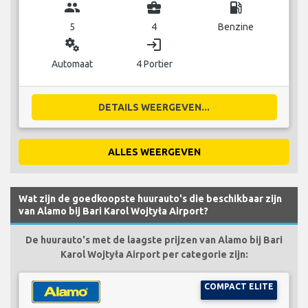
group
business_center
local_gas_station
5
4
Benzine
miscellaneous_services
login
Automaat
4 Portier
DETAILS WEERGEVEN...
ALLES WEERGEVEN
Wat zijn de goedkoopste huurauto's die beschikbaar zijn
van Alamo bij Bari Karol Wojtyła Airport?
De huurauto's met de laagste prijzen van Alamo bij Bari
Karol Wojtyła Airport per categorie zijn:
COMPACT ELITE