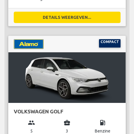
DETAILS WEERGEVEN...
COMPACT
VOLKSWAGEN GOLF
group
business_center
local_gas_station
5
3
Benzine