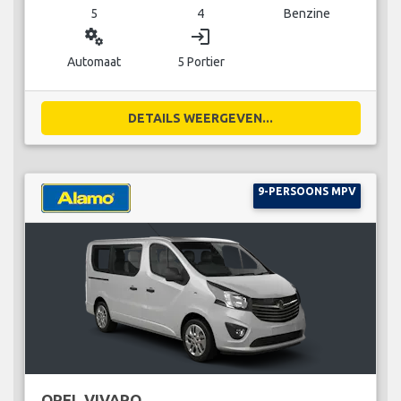
5
4
Benzine
miscellaneous_services
login
Automaat
5 Portier
DETAILS WEERGEVEN...
9-PERSOONS MPV
OPEL VIVARO