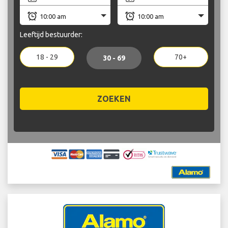
Leeftijd bestuurder:
18 - 29
70+
30 - 69
ZOEKEN