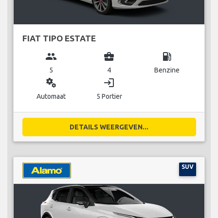
FIAT TIPO ESTATE
group
business_center
local_gas_station
5
4
Benzine
miscellaneous_services
login
Automaat
5 Portier
DETAILS WEERGEVEN...
SUV