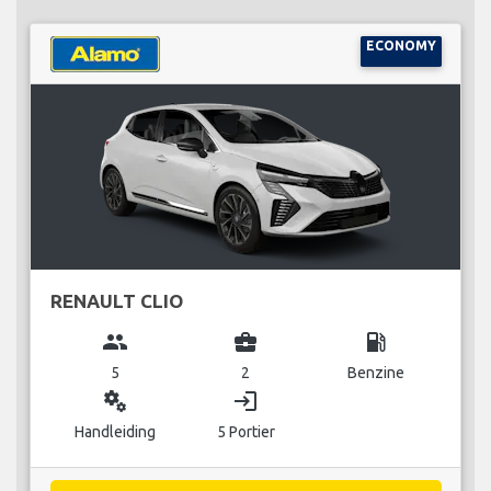
ECONOMY
RENAULT CLIO
group
business_center
local_gas_station
5
2
Benzine
miscellaneous_services
login
Handleiding
5 Portier