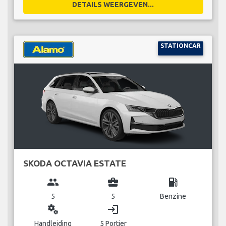
DETAILS WEERGEVEN...
STATIONCAR
SKODA OCTAVIA ESTATE
group
business_center
local_gas_station
5
5
Benzine
miscellaneous_services
login
Handleiding
5 Portier