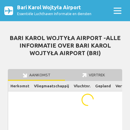
Bari Karol Wojtyła Airport
Essentiële Luchthaven Informatie en diensten
BARI KAROL WOJTYŁA AIRPORT -ALLE
INFORMATIE OVER BARI KAROL
WOJTYŁA AIRPORT (BRI)
AANKOMST
VERTREK
Herkomst
Vliegmaatschappij
Vluchtnr.
Gepland
Verw./W
...