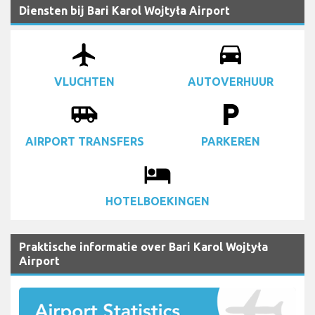
Diensten bij Bari Karol Wojtyła Airport
airplanemode_active
drive_eta
VLUCHTEN
AUTOVERHUUR
airport_shuttle
local_parking
AIRPORT TRANSFERS
PARKEREN
local_hotel
HOTELBOEKINGEN
Praktische informatie over Bari Karol Wojtyła
Airport