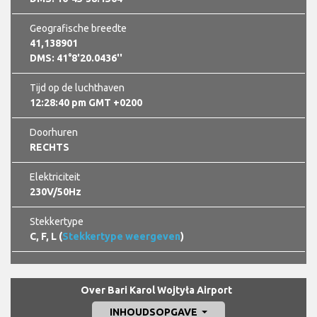
Geografische breedte
41,138901
DMS: 41°8'20.0436''
Tijd op de luchthaven
12:28:42 pm GMT +0200
Doorhuren
RECHTS
Elektriciteit
230V/50Hz
Stekkertype
C, F, L (
Stekkertype weergeven
)
Over Bari Karol Wojtyła Airport
INHOUDSOPGAVE