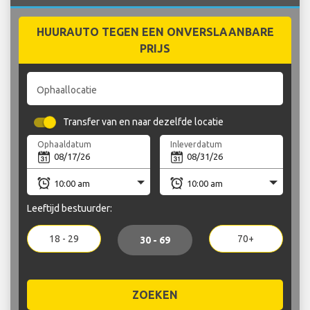
HUURAUTO TEGEN EEN ONVERSLAANBARE
PRIJS
Ophaallocatie
Transfer van en naar dezelfde locatie
Ophaaldatum
Inleverdatum
Leeftijd bestuurder:
18 - 29
70+
30 - 69
ZOEKEN