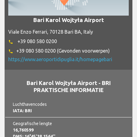
Bari Karol Wojtyła Airport
Viale Enzo Ferrari, 70128 Bari BA, Italy
+39 080 580 0200
phone
+39 080 580 0200 (Gevonden voorwerpen)
phone
https://www.aeroportidipuglia.it/homepagebari
Bari Karol Wojtyła Airport - BRI
PRAKTISCHE INFORMATIE
Luchthavencodes
IATA: BRI
Geografische lengte
16,760599
DMS: 16°45'38.1564''