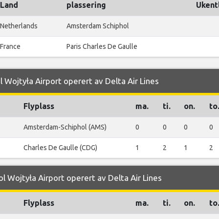
Land
plassering
Ukentl
Netherlands
Amsterdam Schiphol
France
Paris Charles De Gaulle
ol Wojtyła Airport operert av Delta Air Lines
Flyplass
ma.
ti.
on.
to
Amsterdam-Schiphol (AMS)
0
0
0
0
Charles De Gaulle (CDG)
1
2
1
2
ol Wojtyła Airport operert av Delta Air Lines
Flyplass
ma.
ti.
on.
to