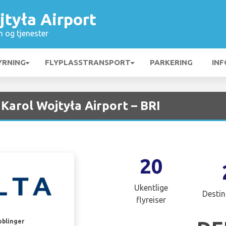
jtyła Airport
n og tjenester
YRNING
FLYPLASSTRANSPORT
PARKERING
INF
 Karol Wojtyła Airport – BRI
20
Ukentlige
Destin
flyreiser
oblinger