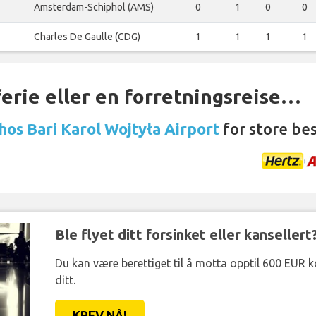
Amsterdam-Schiphol (AMS)
0
1
0
0
Charles De Gaulle (CDG)
1
1
1
1
ferie eller en forretningsreise…
 hos Bari Karol Wojtyła Airport
for store bes
Ble flyet ditt forsinket eller kansellert
Du kan være berettiget til å motta opptil 600 EUR 
ditt.
KREV NÅ!