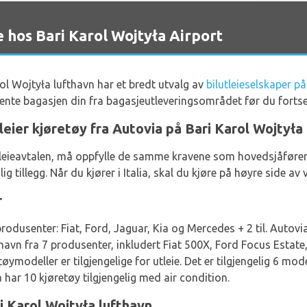
 hos Bari Karol Wojtyła Airport
 Wojtyła lufthavn har et bredt utvalg av
bilutleieselskaper p
å hente bagasjen din fra bagasjeutleveringsområdet før du fortse
leier kjøretøy fra Autovia på Bari Karol Wojtyła
 i leieavtalen, må oppfylle de samme kravene som hovedsjåføren
g tillegg. Når du kjører i Italia, skal du kjøre på høyre side av 
r
rodusenter: Fiat, Ford, Jaguar, Kia og Mercedes + 2 til. Autovia 
fthavn fra 7 produsenter, inkludert Fiat 500X, Ford Focus Estat
tøymodeller er tilgjengelige for utleie. Det er tilgjengelig 6 m
har 10 kjøretøy tilgjengelig med air condition.
i Karol Wojtyła lufthavn