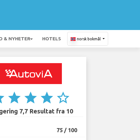
O & NYHETER
HOTELS
norsk bokmål
ar
star
star
star
star_border
ering 7,7 Resultat fra 10
75 / 100