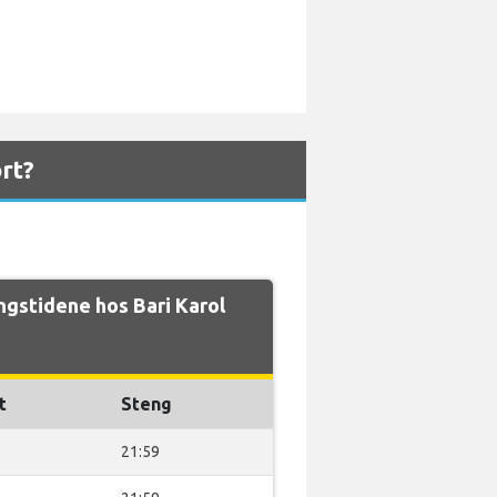
rt?
gstidene hos Bari Karol
t
Steng
21:59