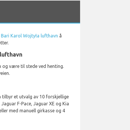
å Bari Karol Wojtyła lufthavn
å
tter.
 lufthavn
 og være til stede ved henting.
veien.
tilbyr et utvalg av 10 forskjellige
e, Jaguar F-Pace, Jaguar XE og Kia
odeller med manuell girkasse og 4