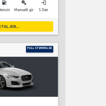
local_gas_station
miscellaneous_services
login
Bensin
Manuelt gir
5 Dør
ETALJER...
FULL STØRRELSE