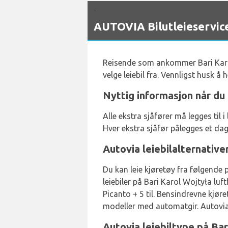
`
AUTOVIA Bilutleieservice
Reisende som ankommer Bari Karol
velge leiebil fra. Vennligst husk 
Nyttig informasjon når du 
Alle ekstra sjåfører må legges til
Hver ekstra sjåfør pålegges et dagli
Autovia leiebilalternative
Du kan leie kjøretøy fra følgende p
leiebiler på Bari Karol Wojtyła lu
Picanto + 5 til. Bensindrevne kjøre
modeller med automatgir. Autovia 
Autovia leiebiltype på Bar