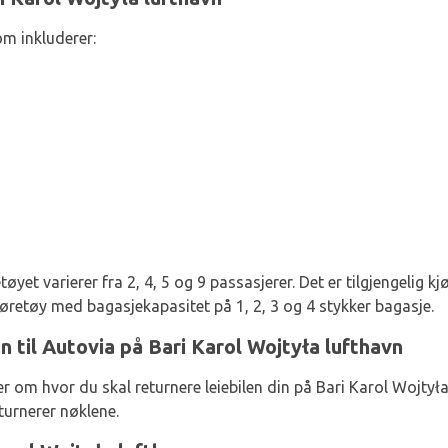
om inkluderer:
tøyet varierer fra 2, 4, 5 og 9 passasjerer. Det er tilgjengelig k
øretøy med bagasjekapasitet på 1, 2, 3 og 4 stykker bagasje.
in til Autovia på Bari Karol Wojtyła lufthavn
r om hvor du skal returnere leiebilen din på Bari Karol Wojtył
urnerer nøklene.