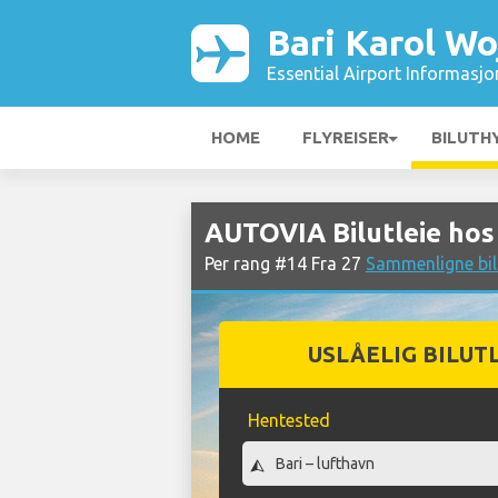
Bari Karol Wo
Essential Airport Informasjo
HOME
FLYREISER
BILUTH
AUTOVIA Bilutleie hos 
Per rang #14 Fra 27
Sammenligne bilu
USLÅELIG BILUT
Hentested