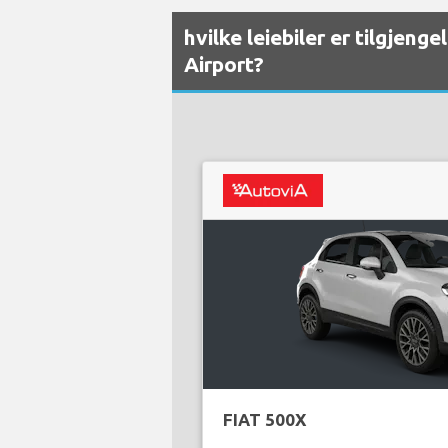
hvilke leiebiler er tilgjeng
Airport?
FIAT 500X