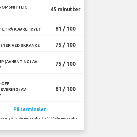
NOMSNITTLIG
45 minutter
81 / 100
TET PÅ KJØRETØYET
75 / 100
STER VED SKRANKE
UP (AVHENTING) AV
75 / 100
Y
-OFF
81 / 100
LEVERING) AV
Y
På terminalen
basert på 8 siste anmeldelser fra 1032 alle anmeldelser.