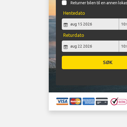
Returner bilen til en annen loka
Hentedato
Returdato
SØK