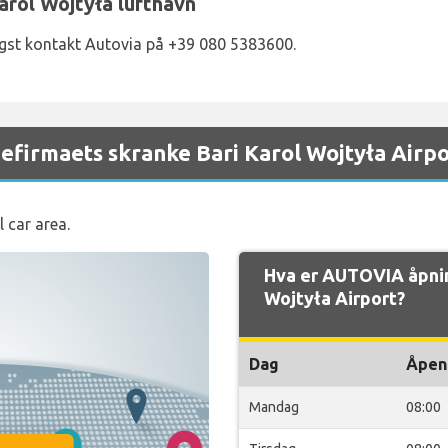
arol Wojtyła lufthavn
ligst kontakt Autovia på +39 080 5383600.
efirmaets skranke Bari Karol Wojtyła Airpo
l car area.
Hva er AUTOVIA åpnin
Wojtyła Airport?
Dag
Åpen
Mandag
08:00