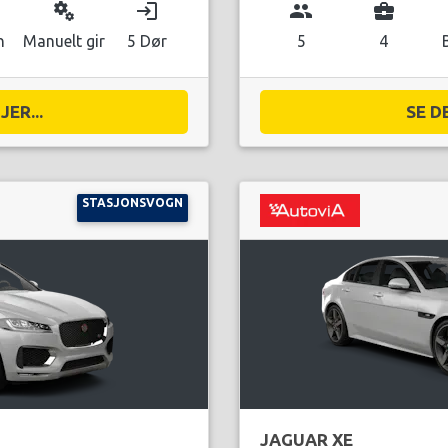
miscellaneous_services
login
group
business_center
n
Manuelt gir
5 Dør
5
4
ER...
SE D
STASJONSVOGN
JAGUAR XE