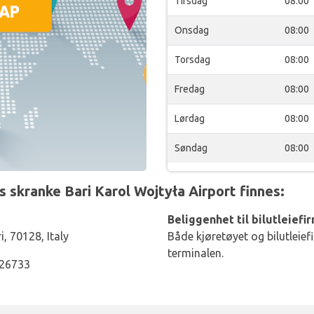
Tirsdag
08:00
Onsdag
08:00
Torsdag
08:00
Fredag
08:00
Lørdag
08:00
Søndag
08:00
 skranke Bari Karol Wojtyła Airport finnes:
Beliggenhet til bilutleiefi
i, 70128, Italy
Både kjøretøyet og bilutleief
terminalen.
526733