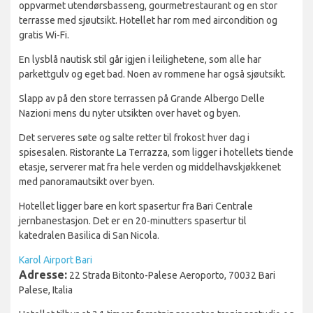
oppvarmet utendørsbasseng, gourmetrestaurant og en stor
terrasse med sjøutsikt. Hotellet har rom med aircondition og
gratis Wi-Fi.
En lysblå nautisk stil går igjen i leilighetene, som alle har
parkettgulv og eget bad. Noen av rommene har også sjøutsikt.
Slapp av på den store terrassen på Grande Albergo Delle
Nazioni mens du nyter utsikten over havet og byen.
Det serveres søte og salte retter til frokost hver dag i
spisesalen. Ristorante La Terrazza, som ligger i hotellets tiende
etasje, serverer mat fra hele verden og middelhavskjøkkenet
med panoramautsikt over byen.
Hotellet ligger bare en kort spasertur fra Bari Centrale
jernbanestasjon. Det er en 20-minutters spasertur til
katedralen Basilica di San Nicola.
Karol Airport Bari
Adresse:
22 Strada Bitonto-Palese Aeroporto, 70032 Bari
Palese, Italia