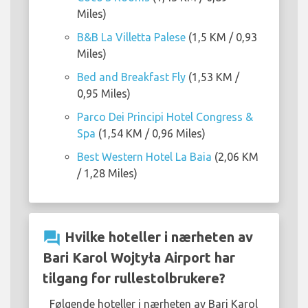
Miles)
B&B La Villetta Palese
(1,5 KM / 0,93
Miles)
Bed and Breakfast Fly
(1,53 KM /
0,95 Miles)
Parco Dei Principi Hotel Congress &
Spa
(1,54 KM / 0,96 Miles)
Best Western Hotel La Baia
(2,06 KM
/ 1,28 Miles)
question_answer
Hvilke hoteller i nærheten av
Bari Karol Wojtyła Airport har
tilgang for rullestolbrukere?
Følgende hoteller i nærheten av Bari Karol