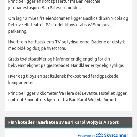
Principe ligger en kort spasertur fra Bari Macchie
jernbanestasjon i Bari Palese-området.
Om lag 12 miles fra eiendommen ligger Basilica di San Nicola og
Petruzzelli-teatret. På stedet tilbys gratis WiFi og privat
parkering.
Hvert rom har flatskjerm-TV og lydisolering. Badene er utstyrt
med bidé og dusj på hvert rom.
Gratis toalettartikler og hårføner er tilgjengelig for din
bekvemmelighet på gjestebadet. Håndklær er tydelig synlige.
Hver dag tilbys en søt italiensk frokost med ferdigpakkede
komponenter.
Principe ligger 8 kilometer fra Fiera del Levante. Hotellet ligger
omtrent 3 minutters kjøretur fra Bari Karol Wojtyla Airport.
Finn hoteller i nærheten av Bari Karol Wojtyła Airport