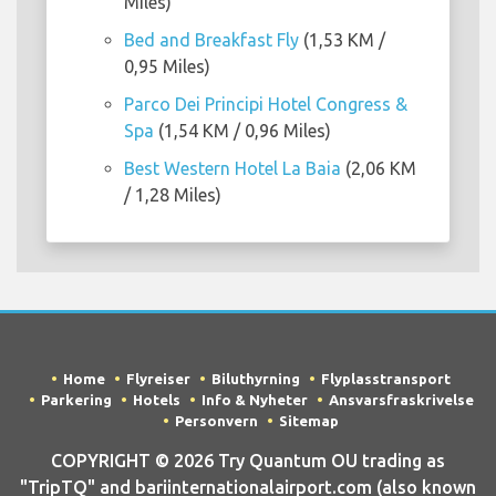
Miles)
Bed and Breakfast Fly
(1,53 KM /
0,95 Miles)
Parco Dei Principi Hotel Congress &
Spa
(1,54 KM / 0,96 Miles)
Best Western Hotel La Baia
(2,06 KM
/ 1,28 Miles)
Home
Flyreiser
Biluthyrning
Flyplasstransport
Parkering
Hotels
Info & Nyheter
Ansvarsfraskrivelse
Personvern
Sitemap
COPYRIGHT © 2026 Try Quantum OU trading as
"TripTQ" and bariinternationalairport.com (also known