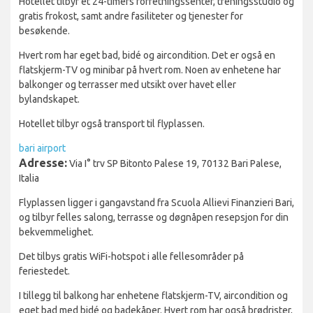
Hotellet tilbyr et 24-timers forretningssenter, treningsstudio og
gratis frokost, samt andre fasiliteter og tjenester for
besøkende.
Hvert rom har eget bad, bidé og aircondition. Det er også en
flatskjerm-TV og minibar på hvert rom. Noen av enhetene har
balkonger og terrasser med utsikt over havet eller
bylandskapet.
Hotellet tilbyr også transport til flyplassen.
bari airport
Adresse:
Via I° trv SP Bitonto Palese 19, 70132 Bari Palese,
Italia
Flyplassen ligger i gangavstand fra Scuola Allievi Finanzieri Bari,
og tilbyr felles salong, terrasse og døgnåpen resepsjon for din
bekvemmelighet.
Det tilbys gratis WiFi-hotspot i alle fellesområder på
feriestedet.
I tillegg til balkong har enhetene flatskjerm-TV, aircondition og
eget bad med bidé og badekåper. Hvert rom har også brødrister,