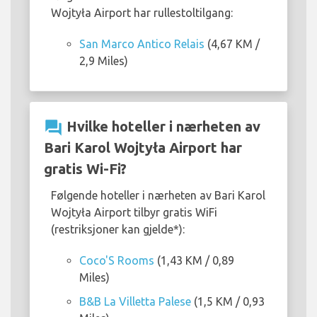
Wojtyła Airport har rullestoltilgang:
San Marco Antico Relais
(4,67 KM /
2,9 Miles)
question_answer
Hvilke hoteller i nærheten av
Bari Karol Wojtyła Airport har
gratis Wi-Fi?
Følgende hoteller i nærheten av Bari Karol
Wojtyła Airport tilbyr gratis WiFi
(restriksjoner kan gjelde*):
Coco'S Rooms
(1,43 KM / 0,89
Miles)
B&B La Villetta Palese
(1,5 KM / 0,93