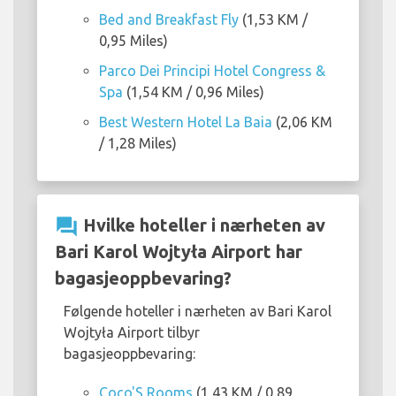
Bed and Breakfast Fly
(1,53 KM /
0,95 Miles)
Parco Dei Principi Hotel Congress &
Spa
(1,54 KM / 0,96 Miles)
Best Western Hotel La Baia
(2,06 KM
/ 1,28 Miles)
question_answer
Hvilke hoteller i nærheten av
Bari Karol Wojtyła Airport har
bagasjeoppbevaring?
Følgende hoteller i nærheten av Bari Karol
Wojtyła Airport tilbyr
bagasjeoppbevaring:
Coco'S Rooms
(1,43 KM / 0,89