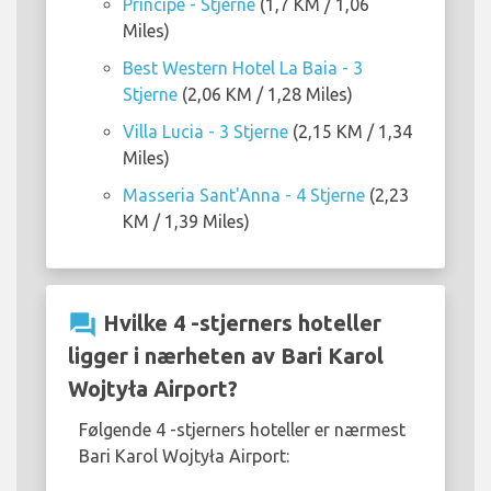
Principe - Stjerne
(1,7 KM / 1,06
Miles)
Best Western Hotel La Baia - 3
Stjerne
(2,06 KM / 1,28 Miles)
Villa Lucia - 3 Stjerne
(2,15 KM / 1,34
Miles)
Masseria Sant'Anna - 4 Stjerne
(2,23
KM / 1,39 Miles)
question_answer
Hvilke 4 -stjerners hoteller
ligger i nærheten av Bari Karol
Wojtyła Airport?
Følgende 4 -stjerners hoteller er nærmest
Bari Karol Wojtyła Airport: