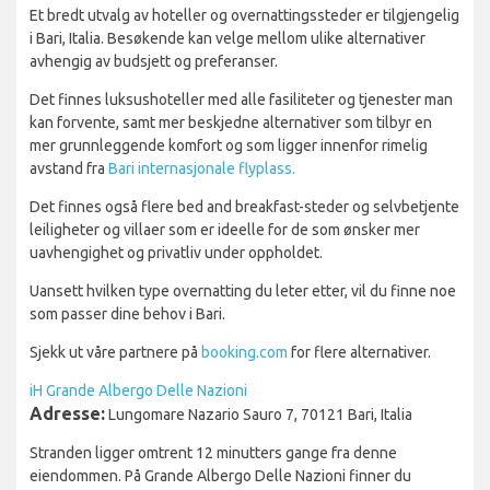
Et bredt utvalg av hoteller og overnattingssteder er tilgjengelig
i Bari, Italia. Besøkende kan velge mellom ulike alternativer
avhengig av budsjett og preferanser.
Det finnes luksushoteller med alle fasiliteter og tjenester man
kan forvente, samt mer beskjedne alternativer som tilbyr en
mer grunnleggende komfort og som ligger innenfor rimelig
avstand fra
Bari internasjonale flyplass.
Det finnes også flere bed and breakfast-steder og selvbetjente
leiligheter og villaer som er ideelle for de som ønsker mer
uavhengighet og privatliv under oppholdet.
Uansett hvilken type overnatting du leter etter, vil du finne noe
som passer dine behov i Bari.
Sjekk ut våre partnere på
booking.com
for flere alternativer.
iH Grande Albergo Delle Nazioni
Adresse:
Lungomare Nazario Sauro 7, 70121 Bari, Italia
Stranden ligger omtrent 12 minutters gange fra denne
eiendommen. På Grande Albergo Delle Nazioni finner du