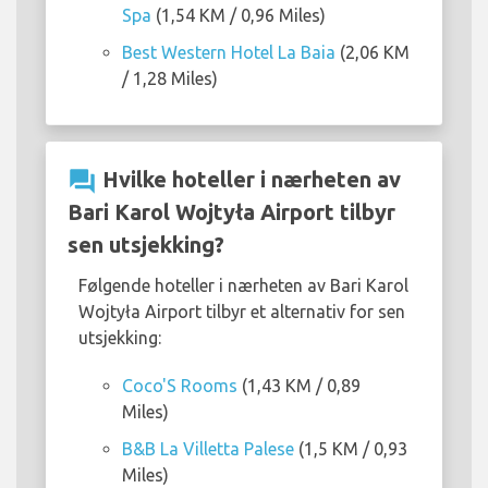
Spa
(1,54 KM / 0,96 Miles)
Best Western Hotel La Baia
(2,06 KM
/ 1,28 Miles)
question_answer
Hvilke hoteller i nærheten av
Bari Karol Wojtyła Airport tilbyr
sen utsjekking?
Følgende hoteller i nærheten av Bari Karol
Wojtyła Airport tilbyr et alternativ for sen
utsjekking:
Coco'S Rooms
(1,43 KM / 0,89
Miles)
B&B La Villetta Palese
(1,5 KM / 0,93
Miles)