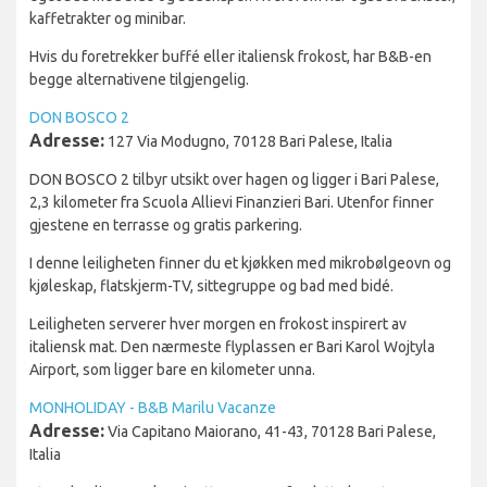
kaffetrakter og minibar.
Hvis du foretrekker buffé eller italiensk frokost, har B&B-en
begge alternativene tilgjengelig.
DON BOSCO 2
Adresse:
127 Via Modugno, 70128 Bari Palese, Italia
DON BOSCO 2 tilbyr utsikt over hagen og ligger i Bari Palese,
2,3 kilometer fra Scuola Allievi Finanzieri Bari. Utenfor finner
gjestene en terrasse og gratis parkering.
I denne leiligheten finner du et kjøkken med mikrobølgeovn og
kjøleskap, flatskjerm-TV, sittegruppe og bad med bidé.
Leiligheten serverer hver morgen en frokost inspirert av
italiensk mat. Den nærmeste flyplassen er Bari Karol Wojtyla
Airport, som ligger bare en kilometer unna.
MONHOLIDAY - B&B Marilu Vacanze
Adresse:
Via Capitano Maiorano, 41-43, 70128 Bari Palese,
Italia