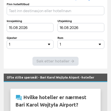
Ofte stilte spørsmål - Bari Karol Wojtyła Airport -hoteller
question_answer
Hvilke hoteller er nærmest
Bari Karol Wojtyła Airport?