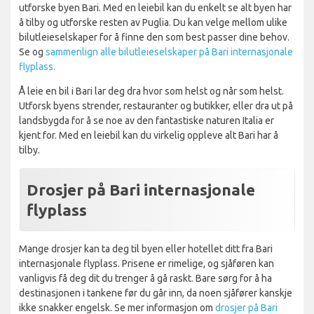
utforske byen Bari. Med en leiebil kan du enkelt se alt byen har
å tilby og utforske resten av Puglia. Du kan velge mellom ulike
bilutleieselskaper for å finne den som best passer dine behov.
Se og
sammenlign alle bilutleieselskaper på Bari internasjonale
flyplass.
Å leie en bil i Bari lar deg dra hvor som helst og når som helst.
Utforsk byens strender, restauranter og butikker, eller dra ut på
landsbygda for å se noe av den fantastiske naturen Italia er
kjent for. Med en leiebil kan du virkelig oppleve alt Bari har å
tilby.
Drosjer på Bari internasjonale
flyplass
Mange drosjer kan ta deg til byen eller hotellet ditt fra Bari
internasjonale flyplass. Prisene er rimelige, og sjåføren kan
vanligvis få deg dit du trenger å gå raskt. Bare sørg for å ha
destinasjonen i tankene før du går inn, da noen sjåfører kanskje
ikke snakker engelsk. Se mer informasjon om
drosjer på Bari