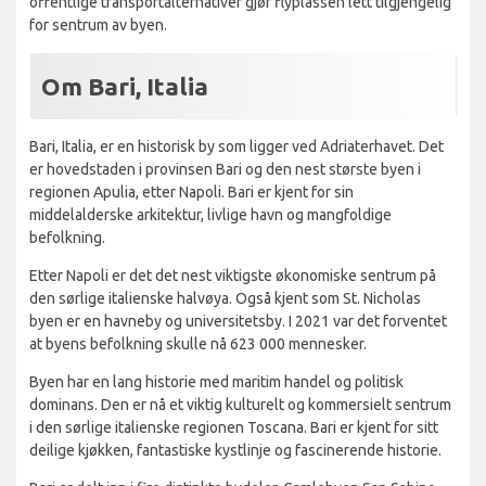
offentlige transportalternativer gjør flyplassen lett tilgjengelig
for sentrum av byen.
Om Bari, Italia
Bari, Italia, er en historisk by som ligger ved Adriaterhavet. Det
er hovedstaden i provinsen Bari og den nest største byen i
regionen Apulia, etter Napoli. Bari er kjent for sin
middelalderske arkitektur, livlige havn og mangfoldige
befolkning.
Etter Napoli er det det nest viktigste økonomiske sentrum på
den sørlige italienske halvøya. Også kjent som St. Nicholas
byen er en havneby og universitetsby. I 2021 var det forventet
at byens befolkning skulle nå 623 000 mennesker.
Byen har en lang historie med maritim handel og politisk
dominans. Den er nå et viktig kulturelt og kommersielt sentrum
i den sørlige italienske regionen Toscana. Bari er kjent for sitt
deilige kjøkken, fantastiske kystlinje og fascinerende historie.