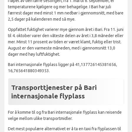
I løpet av den tørre sesongen, fra 1. mai til 6. september, er
temperaturene kjøligere og mer behagelige. I Bari har juli
færrest dager med minst 1 mm nedbør i gjennomsnitt, med bare
2,5 dager på kalenderen med så mye.
Oppfattet fuktighet varierer mye gjennom året i Bari. Fra 11. juni
til 4. oktober varer den våteste delen av året i 3,8 måneder eller
mer. Minst 11 prosent av tiden er været klamt, fuktig eller trist.
August er den varmeste måneden, med i gjennomsnitt 13,0
dager med høy luftfuktighet.
Bari internasjonale flyplass ligger på 41,137726145381656,
16,765641880349353.
Transporttjenester på Bari
internasjonale flyplass
For å komme til og fra Bari internasjonale flyplass kan reisende
velge mellom ulike transportmidler.
Det mest populære alternativet er å ta en taxi fra flyplassen til