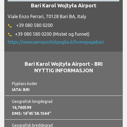
Bari Karol Wojtyła Airport
Viale Enzo Ferrari, 70128 Bari BA, Italy
+39 080 580 0200
phone
+39 080 580 0200 (Mistet og funnet)
phone
https://www.aeroportidipuglia.it/homepagebari
Bari Karol Wojtyła Airport - BRI
NYTTIG INFORMASJON
Flyplass koder
IATA: BRI
Geografisk lengdegrad
16,760599
DMS: 16°45'38.1564''
Geografisk breddegrad