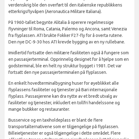
verdenskrig ble den overført til den italienske republikkens
etterkrigsflyvåpen (Aeronautica Militare Italiana).
På 1960-tallet begynte Alitalia å operere regelmessige
flyvninger til Roma, Catania, Palermo og Ancona, samt Venezia
fra flyplassen. ATI brukte Fokker F27-fly for å overta rutene.
Den nye DC-9-30 hos ATI krevde bygging av en ny rullebane.
Imidlertid fortsatte den militære fasiliteten også å fungere som
en passasjerterminal. Opprinnelig designet for å hjelpe som en
godsterminal, ble en helt ny struktur bygget i 1981. Det var
fortsatt den nye passasjerterminalen på flyplassen.
En enkelt hovedterminalbygning huser for øyeblikket alle
flyplassens fasiliteter og tjenester på Bari internasjonale
flyplass. Passasjerene kan dra nytte av et bredt utvalg av
fasiliteter og tjenester, inkludert en tollfri handelssone og
mange butikker og restauranter.
Busservice og en taxiholdeplass er blant de flere
transportalternativene som er tilgjengelige på flyplassen.
Billeietjenester er også tilgjengelige i dette området. Flere