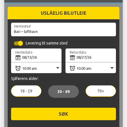
USLÅELIG BILUTLEIE
Hentested
Levering til samme sted
Hentedato
Returdato
Sjåførens alder:
18 - 29
70+
30 - 69
SØK