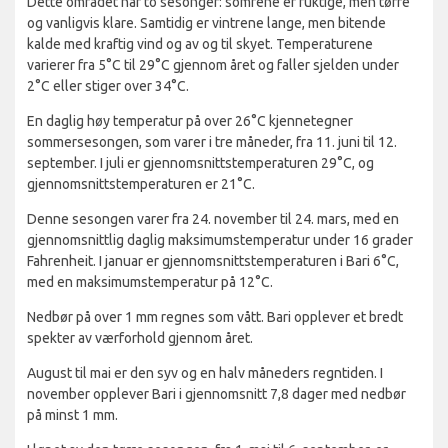
Dette området har to sesonger: somrene er fuktige, men tørre
og vanligvis klare. Samtidig er vintrene lange, men bitende
kalde med kraftig vind og av og til skyet. Temperaturene
varierer fra 5°C til 29°C gjennom året og faller sjelden under
2°C eller stiger over 34°C.
En daglig høy temperatur på over 26°C kjennetegner
sommersesongen, som varer i tre måneder, fra 11. juni til 12.
september. I juli er gjennomsnittstemperaturen 29°C, og
gjennomsnittstemperaturen er 21°C.
Denne sesongen varer fra 24. november til 24. mars, med en
gjennomsnittlig daglig maksimumstemperatur under 16 grader
Fahrenheit. I januar er gjennomsnittstemperaturen i Bari 6°C,
med en maksimumstemperatur på 12°C.
Nedbør på over 1 mm regnes som vått. Bari opplever et bredt
spekter av værforhold gjennom året.
August til mai er den syv og en halv måneders regntiden. I
november opplever Bari i gjennomsnitt 7,8 dager med nedbør
på minst 1 mm.