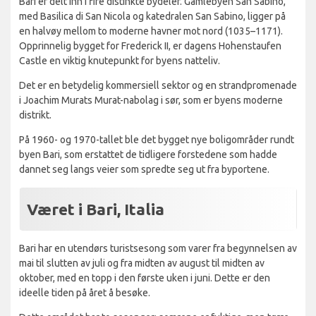
Bari er delt inn i fire distinkte bydeler. Gamlebyen San Sabino,
med Basilica di San Nicola og katedralen San Sabino, ligger på
en halvøy mellom to moderne havner mot nord (1035–1171).
Opprinnelig bygget for Frederick II, er dagens Hohenstaufen
Castle en viktig knutepunkt for byens natteliv.
Det er en betydelig kommersiell sektor og en strandpromenade
i Joachim Murats Murat-nabolag i sør, som er byens moderne
distrikt.
På 1960- og 1970-tallet ble det bygget nye boligområder rundt
byen Bari, som erstattet de tidligere forstedene som hadde
dannet seg langs veier som spredte seg ut fra byportene.
Været i Bari, Italia
Bari har en utendørs turistsesong som varer fra begynnelsen av
mai til slutten av juli og fra midten av august til midten av
oktober, med en topp i den første uken i juni. Dette er den
ideelle tiden på året å besøke.