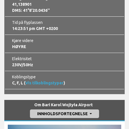
41,138901
DMS: 41°8'20.0436''
Tid på flyplassen
14:23:52 pm GMT +0200
Kjøre videre
HØYRE
Elektrisitet
230V/50Hz
Koblingstype
C, F, L (
Vis tilkoblingstyper
)
Om Bari Karol Wojtyła Airport
INNHOLDSFORTEGNELSE