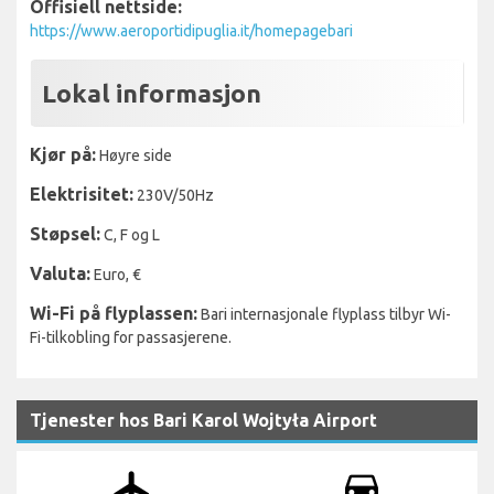
Offisiell nettside:
https://www.aeroportidipuglia.it/homepagebari
Lokal informasjon
Kjør på:
Høyre side
Elektrisitet:
230V/50Hz
Støpsel:
C, F og L
Valuta:
Euro, €
Wi-Fi på flyplassen:
Bari internasjonale flyplass tilbyr Wi-
Fi-tilkobling for passasjerene.
Tjenester hos Bari Karol Wojtyła Airport
airplanemode_active
drive_eta