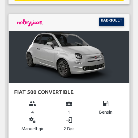
KABRIOLET
FIAT 500 CONVERTIBLE
group
business_center
local_gas_station
4
1
Bensin
miscellaneous_services
login
Manuelt gir
2 Dør