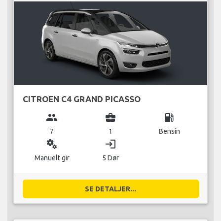
CITROEN C4 GRAND PICASSO
group
business_center
local_gas_station
7
1
Bensin
miscellaneous_services
login
Manuelt gir
5 Dør
SE DETALJER...