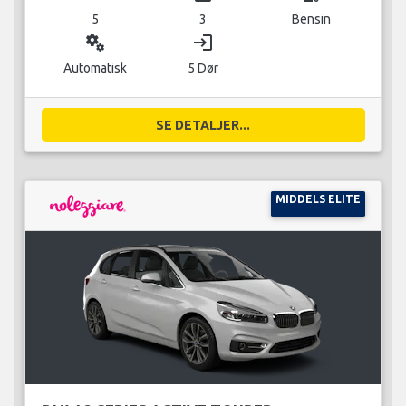
5
3
Bensin
miscellaneous_services
login
Automatisk
5 Dør
SE DETALJER...
MIDDELS ELITE