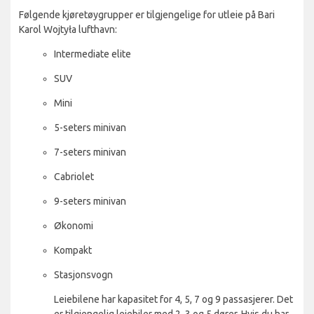
Følgende kjøretøygrupper er tilgjengelige for utleie på Bari
Karol Wojtyła lufthavn:
Intermediate elite
SUV
Mini
5-seters minivan
7-seters minivan
Cabriolet
9-seters minivan
Økonomi
Kompakt
Stasjonsvogn
Leiebilene har kapasitet for 4, 5, 7 og 9 passasjerer. Det
er tilgjengelig leiebiler med 2, 3 og 5 dører. Hvis du har