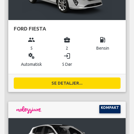
FORD FIESTA
group
business_center
local_gas_station
5
2
Bensin
miscellaneous_services
login
Automatisk
5 Dør
SE DETALJER...
KOMPAKT