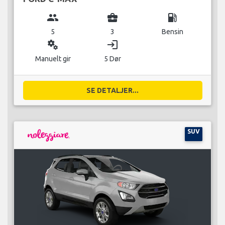
group
business_center
local_gas_station
5
3
Bensin
miscellaneous_services
login
Manuelt gir
5 Dør
SE DETALJER...
SUV