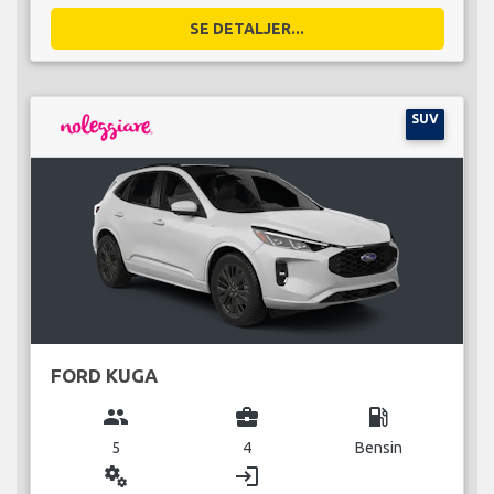
SE DETALJER...
SUV
FORD KUGA
group
business_center
local_gas_station
5
4
Bensin
miscellaneous_services
login