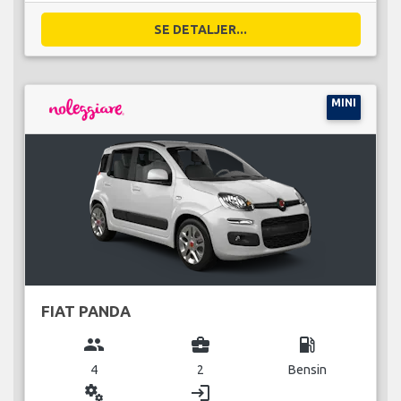
SE DETALJER...
MINI
FIAT PANDA
group
business_center
local_gas_station
4
2
Bensin
miscellaneous_services
login