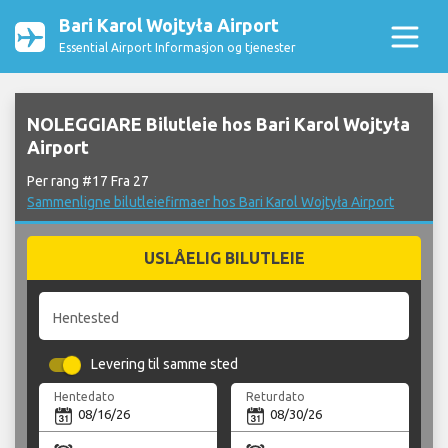
Bari Karol Wojtyła Airport
Essential Airport Informasjon og tjenester
NOLEGGIARE Bilutleie hos Bari Karol Wojtyła
Airport
Per rang #17 Fra 27
Sammenligne bilutleiefirmaer hos Bari Karol Wojtyła Airport
USLÅELIG BILUTLEIE
Hentested
Levering til samme sted
Hentedato
Returdato