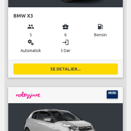
BMW X3
group
business_center
local_gas_station
5
6
Bensin
miscellaneous_services
login
Automatisk
5 Dør
SE DETALJER...
MINI