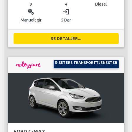
9
4
Diesel
miscellaneous_services
login
Manuelt gir
5 Dør
SE DETALJER...
5-SETERS TRANSPORTTJENESTER
FORD C-MAX