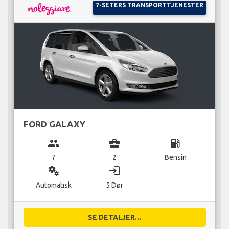
7-SETERS TRANSPORTTJENESTER
FORD GALAXY
group
business_center
local_gas_station
7
2
Bensin
miscellaneous_services
login
Automatisk
5 Dør
SE DETALJER...