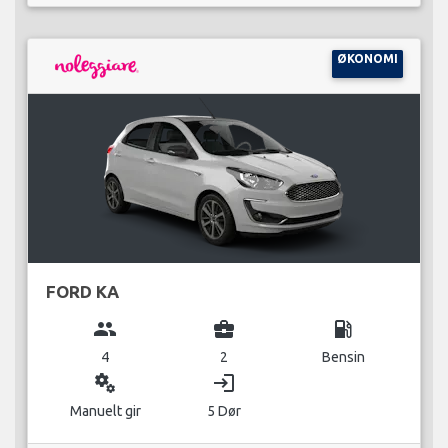
ØKONOMI
FORD KA
group
business_center
local_gas_station
4
2
Bensin
miscellaneous_services
login
Manuelt gir
5 Dør