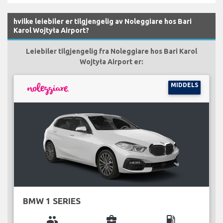
hvilke leiebiler er tilgjengelig av Noleggiare hos Bari
Karol Wojtyła Airport?
Leiebiler tilgjengelig fra Noleggiare hos Bari Karol
Wojtyła Airport er:
MIDDELS
BMW 1 SERIES
group
business_center
local_gas_station