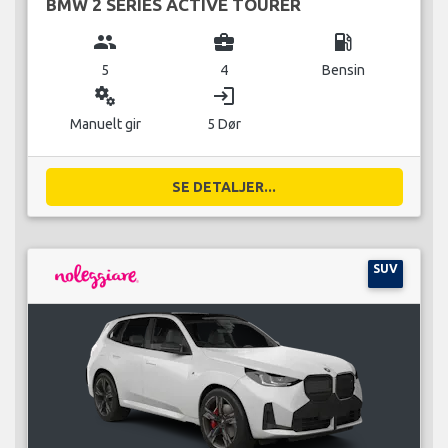
BMW 2 SERIES ACTIVE TOURER
group
business_center
local_gas_station
5
4
Bensin
miscellaneous_services
login
Manuelt gir
5 Dør
SE DETALJER...
SUV