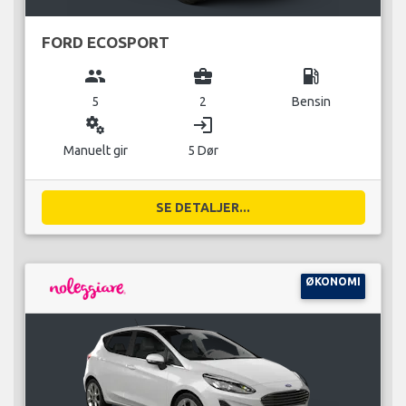
FORD ECOSPORT
group
business_center
local_gas_station
5
2
Bensin
miscellaneous_services
login
Manuelt gir
5 Dør
SE DETALJER...
ØKONOMI