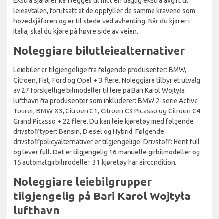
Ekstra sjåfører kan legges til mot en daglig ekstra avgift til
leieavtalen, forutsatt at de oppfyller de samme kravene som
hovedsjåføren og er til stede ved avhenting. Når du kjører i
Italia, skal du kjøre på høyre side av veien.
Noleggiare bilutleiealternativer
Leiebiler er tilgjengelige fra følgende produsenter: BMW,
Citroen, Fiat, Ford og Opel + 3 flere. Noleggiare tilbyr et utvalg
av 27 forskjellige bilmodeller til leie på Bari Karol Wojtyła
lufthavn fra produsenter som inkluderer: BMW 2-serie Active
Tourer, BMW X3, Citroen C1, Citroen C3 Picasso og Citroen C4
Grand Picasso + 22 flere. Du kan leie kjøretøy med følgende
drivstofftyper: Bensin, Diesel og Hybrid. Følgende
drivstoffpolicyalternativer er tilgjengelige: Drivstoff: Hent full
og lever full. Det er tilgjengelig 16 manuelle girbilmodeller og
15 automatgirbilmodeller. 31 kjøretøy har aircondition.
Noleggiare leiebilgrupper
tilgjengelig på Bari Karol Wojtyła
lufthavn