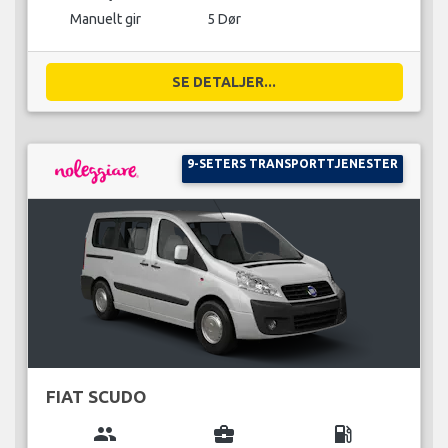
Manuelt gir
5 Dør
SE DETALJER...
9-SETERS TRANSPORTTJENESTER
FIAT SCUDO
group
business_center
local_gas_station