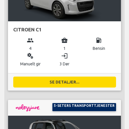
CITROEN C1
group
business_center
local_gas_station
4
1
Bensin
miscellaneous_services
login
Manuelt gir
3 Dør
SE DETALJER...
5-SETERS TRANSPORTTJENESTER