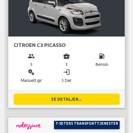
CITROEN C3 PICASSO
group
business_center
local_gas_station
5
3
Bensin
miscellaneous_services
login
Manuelt gir
5 Dør
SE DETALJER...
7-SETERS TRANSPORTTJENESTER