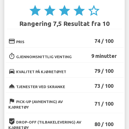
star
star
star
star
star_border
Rangering 7,5 Resultat fra 10
credit_card
74 / 100
PRIS
timer
9 minutter
GJENNOMSNITTLIG VENTING
directions_car
79 / 100
KVALITET PÅ KJØRETØYET
room_service
73 / 100
TJENESTER VED SKRANKE
flag
PICK-UP (AVHENTING) AV
71 / 100
KJØRETØY
beenhere
DROP-OFF (TILBAKELEVERING) AV
80 / 100
KJØRETØY