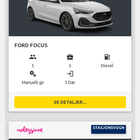
FORD FOCUS
group
business_center
local_gas_station
5
3
Diesel
miscellaneous_services
login
Manuelt gir
5 Dør
SE DETALJER...
STASJONSVOGN