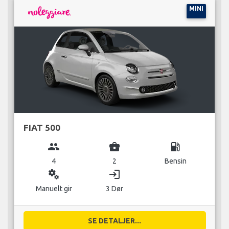
MINI
FIAT 500
group
business_center
local_gas_station
4
2
Bensin
miscellaneous_services
login
Manuelt gir
3 Dør
SE DETALJER...