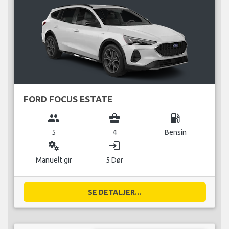
FORD FOCUS ESTATE
group
business_center
local_gas_station
5
4
Bensin
miscellaneous_services
login
Manuelt gir
5 Dør
SE DETALJER...