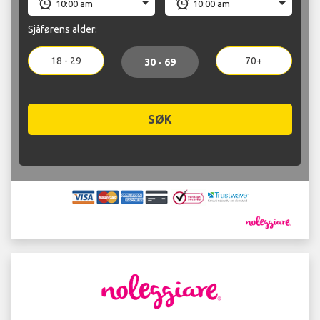
Sjåførens alder:
18 - 29
70+
30 - 69
SØK