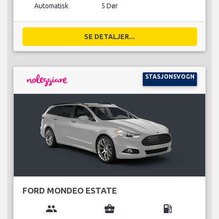
Automatisk
5 Dør
SE DETALJER...
STASJONSVOGN
FORD MONDEO ESTATE
group
business_center
local_gas_station