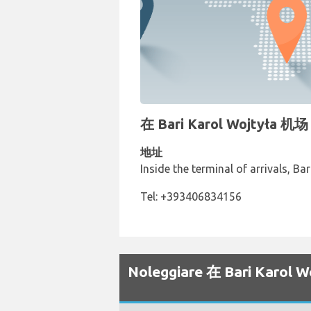
在 Bari Karol Wojtył
地址
Inside the terminal of arrivals, Ba
Tel: +393406834156
Noleggiare 在 Bari Ka