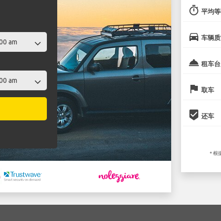
timer
平均等
directions_car
车辆质
room_service
租车台
flag
取车
beenhere
还车
* 