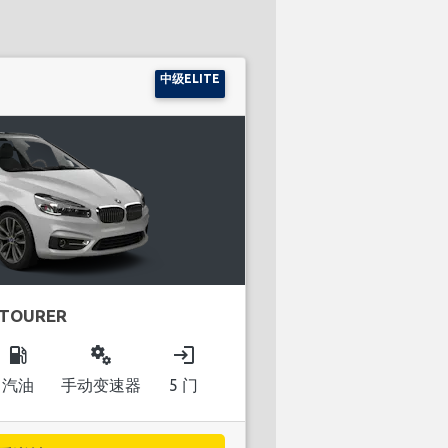
中级ELITE
 TOURER
local_gas_station
miscellaneous_services
login
汽油
手动变速器
5 门