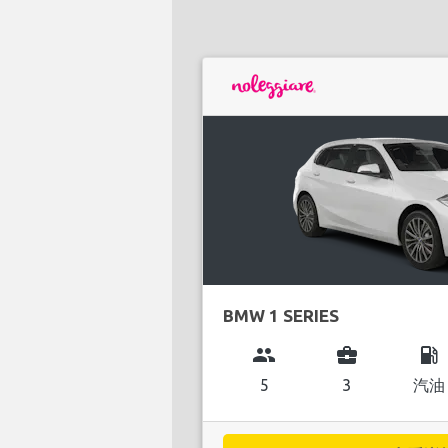
BMW 1 SERIES
group
business_center
local_gas_station
5
3
汽油