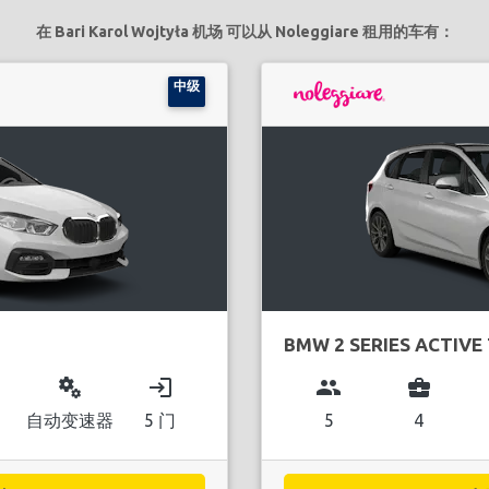
在 Bari Karol Wojtyła 机场 可以从 Noleggiare 租用的车有：
中级
BMW 2 SERIES ACTIVE
miscellaneous_services
login
group
business_center
自动变速器
5 门
5
4