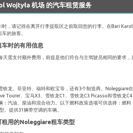
arol Wojtyła 机场 的汽车租赁服务
I
时，请记得在离开行李提取区之前取回您的行李。在Bari Karol 
间租车的旅客。
a机场租车时的有用信息
每天需支付额外费用，前提是他们符合与主驾驶员相同的要求，
菲亚特、福特和欧宝等，还有3个制造商。Noleggiare在Bari K
Tourer、宝马X3、雪铁龙C1、雪铁龙C3 Picasso和雪铁龙C4 G
辆：汽油、柴油和混合动力。以下燃料政策选项可供选择：燃料
车型。提供31辆带空调的车辆。
机场可租用的Noleggiare租车类型