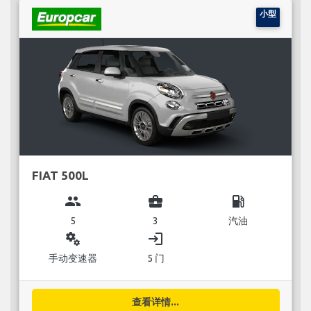
小型
FIAT 500L
group
business_center
local_gas_station
5
3
汽油
miscellaneous_services
login
手动变速器
5 门
查看详情...