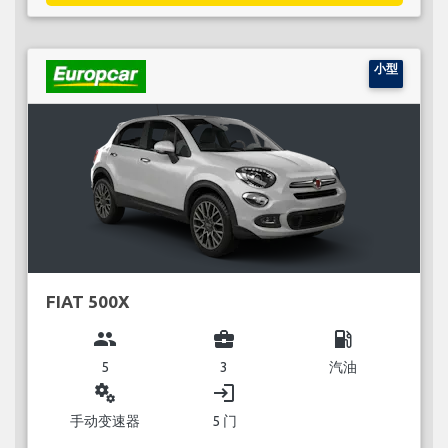
小型
FIAT 500X
group
business_center
local_gas_station
5
3
汽油
miscellaneous_services
login
手动变速器
5 门