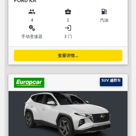
FORD KA
group
business_center
local_gas_station
4
2
汽油
miscellaneous_services
login
手动变速器
3 门
查看详情...
SUV 越野车