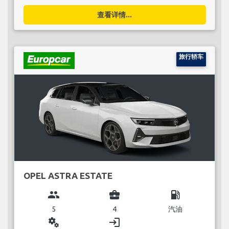
查看详情...
旅行轿车
OPEL ASTRA ESTATE
group
business_center
local_gas_station
5
4
汽油
miscellaneous_services
login