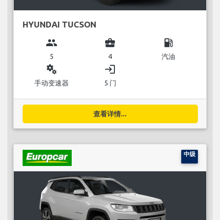
HYUNDAI TUCSON
group
business_center
local_gas_station
5
4
汽油
miscellaneous_services
login
手动变速器
5 门
查看详情...
中级