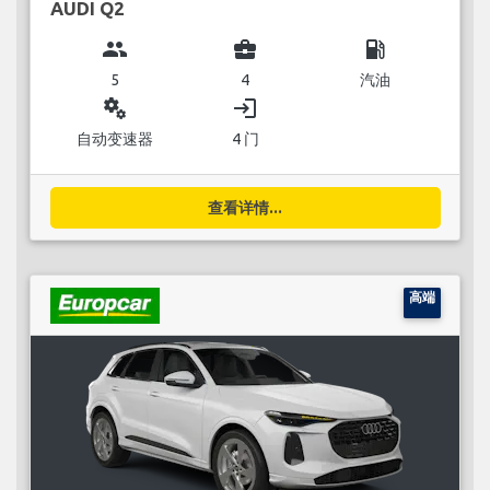
AUDI Q2
group
business_center
local_gas_station
5
4
汽油
miscellaneous_services
login
自动变速器
4 门
查看详情...
高端