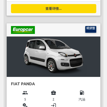
查看详情...
经济型
FIAT PANDA
group
business_center
local_gas_station
5
2
汽油
miscellaneous_services
login