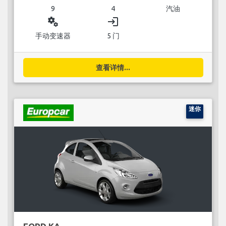
9
4
汽油
miscellaneous_services
login
手动变速器
5 门
查看详情...
迷你