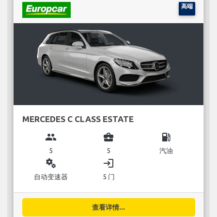
高端
MERCEDES C CLASS ESTATE
group
business_center
local_gas_station
5
5
汽油
miscellaneous_services
login
自动变速器
5 门
查看详情...