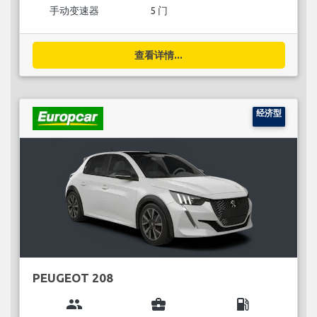
手动变速器
5 门
查看详情...
经济型
PEUGEOT 208
group
business_center
local_gas_station