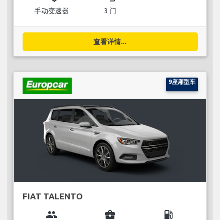
手动变速器
3 门
查看详情...
9座厢型车
FIAT TALENTO
group
business_center
local_gas_station