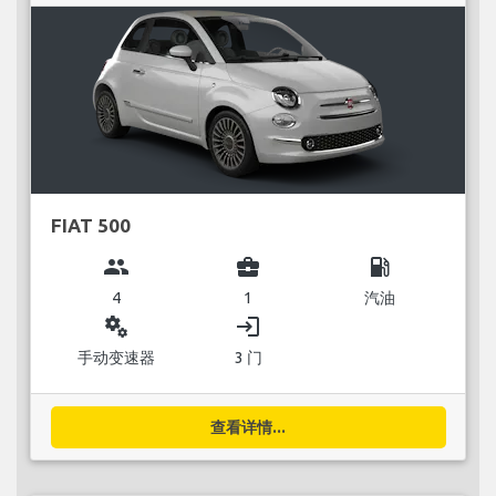
FIAT 500
group
business_center
local_gas_station
4
1
汽油
miscellaneous_services
login
手动变速器
3 门
查看详情...