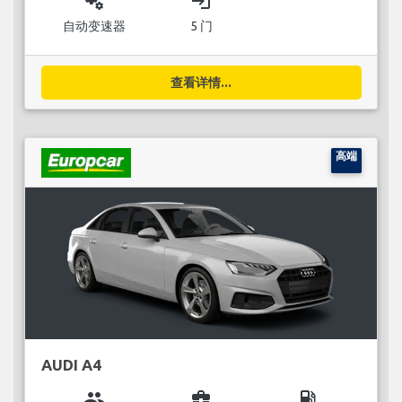
miscellaneous_services
login
自动变速器
5 门
查看详情...
高端
AUDI A4
group
business_center
local_gas_station