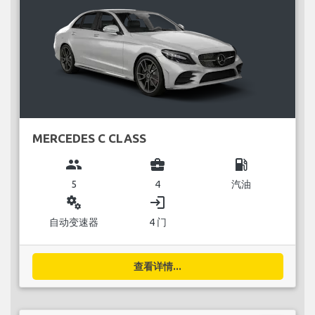
MERCEDES C CLASS
group
business_center
local_gas_station
5
4
汽油
miscellaneous_services
login
自动变速器
4 门
查看详情...