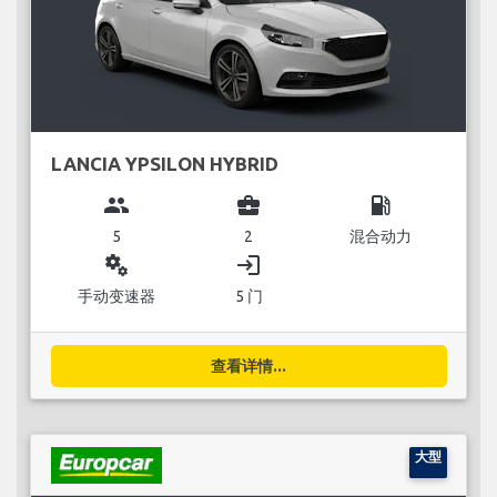
LANCIA YPSILON HYBRID
group
business_center
local_gas_station
5
2
混合动力
miscellaneous_services
login
手动变速器
5 门
查看详情...
大型