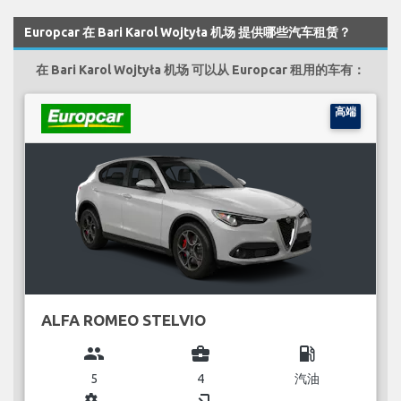
Europcar 在 Bari Karol Wojtyła 机场 提供哪些汽车租赁？
在 Bari Karol Wojtyła 机场 可以从 Europcar 租用的车有：
高端
ALFA ROMEO STELVIO
group
business_center
local_gas_station
5
4
汽油