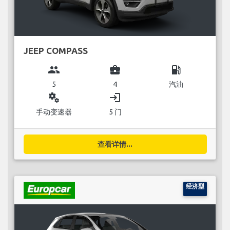
JEEP COMPASS
group
business_center
local_gas_station
5
4
汽油
miscellaneous_services
login
手动变速器
5 门
查看详情...
经济型