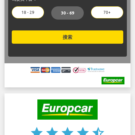
18 - 29
70+
30 - 69
搜索
star
star
star
star
star_half