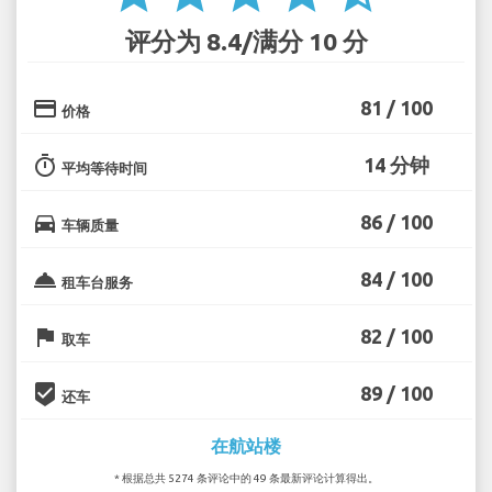
评分为 8.4/满分 10 分
credit_card
81 / 100
价格
timer
14 分钟
平均等待时间
directions_car
86 / 100
车辆质量
room_service
84 / 100
租车台服务
flag
82 / 100
取车
beenhere
89 / 100
还车
在航站楼
* 根据总共 5274 条评论中的 49 条最新评论计算得出。