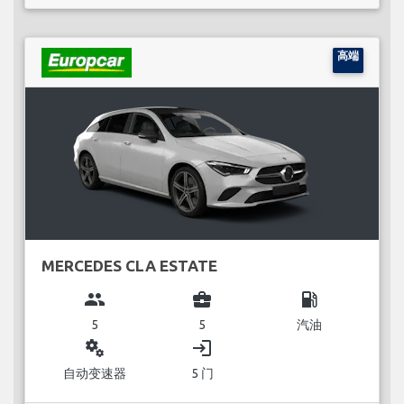
高端
MERCEDES CLA ESTATE
group
business_center
local_gas_station
5
5
汽油
miscellaneous_services
login
自动变速器
5 门