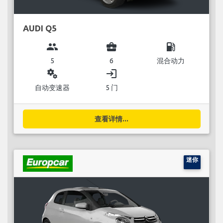
AUDI Q5
group
business_center
local_gas_station
5
6
混合动力
miscellaneous_services
login
自动变速器
5 门
查看详情...
迷你