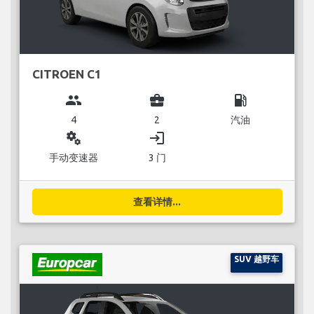
CITROEN C1
group
business_center
local_gas_station
4
2
汽油
miscellaneous_services
login
手动变速器
3 门
查看详情...
SUV 越野车