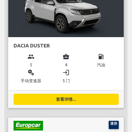
DACIA DUSTER
group
business_center
local_gas_station
5
4
汽油
miscellaneous_services
login
手动变速器
5 门
查看详情...
迷你