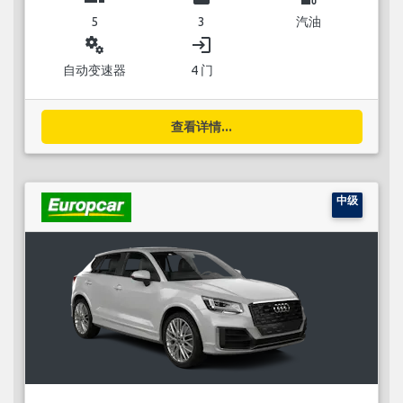
5
3
汽油
miscellaneous_services
login
自动变速器
4 门
查看详情...
中级