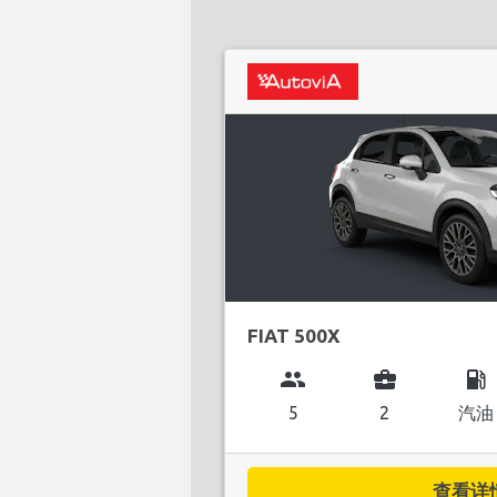
FIAT 500X
group
business_center
local_gas_station
5
2
汽油
查看详情.