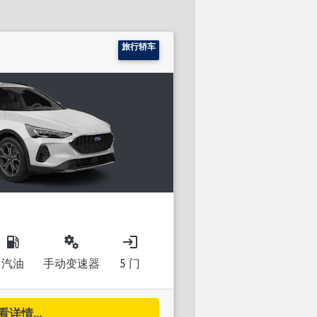
旅行轿车
local_gas_station
miscellaneous_services
login
汽油
手动变速器
5 门
看详情...