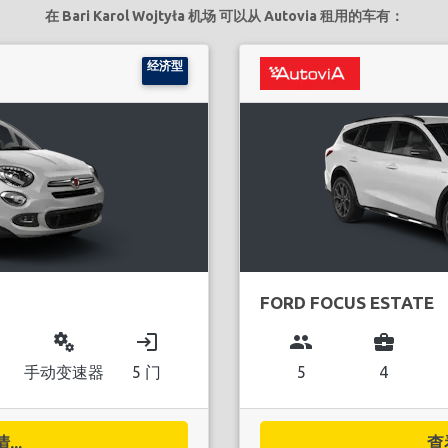
在 Bari Karol Wojtyła 机场 可以从 Autovia 租用的车有：
经济型
FORD FOCUS ESTATE
miscellaneous_services
login
group
business_center
手动变速器
5 门
5
4
..
查