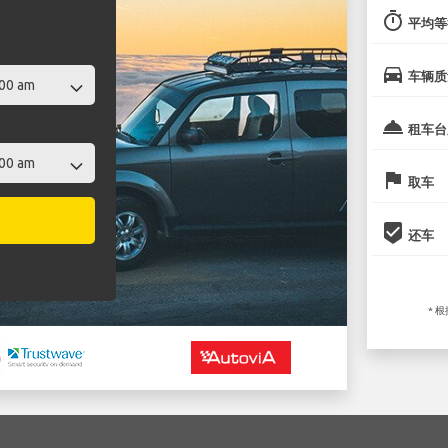
timer
平均等
directions_car
车辆质
room_service
租车台
flag
取车
beenhere
还车
* 