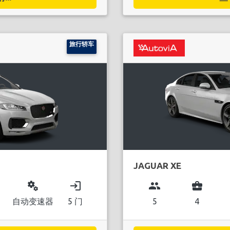
旅行轿车
JAGUAR XE
miscellaneous_services
login
group
business_center
自动变速器
5 门
5
4