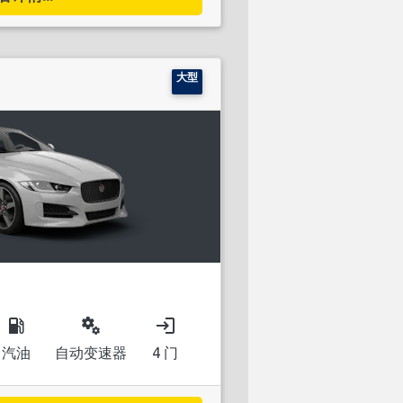
大型
local_gas_station
miscellaneous_services
login
汽油
自动变速器
4 门