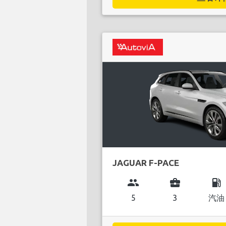
JAGUAR F-PACE
group
business_center
local_gas_station
5
3
汽油