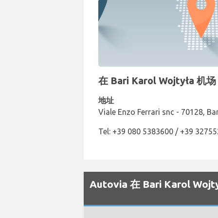
在 Bari Karol Wojtył
地址
Viale Enzo Ferrari snc - 70128, Bar
Tel: +39 080 5383600 / +39 3275
Autovia 在 Bari Karol