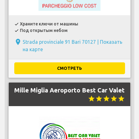
Храните ключи от машины
check
Под открытым небом
check
place
Strada provinciale 91 Bari 70127 |
Показать
на карте
СМОТРЕТЬ
Mille Miglia Aeroporto Best Car Valet
star
star
star
star
star