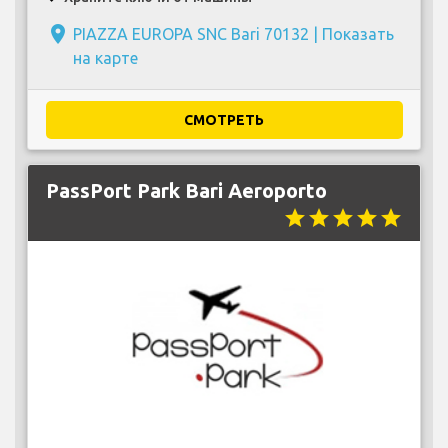
place
PIAZZA EUROPA SNC Bari 70132 |
Показать
на карте
СМОТРЕТЬ
PassPort Park Bari Aeroporto
star
star
star
star
star