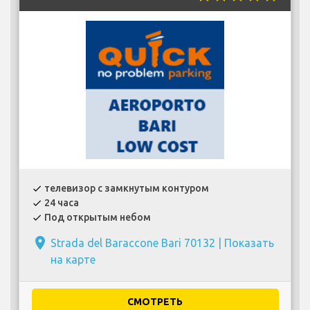
телевизор с замкнутым контуром
check
24 часа
check
Под открытым небом
check
place
Strada del Baraccone Bari 70132 |
Показать
на карте
СМОТРЕТЬ