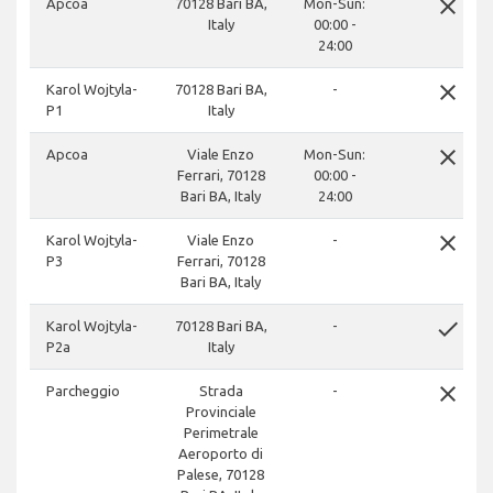
close
Apcoa
70128 Bari BA,
Mon-Sun:
Italy
00:00 -
24:00
close
Karol Wojtyla-
70128 Bari BA,
-
P1
Italy
close
Apcoa
Viale Enzo
Mon-Sun:
Ferrari, 70128
00:00 -
Bari BA, Italy
24:00
close
Karol Wojtyla-
Viale Enzo
-
P3
Ferrari, 70128
Bari BA, Italy
done
Karol Wojtyla-
70128 Bari BA,
-
P2a
Italy
close
Parcheggio
Strada
-
Provinciale
Perimetrale
Aeroporto di
Palese, 70128