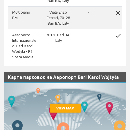
Bari BA, Italy
close
Multipiano
Viale Enzo
-
PM
Ferrari, 70128
Bari BA, Italy
done
Aeroporto
70128 Bari BA,
-
Internazionale
Italy
di Bari-Karol
Wojtyla - P2
Sosta Media
Карта парковок на Аэропорт Bari Karol Wojtyła