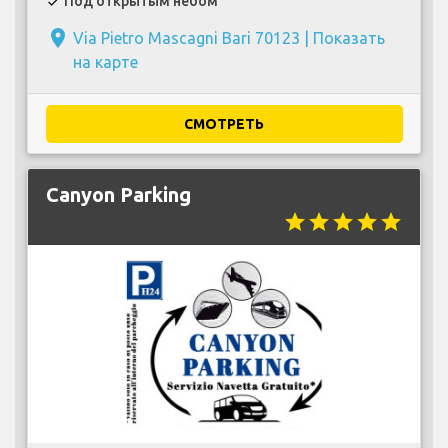
Под открытым небом
check
place
Via Pietro Mascagni Bari 70123 |
Показать
на карте
СМОТРЕТЬ
Canyon Parking
star
star
star
star
star