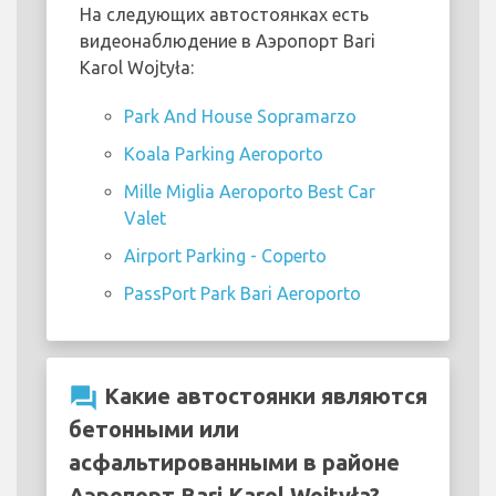
На следующих автостоянках есть
видеонаблюдение в Аэропорт Bari
Karol Wojtyła:
Park And House Sopramarzo
Koala Parking Aeroporto
Mille Miglia Aeroporto Best Car
Valet
Airport Parking - Coperto
PassPort Park Bari Aeroporto
question_answer
Какие автостоянки являются
бетонными или
асфальтированными в районе
Аэропорт Bari Karol Wojtyła?