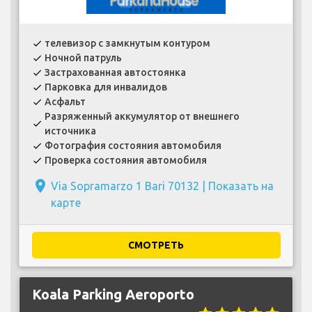
телевизор с замкнутым контуром
check
Ночной патруль
check
Застрахованная автостоянка
check
Парковка для инвалидов
check
Асфальт
check
Разряженный аккумулятор от внешнего
check
источника
Фотография состояния автомобиля
check
Проверка состояния автомобиля
check
place
Via Sopramarzo 1 Bari 70132 |
Показать на
карте
СМОТРЕТЬ
Koala Parking Aeroporto