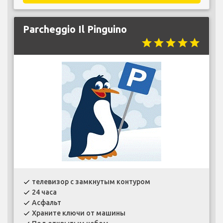
Parcheggio Il Pinguino
star
star
star
star
star
телевизор с замкнутым контуром
check
24 часа
check
Асфальт
check
Храните ключи от машины
check