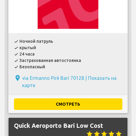
Ночной патруль
check
крытый
check
24 часа
check
Застрахованная автостоянка
check
Безопасный
check
place
via Ermanno Pirè Bari 70128 |
Показать на
карте
СМОТРЕТЬ
Quick Aeroporto Bari Low Cost
star
star
star
star
star