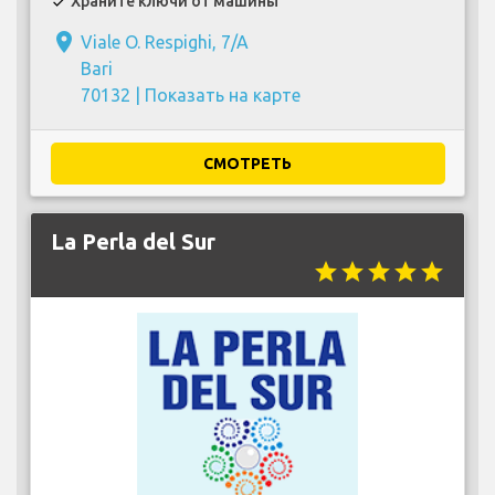
Храните ключи от машины
check
place
Viale O. Respighi, 7/A
Bari
70132 |
Показать на карте
СМОТРЕТЬ
La Perla del Sur
star
star
star
star
star