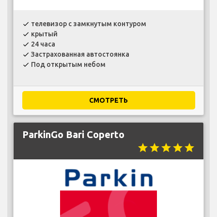
телевизор с замкнутым контуром
check
крытый
check
24 часа
check
Застрахованная автостоянка
check
Под открытым небом
check
СМОТРЕТЬ
ParkinGo Bari Coperto
star
star
star
star
star