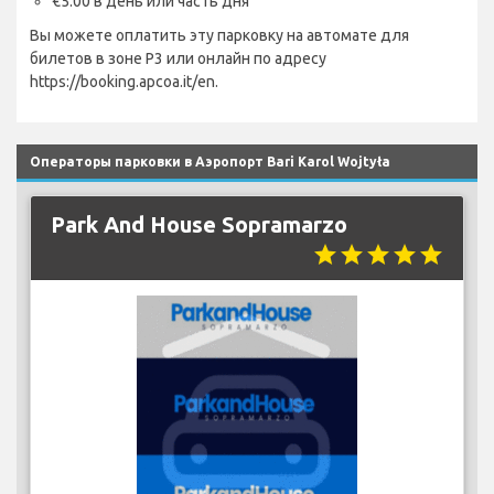
€5.00 в день или часть дня
Вы можете оплатить эту парковку на автомате для
билетов в зоне P3 или онлайн по адресу
https://booking.apcoa.it/en.
Операторы парковки в Аэропорт Bari Karol Wojtyła
Park And House Sopramarzo
star
star
star
star
star