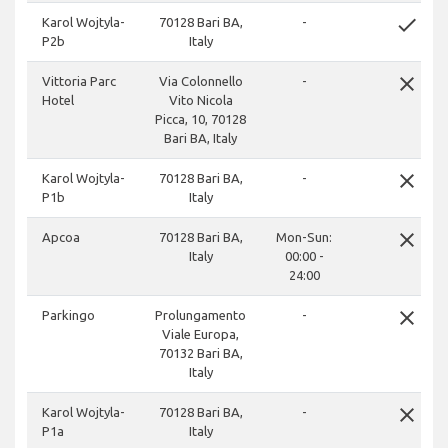
done
Karol Wojtyla-
70128 Bari BA,
-
P2b
Italy
close
Vittoria Parc
Via Colonnello
-
Hotel
Vito Nicola
Picca, 10, 70128
Bari BA, Italy
close
Karol Wojtyla-
70128 Bari BA,
-
P1b
Italy
close
Apcoa
70128 Bari BA,
Mon-Sun:
Italy
00:00 -
24:00
close
Parkingo
Prolungamento
-
Viale Europa,
70132 Bari BA,
Italy
close
Karol Wojtyla-
70128 Bari BA,
-
P1a
Italy