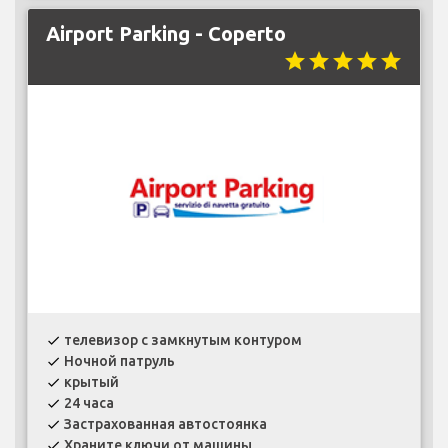
Airport Parking - Coperto
star
star
star
star
star
телевизор с замкнутым контуром
check
Ночной патруль
check
крытый
check
24 часа
check
Застрахованная автостоянка
check
Храните ключи от машины
check