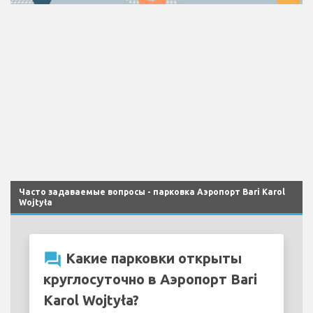
Часто задаваемые вопросы - парковка Аэропорт Bari Karol
Wojtyła
question_answer
Какие парковки открыты
круглосуточно в Аэропорт Bari
Karol Wojtyła?