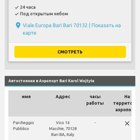
24 часа
check
Под открытым небом
check
place
Viale Europa Bari Bari 70132 |
Показать на
карте
СМОТРЕТЬ
Автостоянки в Аэропорт Bari Karol Wojtyła
имя
Адрес
часы
На
работы
территори
аэропорта
close
Parcheggio
Vico 14
-
Pubblico
Macchie, 70128
Bari BA, Italy