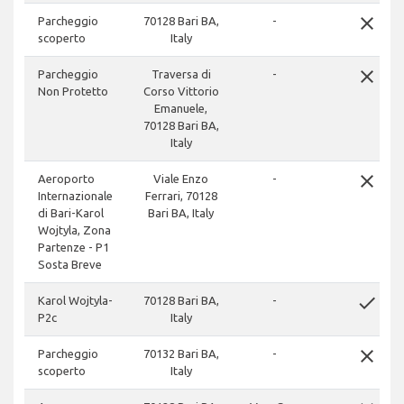
close
Parcheggio
70128 Bari BA,
-
scoperto
Italy
close
Parcheggio
Traversa di
-
Non Protetto
Corso Vittorio
Emanuele,
70128 Bari BA,
Italy
close
Aeroporto
Viale Enzo
-
Internazionale
Ferrari, 70128
di Bari-Karol
Bari BA, Italy
Wojtyla, Zona
Partenze - P1
Sosta Breve
done
Karol Wojtyla-
70128 Bari BA,
-
P2c
Italy
close
Parcheggio
70132 Bari BA,
-
scoperto
Italy