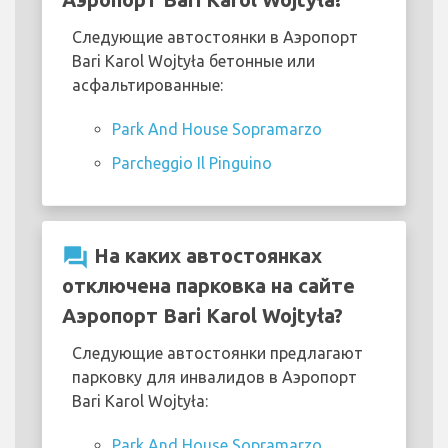
Следующие автостоянки в Аэропорт
Bari Karol Wojtyła бетонные или
асфальтированные:
Park And House Sopramarzo
Parcheggio Il Pinguino
question_answer
На каких автостоянках
отключена парковка на сайте
Аэропорт Bari Karol Wojtyła?
Следующие автостоянки предлагают
парковку для инвалидов в Аэропорт
Bari Karol Wojtyła:
Park And House Sopramarzo