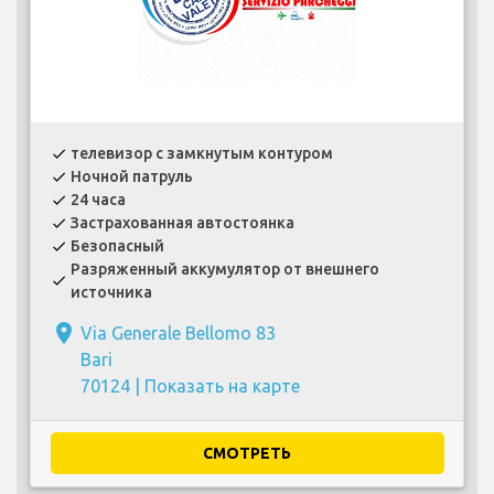
телевизор с замкнутым контуром
check
Ночной патруль
check
24 часа
check
Застрахованная автостоянка
check
Безопасный
check
Разряженный аккумулятор от внешнего
check
источника
place
Via Generale Bellomo 83
Bari
70124 |
Показать на карте
СМОТРЕТЬ