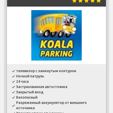
star
star
star
star
star
телевизор с замкнутым контуром
check
Ночной патруль
check
24 часа
check
Застрахованная автостоянка
check
Закрытый вход
check
Безопасный
check
Разряженный аккумулятор от внешнего
check
источника