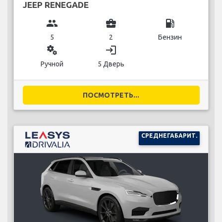
JEEP RENEGADE
group
business_center
local_gas_station
5
2
Бензин
miscellaneous_services
login
Ручной
5 Дверь
ПОСМОТРЕТЬ...
СРЕДНЕГАБАРИТ.