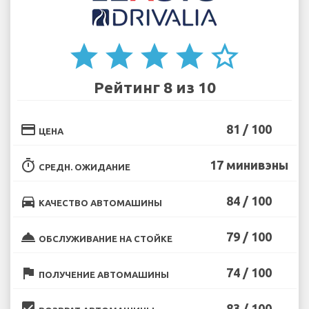
star
star
star
star
star_border
Рейтинг 8 из 10
credit_card
81 / 100
ЦЕНА
timer
17 минивэны
СРЕДН. ОЖИДАНИЕ
directions_car
84 / 100
КАЧЕСТВО АВТОМАШИНЫ
room_service
79 / 100
ОБСЛУЖИВАНИЕ НА СТОЙКЕ
flag
74 / 100
ПОЛУЧЕНИЕ АВТОМАШИНЫ
beenhere
83 / 100