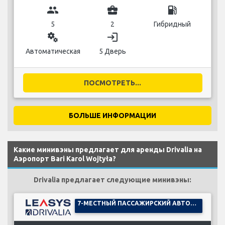
group
business_center
local_gas_station
5
2
Гибридный
miscellaneous_services
login
Автоматическая
5 Дверь
ПОСМОТРЕТЬ...
БОЛЬШЕ ИНФОРМАЦИИ
Какие минивэны предлагает для аренды Drivalia на
Аэропорт Bari Karol Wojtyła?
Drivalia предлагает следующие минивэны:
7-МЕСТНЫЙ ПАССАЖИРСКИЙ АВТОМОБИЛЬ