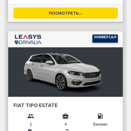
ПОСМОТРЕТЬ...
УНИВЕРСАЛ
FIAT TIPO ESTATE
group
business_center
local_gas_station
5
4
Бензин