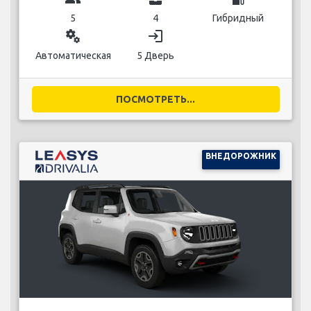
5
4
Гибридный
miscellaneous_services
login
Автоматическая
5 Дверь
ПОСМОТРЕТЬ...
ВНЕДОРОЖНИК