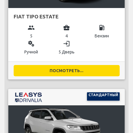
FIAT TIPO ESTATE
group
business_center
local_gas_station
5
4
Бензин
miscellaneous_services
login
Ручной
5 Дверь
ПОСМОТРЕТЬ...
СТАНДАРТНЫЙ