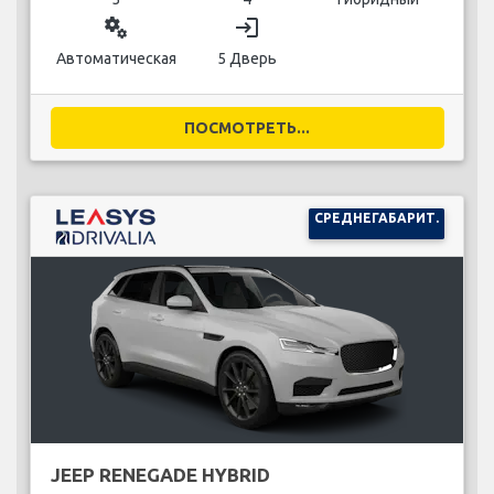
miscellaneous_services
login
Автоматическая
5 Дверь
ПОСМОТРЕТЬ...
СРЕДНЕГАБАРИТ.
JEEP RENEGADE HYBRID