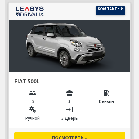
КОМПАКТЫЙ
FIAT 500L
group
business_center
local_gas_station
5
3
Бензин
miscellaneous_services
login
Ручной
5 Дверь
ПОСМОТРЕТЬ...