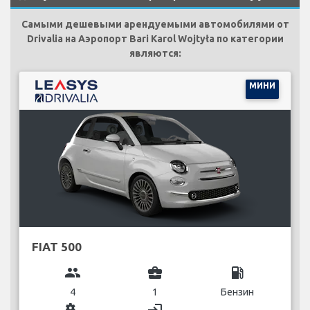
Самыми дешевыми арендуемыми автомобилями от
Drivalia на Аэропорт Bari Karol Wojtyła по категории
являются:
МИНИ
FIAT 500
group
business_center
local_gas_station
4
1
Бензин