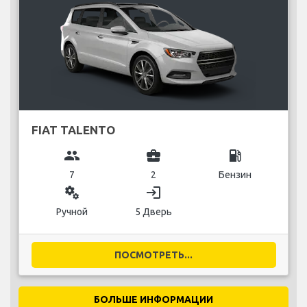
FIAT TALENTO
group
business_center
local_gas_station
7
2
Бензин
miscellaneous_services
login
Ручной
5 Дверь
ПОСМОТРЕТЬ...
БОЛЬШЕ ИНФОРМАЦИИ