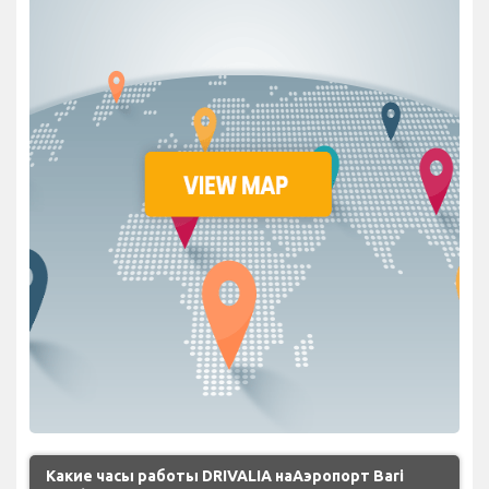
Какие часы работы DRIVALIA наАэропорт Bari