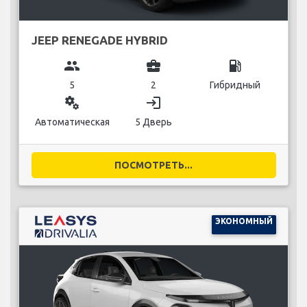
JEEP RENEGADE HYBRID
group
business_center
local_gas_station
5
2
Гибридный
miscellaneous_services
login
Автоматическая
5 Дверь
ПОСМОТРЕТЬ...
ЭКОНОМНЫЙ