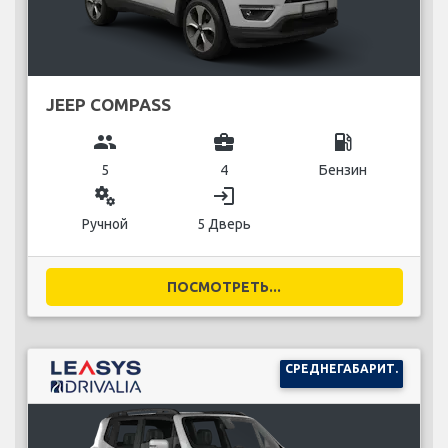
JEEP COMPASS
group
business_center
local_gas_station
5
4
Бензин
miscellaneous_services
login
Ручной
5 Дверь
ПОСМОТРЕТЬ...
СРЕДНЕГАБАРИТ.