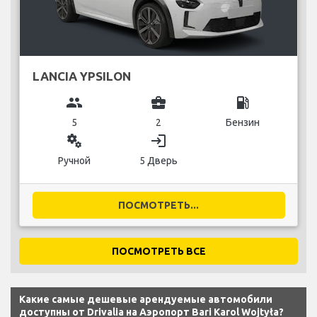
LANCIA YPSILON
group
business_center
local_gas_station
5
2
Бензин
miscellaneous_services
login
Ручной
5 Дверь
ПОСМОТРЕТЬ...
ПОСМОТРЕТЬ ВСЕ
Какие самые дешевые арендуемые автомобили
доступны от Drivalia на Аэропорт Bari Karol Wojtyła?