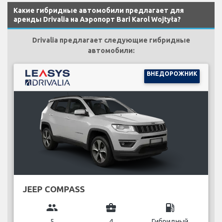
Какие гибридные автомобили предлагает для
аренды Drivalia на Аэропорт Bari Karol Wojtyła?
Drivalia предлагает следующие гибридные
автомобили:
ВНЕДОРОЖНИК
JEEP COMPASS
group
business_center
local_gas_station
5
4
Гибридный