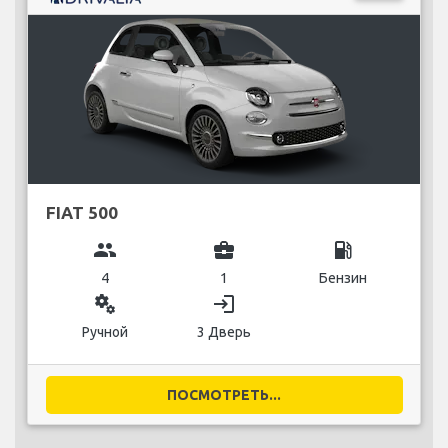
FIAT 500
group
business_center
local_gas_station
4
1
Бензин
miscellaneous_services
login
Ручной
3 Дверь
ПОСМОТРЕТЬ...