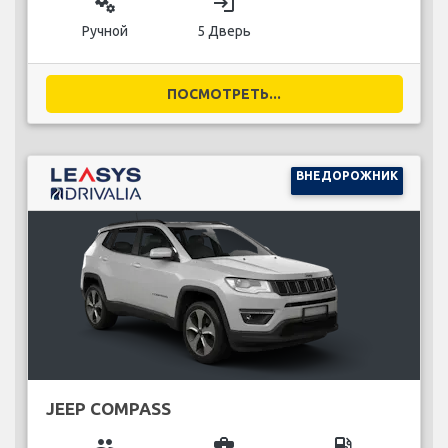
miscellaneous_services
login
Ручной
5 Дверь
ПОСМОТРЕТЬ...
ВНЕДОРОЖНИК
JEEP COMPASS
group
business_center
local_gas_station