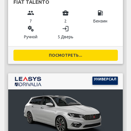
FIAT TALENTO
group
business_center
local_gas_station
7
2
Бензин
miscellaneous_services
login
Ручной
5 Дверь
ПОСМОТРЕТЬ...
УНИВЕРСАЛ