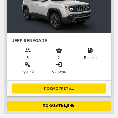
JEEP RENEGADE
group
business_center
local_gas_station
5
2
Бензин
miscellaneous_services
login
Ручной
5 Дверь
ПОСМОТРЕТЬ...
ПОКАЗАТЬ ЦЕНЫ