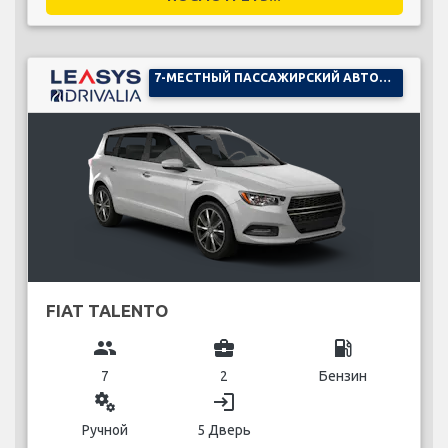
7-МЕСТНЫЙ ПАССАЖИРСКИЙ АВТОМОБИЛЬ
FIAT TALENTO
group
business_center
local_gas_station
7
2
Бензин
miscellaneous_services
login
Ручной
5 Дверь