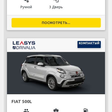
miscellaneous_services
login
Ручной
3 Дверь
ПОСМОТРЕТЬ...
КОМПАКТЫЙ
FIAT 500L
group
business_center
local_gas_station