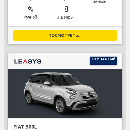
4
1
Бензин
miscellaneous_services
login
Ручной
3 Дверь
ПОСМОТРЕТЬ...
КОМПАКТЫЙ
FIAT 500L