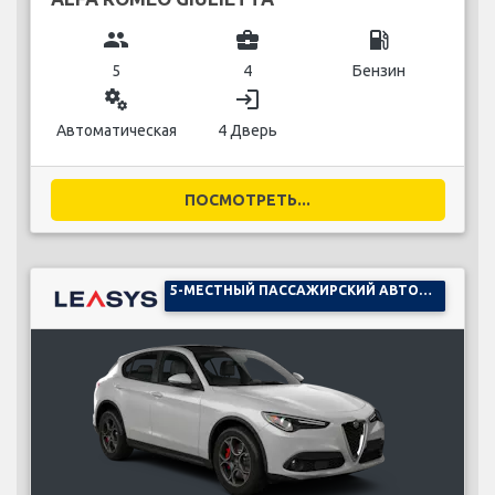
group
business_center
local_gas_station
5
4
Бензин
miscellaneous_services
login
Автоматическая
4 Дверь
ПОСМОТРЕТЬ...
5-МЕСТНЫЙ ПАССАЖИРСКИЙ АВТОМОБИЛЬ