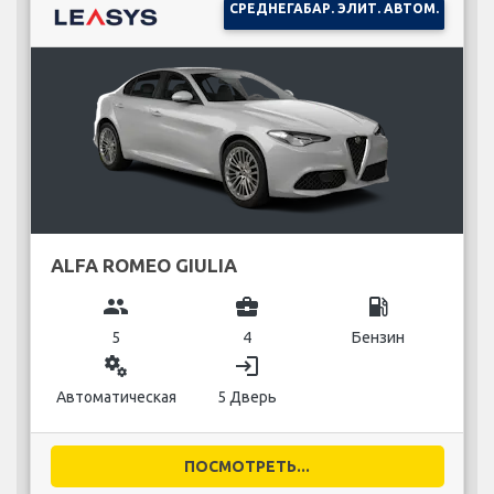
СРЕДНЕГАБАР. ЭЛИТ. АВТОМ.
ALFA ROMEO GIULIA
group
business_center
local_gas_station
5
4
Бензин
miscellaneous_services
login
Автоматическая
5 Дверь
ПОСМОТРЕТЬ...