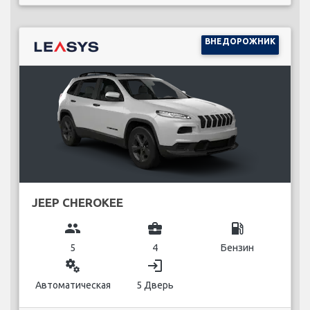
ВНЕДОРОЖНИК
JEEP CHEROKEE
group
business_center
local_gas_station
5
4
Бензин
miscellaneous_services
login
Автоматическая
5 Дверь