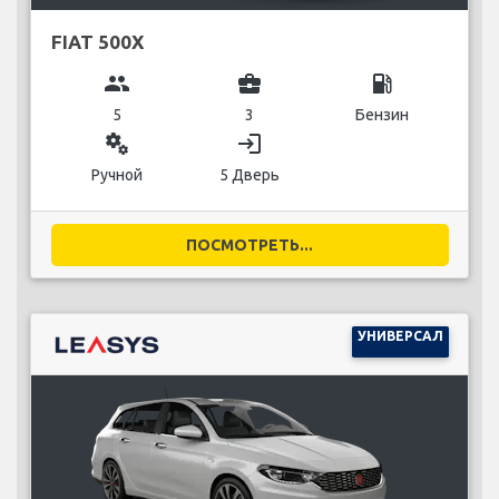
FIAT 500X
group
business_center
local_gas_station
5
3
Бензин
miscellaneous_services
login
Ручной
5 Дверь
ПОСМОТРЕТЬ...
УНИВЕРСАЛ