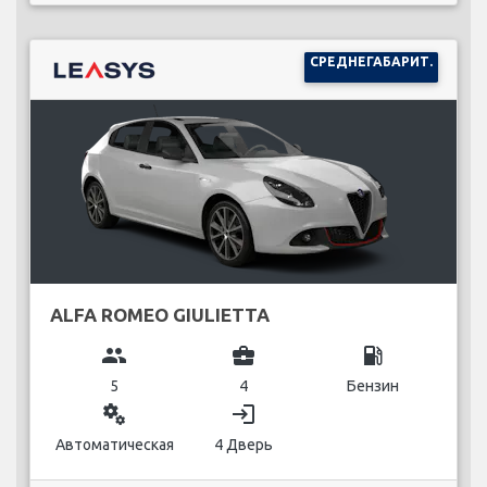
СРЕДНЕГАБАРИТ.
ALFA ROMEO GIULIETTA
group
business_center
local_gas_station
5
4
Бензин
miscellaneous_services
login
Автоматическая
4 Дверь