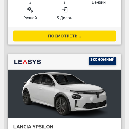
5
2
Бензин
miscellaneous_services
login
Ручной
5 Дверь
ПОСМОТРЕТЬ...
ЭКОНОМНЫЙ
LANCIA YPSILON