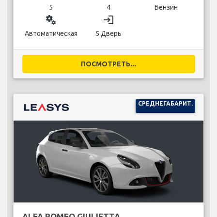
5
4
Бензин
miscellaneous_services
login
Автоматическая
5 Дверь
ПОСМОТРЕТЬ...
СРЕДНЕГАБАРИТ.
ALFA ROMEO GIULIETTA