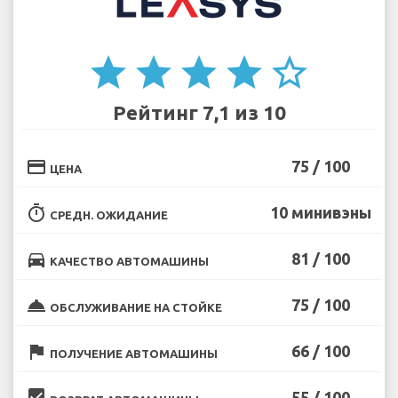
star
star
star
star
star_border
Рейтинг 7,1 из 10
credit_card
75 / 100
ЦЕНА
timer
10 минивэны
СРЕДН. ОЖИДАНИЕ
directions_car
81 / 100
КАЧЕСТВО АВТОМАШИНЫ
room_service
75 / 100
ОБСЛУЖИВАНИЕ НА СТОЙКЕ
flag
66 / 100
ПОЛУЧЕНИЕ АВТОМАШИНЫ
beenhere
55 / 100