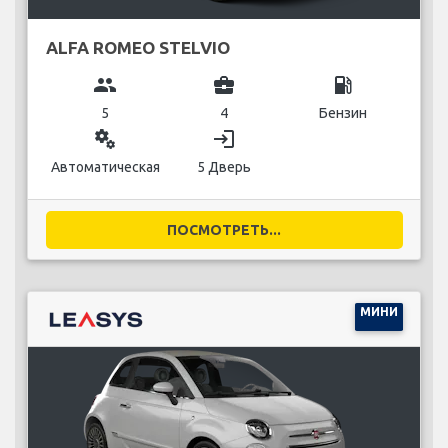
ALFA ROMEO STELVIO
group
business_center
local_gas_station
5
4
Бензин
miscellaneous_services
login
Автоматическая
5 Дверь
ПОСМОТРЕТЬ...
МИНИ