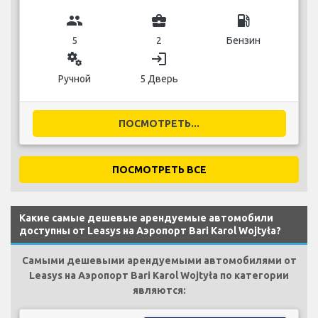
group
business_center
local_gas_station
5
2
Бензин
miscellaneous_services
login
Ручной
5 Дверь
ПОСМОТРЕТЬ...
ПОСМОТРЕТЬ ВСЕ
Какие самые дешевые арендуемые автомобили
доступны от Leasys на Аэропорт Bari Karol Wojtyła?
Самыми дешевыми арендуемыми автомобилями от
Leasys на Аэропорт Bari Karol Wojtyła по категории
являются: