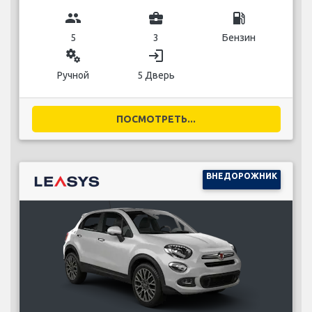
group
business_center
local_gas_station
5
3
Бензин
miscellaneous_services
login
Ручной
5 Дверь
ПОСМОТРЕТЬ...
ВНЕДОРОЖНИК