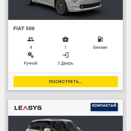
FIAT 500
group
business_center
local_gas_station
4
1
Бензин
miscellaneous_services
login
Ручной
3 Дверь
ПОСМОТРЕТЬ...
КОМПАКТЫЙ