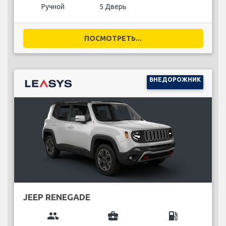
Ручной
5 Дверь
ПОСМОТРЕТЬ...
ВНЕДОРОЖНИК
JEEP RENEGADE
group
business_center
local_gas_station