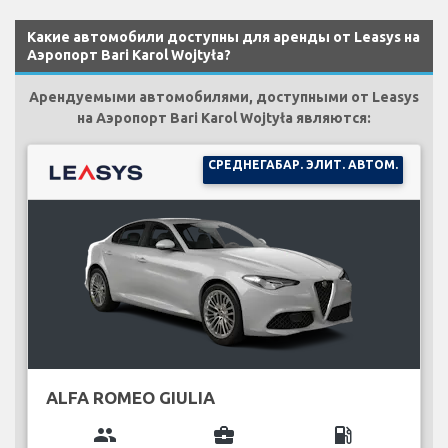
Какие автомобили доступны для аренды от Leasys на
Аэропорт Bari Karol Wojtyła?
Арендуемыми автомобилями, доступными от Leasys
на Аэропорт Bari Karol Wojtyła являются:
СРЕДНЕГАБАР. ЭЛИТ. АВТОМ.
ALFA ROMEO GIULIA
group
business_center
local_gas_station