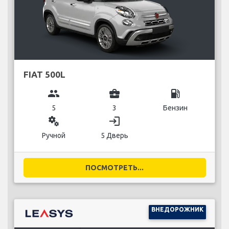
FIAT 500L
group
business_center
local_gas_station
5
3
Бензин
miscellaneous_services
login
Ручной
5 Дверь
ПОСМОТРЕТЬ...
ВНЕДОРОЖНИК