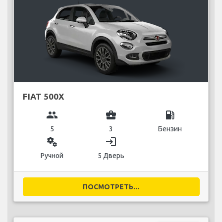
FIAT 500X
group
business_center
local_gas_station
5
3
Бензин
miscellaneous_services
login
Ручной
5 Дверь
ПОСМОТРЕТЬ...