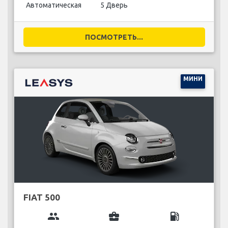
Автоматическая
5 Дверь
ПОСМОТРЕТЬ...
МИНИ
FIAT 500
group
business_center
local_gas_station