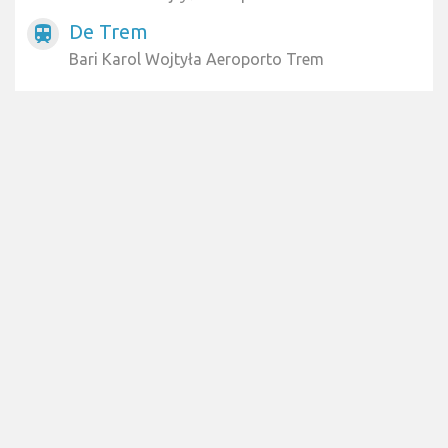
De Trem
train
Bari Karol Wojtyła Aeroporto Trem