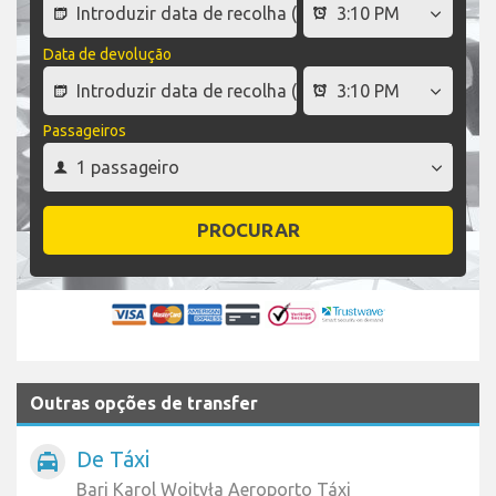
Data de devolução
Passageiros
PROCURAR
Outras opções de transfer
De Táxi
local_taxi
Bari Karol Wojtyła Aeroporto Táxi