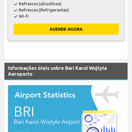
Refrescos (alcoólicos)
check
Refrescos (Refrigerantes)
check
Wi-fi
check
AGENDE AGORA
Informações úteis sobre Bari Karol Wojtyła
Aeroporto