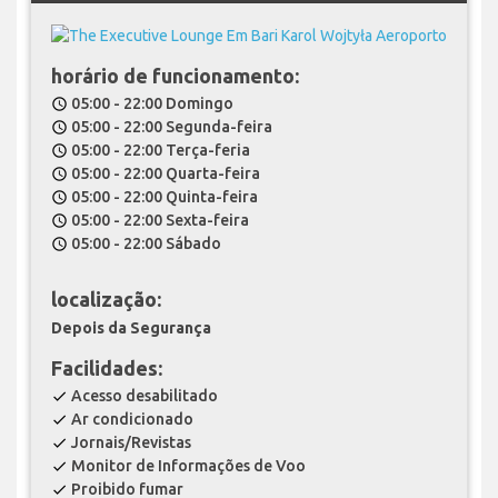
horário de funcionamento:
05:00 - 22:00 Domingo
schedule
05:00 - 22:00 Segunda-feira
schedule
05:00 - 22:00 Terça-feria
schedule
05:00 - 22:00 Quarta-feira
schedule
05:00 - 22:00 Quinta-feira
schedule
05:00 - 22:00 Sexta-feira
schedule
05:00 - 22:00 Sábado
schedule
localização:
Depois da Segurança
Facilidades:
Acesso desabilitado
check
Ar condicionado
check
Jornais/Revistas
check
Monitor de Informações de Voo
check
Proibido fumar
check